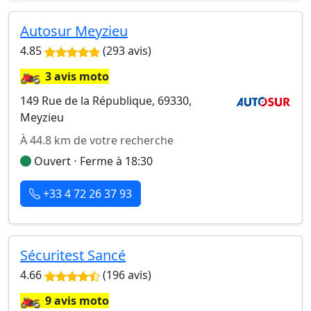
Autosur Meyzieu
4.85
(293 avis)
🏍️
3 avis moto
149 Rue de la République, 69330,
Meyzieu
À 44.8 km de votre recherche
Ouvert ⋅ Ferme à 18:30
+33 4 72 26 37 93
Sécuritest Sancé
4.66
(196 avis)
🏍️
9 avis moto