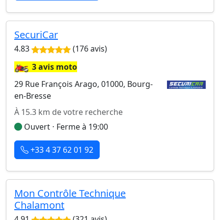
SecuriCar
4.83
(176 avis)
🏍️
3 avis moto
29 Rue François Arago, 01000, Bourg-
en-Bresse
À 15.3 km de votre recherche
Ouvert ⋅ Ferme à 19:00
+33 4 37 62 01 92
Mon Contrôle Technique
Chalamont
4.91
(321 avis)