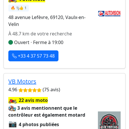
🔥 1j
👍 1
48 avenue Lefèvre, 69120, Vaulx-en-
Velin
À 48.7 km de votre recherche
Ouvert ⋅ Ferme à 19:00
+33 4 37 57 73 48
VB Motors
4.96
(75 avis)
🏍️
22 avis moto
3 avis mentionnent que le
contrôleur est également motard
📷
4 photos publiées