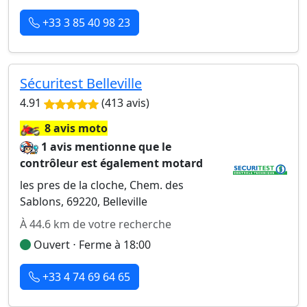
+33 3 85 40 98 23
Sécuritest Belleville
4.91
(413 avis)
🏍️
8 avis moto
1 avis mentionne que le
contrôleur est également motard
les pres de la cloche, Chem. des
Sablons, 69220, Belleville
À 44.6 km de votre recherche
Ouvert ⋅ Ferme à 18:00
+33 4 74 69 64 65