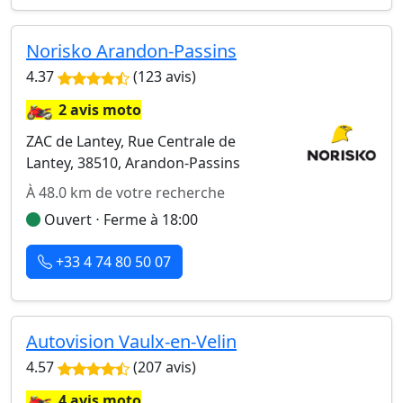
Norisko Arandon-Passins
4.37
(123 avis)
🏍️
2 avis moto
ZAC de Lantey, Rue Centrale de
Lantey, 38510, Arandon-Passins
À 48.0 km de votre recherche
Ouvert ⋅ Ferme à 18:00
+33 4 74 80 50 07
Autovision Vaulx-en-Velin
4.57
(207 avis)
🏍️
4 avis moto