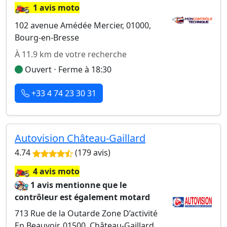
🏍️
1 avis moto
102 avenue Amédée Mercier, 01000,
Bourg-en-Bresse
À 11.9 km de votre recherche
Ouvert ⋅ Ferme à 18:30
+33 4 74 23 30 31
Autovision Château-Gaillard
4.74
(179 avis)
🏍️
4 avis moto
1 avis mentionne que le
contrôleur est également motard
713 Rue de la Outarde Zone D’activité
En Beauvoir, 01500, Château-Gaillard