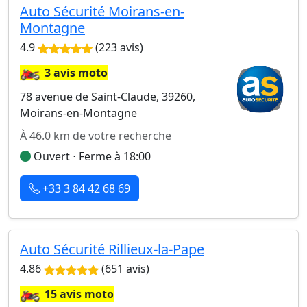
Auto Sécurité Moirans-en-
Montagne
4.9
(223 avis)
🏍️
3 avis moto
78 avenue de Saint-Claude, 39260,
Moirans-en-Montagne
À 46.0 km de votre recherche
Ouvert ⋅ Ferme à 18:00
+33 3 84 42 68 69
Auto Sécurité Rillieux-la-Pape
4.86
(651 avis)
🏍️
15 avis moto