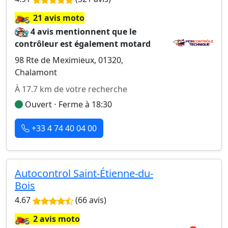
🏍️
21 avis moto
4 avis mentionnent que le
contrôleur est également motard
98 Rte de Meximieux, 01320,
Chalamont
À 17.7 km de votre recherche
Ouvert ⋅ Ferme à 18:30
+33 4 74 40 04 00
Autocontrol Saint-Étienne-du-
Bois
4.67
(66 avis)
🏍️
2 avis moto