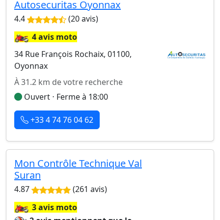
Autosecuritas Oyonnax
4.4
(20 avis)
🏍️
4 avis moto
34 Rue François Rochaix, 01100,
Oyonnax
À 31.2 km de votre recherche
Ouvert ⋅ Ferme à 18:00
+33 4 74 76 04 62
Mon Contrôle Technique Val
Suran
4.87
(261 avis)
🏍️
3 avis moto