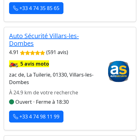
+33 4 74 35 85 65
Auto Sécurité Villars-les-
Dombes
4.91
(591 avis)
🏍️
5 avis moto
zac de, La Tuilerie, 01330, Villars-les-
Dombes
À 24.9 km de votre recherche
Ouvert ⋅ Ferme à 18:30
+33 4 74 98 11 99