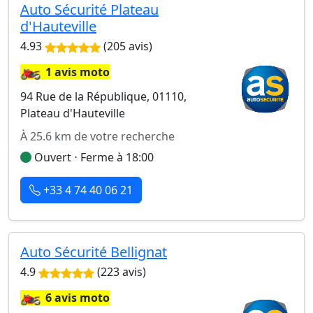
Auto Sécurité Plateau
d'Hauteville
4.93
(205 avis)
🏍️
1 avis moto
94 Rue de la République, 01110,
Plateau d'Hauteville
À 25.6 km de votre recherche
Ouvert ⋅ Ferme à 18:00
+33 4 74 40 06 21
Auto Sécurité Bellignat
4.9
(223 avis)
🏍️
6 avis moto