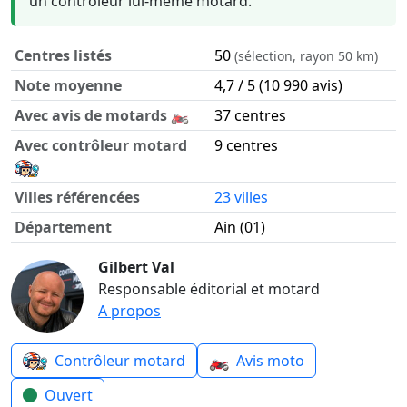
un contrôleur lui-même motard.
Centres listés
50
(sélection, rayon 50 km)
Note moyenne
4,7 / 5 (10 990 avis)
Avec avis de motards 🏍️
37 centres
Avec contrôleur motard
9 centres
Villes référencées
23 villes
Département
Ain (01)
Contrôle technique moto dans le département Ain en chif
Gilbert Val
Responsable éditorial et motard
A propos
🏍️
Contrôleur motard
Avis moto
Ouvert