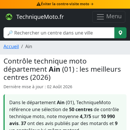
⚠️
Éviter la contre-visite moto →
Menu
TechniqueMoto.fr
Accueil
Ain
Contrôle technique moto
département
Ain
(01) : les meilleurs
centres (2026)
Dernière mise à jour : 02 Août 2026
Dans le département
Ain
(01), TechniqueMoto
référence une sélection de
50 centres
de contrôle
technique moto, note moyenne
4,7/5
sur
10 990
avis
.
37
ont des avis publiés par des motards et
9