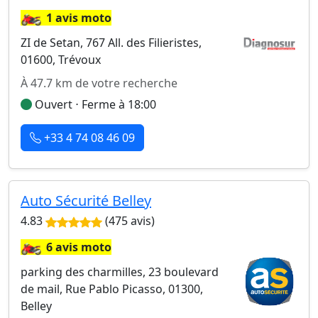
🏍️
1 avis moto
ZI de Setan, 767 All. des Filieristes,
01600, Trévoux
À 47.7 km de votre recherche
Ouvert ⋅ Ferme à 18:00
+33 4 74 08 46 09
Auto Sécurité Belley
4.83
(475 avis)
🏍️
6 avis moto
parking des charmilles, 23 boulevard
de mail, Rue Pablo Picasso, 01300,
Belley