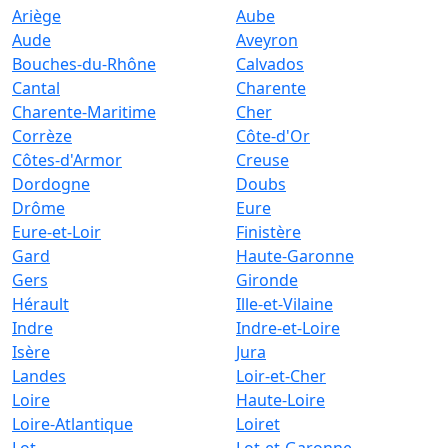
Ariège
Aube
Aude
Aveyron
Bouches-du-Rhône
Calvados
Cantal
Charente
Charente-Maritime
Cher
Corrèze
Côte-d'Or
Côtes-d'Armor
Creuse
Dordogne
Doubs
Drôme
Eure
Eure-et-Loir
Finistère
Gard
Haute-Garonne
Gers
Gironde
Hérault
Ille-et-Vilaine
Indre
Indre-et-Loire
Isère
Jura
Landes
Loir-et-Cher
Loire
Haute-Loire
Loire-Atlantique
Loiret