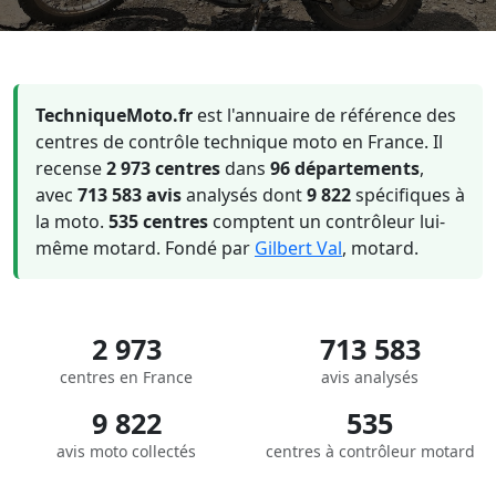
TechniqueMoto.fr
est l'annuaire de référence des
centres de contrôle technique moto en France. Il
recense
2 973 centres
dans
96 départements
,
avec
713 583 avis
analysés dont
9 822
spécifiques à
la moto.
535 centres
comptent un contrôleur lui-
même motard. Fondé par
Gilbert Val
, motard.
2 973
713 583
centres en France
avis analysés
9 822
535
avis moto collectés
centres à contrôleur motard