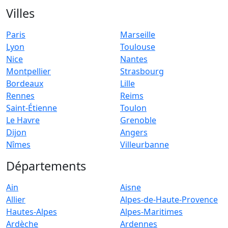
Villes
Paris
Marseille
Lyon
Toulouse
Nice
Nantes
Montpellier
Strasbourg
Bordeaux
Lille
Rennes
Reims
Saint-Étienne
Toulon
Le Havre
Grenoble
Dijon
Angers
Nîmes
Villeurbanne
Départements
Ain
Aisne
Allier
Alpes-de-Haute-Provence
Hautes-Alpes
Alpes-Maritimes
Ardèche
Ardennes