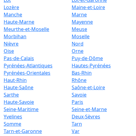
Lot
Lot-et-Garonne
Lozère
Maine-et-Loire
Manche
Marne
Haute-Marne
Mayenne
Meurthe-et-Moselle
Meuse
Morbihan
Moselle
Nièvre
Nord
Oise
Orne
Pas-de-Calais
Puy-de-Dôme
Pyrénées-Atlantiques
Hautes-Pyrénées
Pyrénées-Orientales
Bas-Rhin
Haut-Rhin
Rhône
Haute-Saône
Saône-et-Loire
Sarthe
Savoie
Haute-Savoie
Paris
Seine-Maritime
Seine-et-Marne
Yvelines
Deux-Sèvres
Somme
Tarn
Tarn-et-Garonne
Var