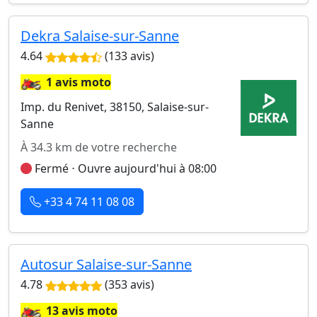
Dekra Salaise-sur-Sanne
4.64
(133 avis)
🏍️
1 avis moto
Imp. du Renivet, 38150, Salaise-sur-
Sanne
À 34.3 km de votre recherche
Fermé ⋅ Ouvre aujourd'hui à 08:00
+33 4 74 11 08 08
Autosur Salaise-sur-Sanne
4.78
(353 avis)
🏍️
13 avis moto