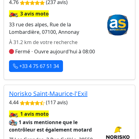
4.76
(237 avis)
🏍️
3 avis moto
33 rue des alpes, Rue de la
Lombardière, 07100, Annonay
À 31.2 km de votre recherche
Fermé ⋅ Ouvre aujourd'hui à 08:00
+33 4 75 67 51 34
Norisko Saint-Maurice-l'Exil
4.44
(117 avis)
🏍️
1 avis moto
1 avis mentionne que le
contrôleur est également motard