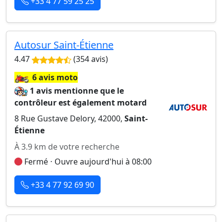
+33 4 77 59 25 25
Autosur Saint-Étienne
4.47
(354 avis)
🏍️
6 avis moto
1 avis mentionne que le
contrôleur est également motard
8 Rue Gustave Delory, 42000,
Saint-
Étienne
À 3.9 km de votre recherche
Fermé ⋅ Ouvre aujourd'hui à 08:00
+33 4 77 92 69 90