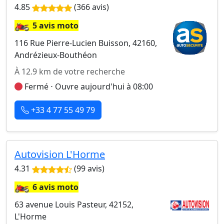
4.85
(366 avis)
🏍️
5 avis moto
116 Rue Pierre-Lucien Buisson, 42160,
Andrézieux-Bouthéon
À 12.9 km de votre recherche
Fermé ⋅ Ouvre aujourd'hui à 08:00
+33 4 77 55 49 79
Autovision L'Horme
4.31
(99 avis)
🏍️
6 avis moto
63 avenue Louis Pasteur, 42152,
L'Horme