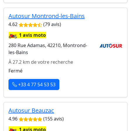
Autosur Montrond-les-Bains
4.62
(79 avis)
🏍️
1 avis moto
280 Rue Adamas, 42210, Montrond-
les-Bains
À 27.2 km de votre recherche
Fermé
+33 4 77 54 53 53
Autosur Beauzac
4.96
(155 avis)
🏍️
1 avis moto