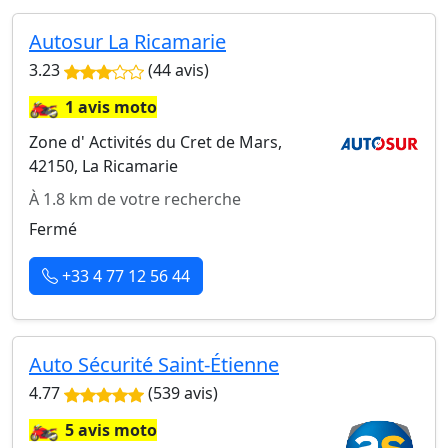
Autosur La Ricamarie
3.23
(44 avis)
🏍️
1 avis moto
Zone d' Activités du Cret de Mars,
42150, La Ricamarie
À 1.8 km de votre recherche
Fermé
+33 4 77 12 56 44
Auto Sécurité Saint-Étienne
4.77
(539 avis)
🏍️
5 avis moto