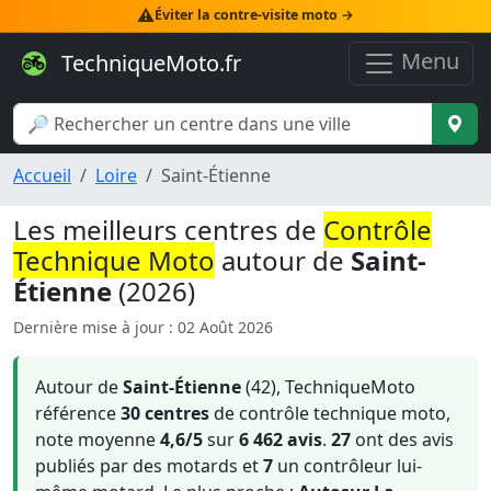
⚠️
Éviter la contre-visite moto →
Menu
TechniqueMoto.fr
Accueil
Loire
Saint-Étienne
Les meilleurs centres de
Contrôle
Technique Moto
autour de
Saint-
Étienne
(2026)
Dernière mise à jour : 02 Août 2026
Autour de
Saint-Étienne
(42), TechniqueMoto
référence
30 centres
de contrôle technique moto,
note moyenne
4,6/5
sur
6 462 avis
.
27
ont des avis
publiés par des motards et
7
un contrôleur lui-