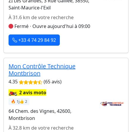
ZI Les Grandes, 3 Rue Galilée, 38550,
Saint-Maurice-l'Exil
À 31.6 km de votre recherche
Fermé ⋅ Ouvre aujourd'hui à 09:00
+33 4 74 29 84 92
Mon Contrôle Technique
Montbrison
4.35
(65 avis)
🏍️
2 avis moto
🔥 1j
👍 2
64 Chem. des Vignes, 42600,
Montbrison
À 32.8 km de votre recherche