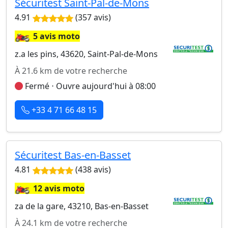
Sécuritest Saint-Pal-de-Mons
4.91
(357 avis)
🏍️
5 avis moto
z.a les pins, 43620, Saint-Pal-de-Mons
À 21.6 km de votre recherche
Fermé ⋅ Ouvre aujourd'hui à 08:00
+33 4 71 66 48 15
Sécuritest Bas-en-Basset
4.81
(438 avis)
🏍️
12 avis moto
za de la gare, 43210, Bas-en-Basset
À 24.1 km de votre recherche