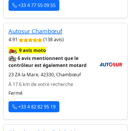
+33 4 77 55 09 55
Autosur Chambœuf
4.91
(138 avis)
🏍️
9 avis moto
6 avis mentionnent que le
contrôleur est également motard
23 ZA la Mare, 42330, Chambœuf
À 17.6 km de votre recherche
Fermé
+33 4 82 82 95 19