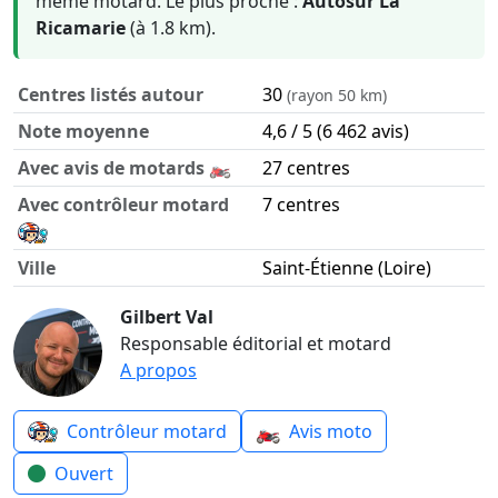
même motard. Le plus proche :
Autosur La
Ricamarie
(à 1.8 km).
Centres listés autour
30
(rayon 50 km)
Note moyenne
4,6 / 5 (6 462 avis)
Avec avis de motards 🏍️
27 centres
Avec contrôleur motard
7 centres
Ville
Saint-Étienne (Loire)
Contrôle technique moto autour de Saint-Étienne en chiff
Gilbert Val
Responsable éditorial et motard
A propos
🏍️
Contrôleur motard
Avis moto
Ouvert