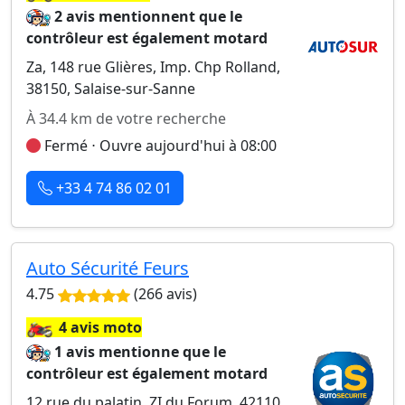
2 avis mentionnent que le
contrôleur est également motard
Za, 148 rue Glières, Imp. Chp Rolland,
38150, Salaise-sur-Sanne
À 34.4 km de votre recherche
Fermé ⋅ Ouvre aujourd'hui à 08:00
+33 4 74 86 02 01
Auto Sécurité Feurs
4.75
(266 avis)
🏍️
4 avis moto
1 avis mentionne que le
contrôleur est également motard
12 rue du palatin, ZI du Forum, 42110,