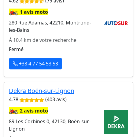
4.62
(79 avis)
🏍️
1 avis moto
280 Rue Adamas, 42210, Montrond-
les-Bains
À 10.4 km de votre recherche
Fermé
+33 4 77 54 53 53
Dekra Boën-sur-Lignon
4.78
(403 avis)
🏍️
2 avis moto
89 Les Corbines 0, 42130, Boën-sur-
Lignon