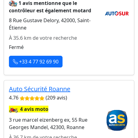
1 avis mentionne que le
contrôleur est également motard
8 Rue Gustave Delory, 42000, Saint-
Étienne
À 35.6 km de votre recherche
Fermé
+33 4 77 92 69 90
Auto Sécurité Roanne
4.76
(209 avis)
🏍️
4 avis moto
3 rue marcel eizenberg ex, 55 Rue
Georges Mandel, 42300, Roanne
À 36.7 km de votre recherche