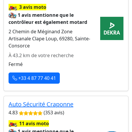
🏍️
3 avis moto
1 avis mentionne que le
contrôleur est également motard
2 Chemin de Méginand Zone
Artisanale Clape Loup, 69280, Sainte-
Consorce
À 43.2 km de votre recherche
Fermé
+33 4 87 77 40 41
Auto Sécurité Craponne
4.83
(353 avis)
🏍️
11 avis moto
1 avis mentionne que le