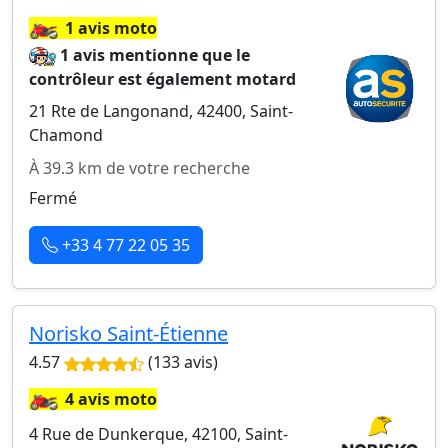
🏍️
1 avis moto
1 avis mentionne que le
contrôleur est également motard
21 Rte de Langonand, 42400, Saint-
Chamond
À 39.3 km de votre recherche
Fermé
+33 4 77 22 05 35
Norisko Saint-Étienne
4.57
(133 avis)
🏍️
4 avis moto
4 Rue de Dunkerque, 42100, Saint-