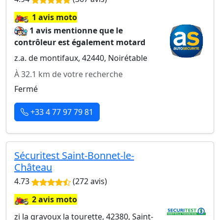
🏍️
1 avis moto
1 avis mentionne que le
contrôleur est également motard
z.a. de montifaux, 42440, Noirétable
À 32.1 km de votre recherche
Fermé
+33 4 77 97 79 81
Sécuritest Saint-Bonnet-le-
Château
4.73
(272 avis)
🏍️
2 avis moto
zi la gravoux la tourette, 42380, Saint-