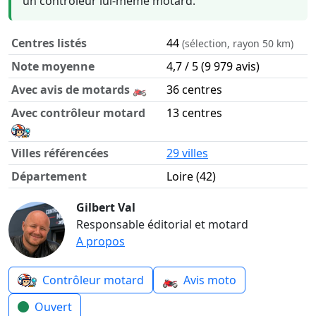
un contrôleur lui-même motard.
Centres listés
44
(sélection, rayon 50 km)
Note moyenne
4,7 / 5 (9 979 avis)
Avec avis de motards 🏍️
36 centres
Avec contrôleur motard
13 centres
Villes référencées
29 villes
Département
Loire (42)
Contrôle technique moto dans le département Loire en ch
Gilbert Val
Responsable éditorial et motard
A propos
🏍️
Contrôleur motard
Avis moto
Ouvert