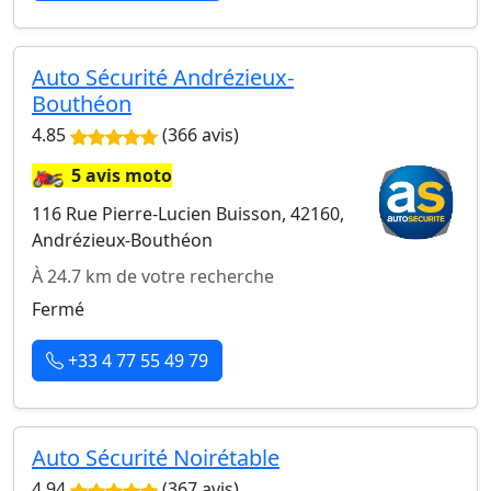
Auto Sécurité Andrézieux-
Bouthéon
4.85
(366 avis)
🏍️
5 avis moto
116 Rue Pierre-Lucien Buisson, 42160,
Andrézieux-Bouthéon
À 24.7 km de votre recherche
Fermé
+33 4 77 55 49 79
Auto Sécurité Noirétable
4.94
(367 avis)