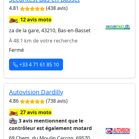
4.81
(438 avis)
🏍️
12 avis moto
za de la gare, 43210, Bas-en-Basset
À 48.1 km de votre recherche
Fermé
+33 4 71 61 85 10
Autovision Dardilly
4.86
(738 avis)
🏍️
27 avis moto
3 avis mentionnent que le
contrôleur est également motard
69 Chem. du Moulin Carron, 69570,