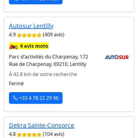
Autosur Lentilly
4.9
(409 avis)
🏍️
4 avis moto
Parc d'activités du Charpenay, 172
Rue de Charpenay, 69210, Lentilly
À 42.8 km de votre recherche
Fermé
+33 4 78 22 29 96
Dekra Sainte-Consorce
4.8
(104 avis)