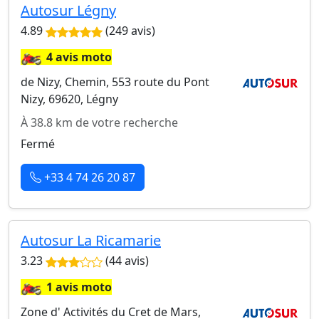
Autosur Légny
4.89
(249 avis)
🏍️
4 avis moto
de Nizy, Chemin, 553 route du Pont
Nizy, 69620, Légny
À 38.8 km de votre recherche
Fermé
+33 4 74 26 20 87
Autosur La Ricamarie
3.23
(44 avis)
🏍️
1 avis moto
Zone d' Activités du Cret de Mars,