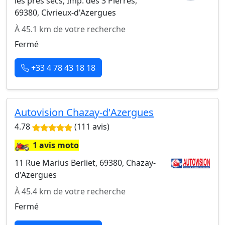
les prés secs, Imp. des 3 Pierres,
69380, Civrieux-d'Azergues
À 45.1 km de votre recherche
Fermé
+33 4 78 43 18 18
Autovision Chazay-d'Azergues
4.78
(111 avis)
🏍️
1 avis moto
11 Rue Marius Berliet, 69380, Chazay-
d'Azergues
À 45.4 km de votre recherche
Fermé