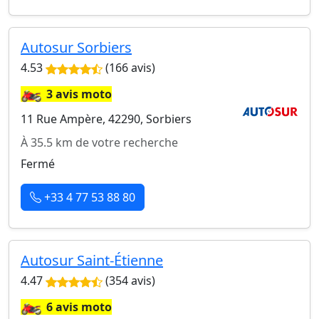
Autosur Sorbiers
4.53
(166 avis)
🏍️
3 avis moto
11 Rue Ampère, 42290, Sorbiers
À 35.5 km de votre recherche
Fermé
+33 4 77 53 88 80
Autosur Saint-Étienne
4.47
(354 avis)
🏍️
6 avis moto