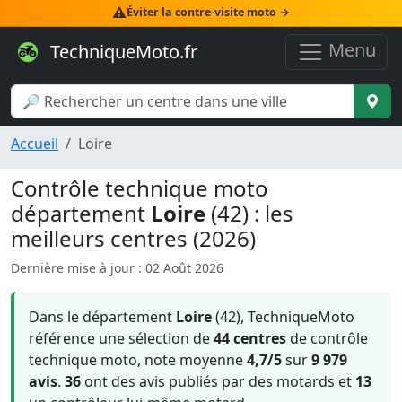
⚠️
Éviter la contre-visite moto →
Menu
TechniqueMoto.fr
Accueil
Loire
Contrôle technique moto
département
Loire
(42) : les
meilleurs centres (2026)
Dernière mise à jour : 02 Août 2026
Dans le département
Loire
(42), TechniqueMoto
référence une sélection de
44 centres
de contrôle
technique moto, note moyenne
4,7/5
sur
9 979
avis
.
36
ont des avis publiés par des motards et
13