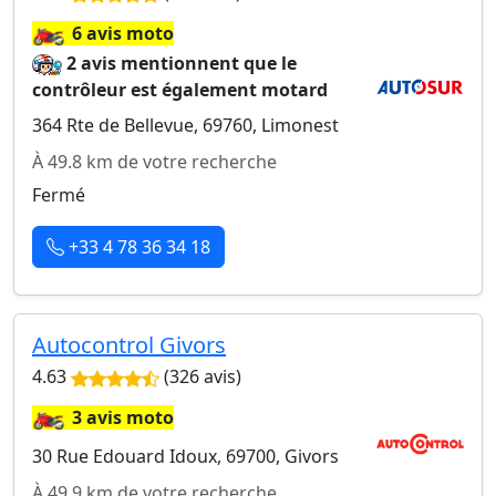
🏍️
6 avis moto
2 avis mentionnent que le
contrôleur est également motard
364 Rte de Bellevue, 69760, Limonest
À 49.8 km de votre recherche
Fermé
+33 4 78 36 34 18
Autocontrol Givors
4.63
(326 avis)
🏍️
3 avis moto
30 Rue Edouard Idoux, 69700, Givors
À 49.9 km de votre recherche