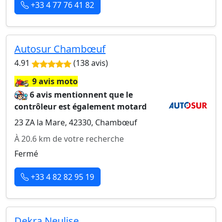
+33 4 77 76 41 82
Autosur Chambœuf
4.91
(138 avis)
🏍️
9 avis moto
6 avis mentionnent que le
contrôleur est également motard
23 ZA la Mare, 42330, Chambœuf
À 20.6 km de votre recherche
Fermé
+33 4 82 82 95 19
Dekra Neulise