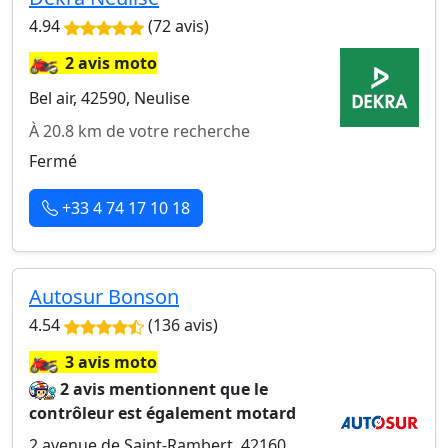
4.94
(72 avis)
🏍️
2 avis moto
Bel air, 42590, Neulise
À 20.8 km de votre recherche
Fermé
+33 4 74 17 10 18
Autosur Bonson
4.54
(136 avis)
🏍️
3 avis moto
2 avis mentionnent que le
contrôleur est également motard
2 avenue de Saint-Rambert, 42160,