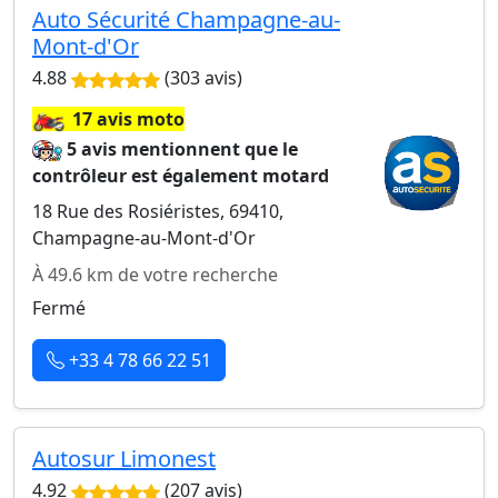
Auto Sécurité Champagne-au-
Mont-d'Or
4.88
(303 avis)
🏍️
17 avis moto
5 avis mentionnent que le
contrôleur est également motard
18 Rue des Rosiéristes, 69410,
Champagne-au-Mont-d'Or
À 49.6 km de votre recherche
Fermé
+33 4 78 66 22 51
Autosur Limonest
4.92
(207 avis)