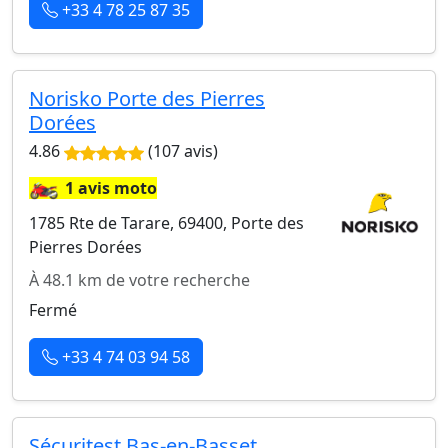
+33 4 78 25 87 35
Norisko Porte des Pierres
Dorées
4.86
(107 avis)
🏍️
1 avis moto
1785 Rte de Tarare, 69400, Porte des
Pierres Dorées
À 48.1 km de votre recherche
Fermé
+33 4 74 03 94 58
Sécuritest Bas-en-Basset