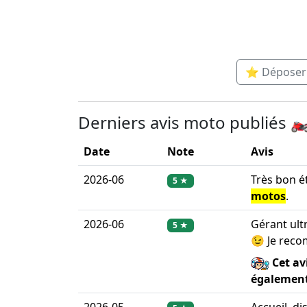
⭐ Déposer u
Derniers avis moto publiés 🏍
Date
Note
Avis
2026-06
Très bon é
5 ★
motos
.
2026-06
Gérant ult
5 ★
😉 Je rec
Cet av
égalemen