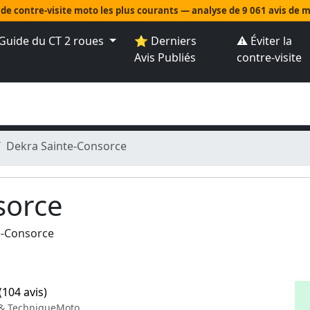
 de contre-visite moto les plus courants — analyse de 9 061 avis de
Guide du CT 2 roues
⭐ Derniers
⚠️ Éviter la
Avis Publiés
contre-visite
Dekra Sainte-Consorce
sorce
e-Consorce
(104 avis)
 & TechniqueMoto