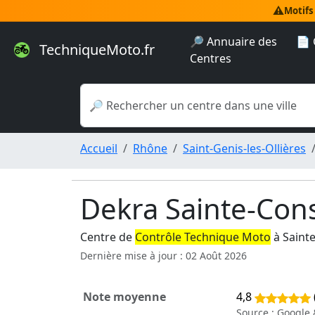
⚠️
Motifs
🔎 Annuaire des
📄 
TechniqueMoto.fr
Centres
Accueil
Rhône
Saint-Genis-les-Ollières
Dekra Sainte-Con
Centre de
Contrôle Technique Moto
à Saint
Dernière mise à jour : 02 Août 2026
Note moyenne
4,8
Source : Google