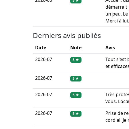
2026-05
Accueil, di
5 ★
démarrait p
un peu. Le
Merci à lui.
Derniers avis publiés
Date
Note
Avis
2026-07
Tout s'est 
5 ★
et efficac
2026-07
5 ★
2026-07
Très profes
5 ★
vous. Loca
2026-07
Prise de r
5 ★
cordial. J