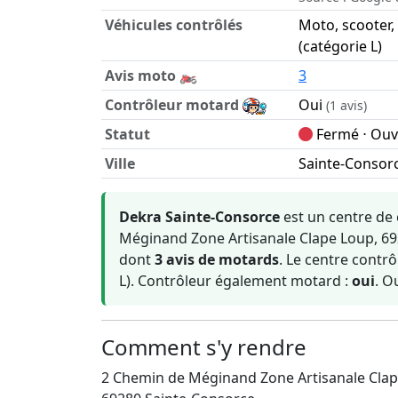
Véhicules contrôlés
Moto, scooter,
(catégorie L)
Avis moto 🏍️
3
Contrôleur motard
Oui
(1 avis)
Statut
Fermé ⋅ Ouvr
Ville
Sainte-Consorc
Informations clés sur Dekra Sainte-Consorc
Dekra Sainte-Consorce
est un centre de
Méginand Zone Artisanale Clape Loup, 692
dont
3 avis de motards
. Le centre contr
L). Contrôleur également motard :
oui
. O
Comment s'y rendre
2 Chemin de Méginand Zone Artisanale Cla