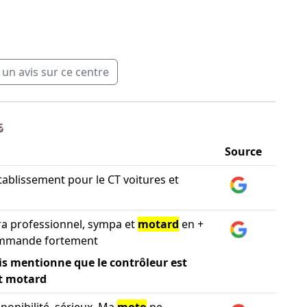
n avis sur ce centre
️
Source
tablissement pour le CT voitures et
ra professionnel, sympa et
motard
en +
ommande fortement
is mentionne que le contrôleur est
t motard