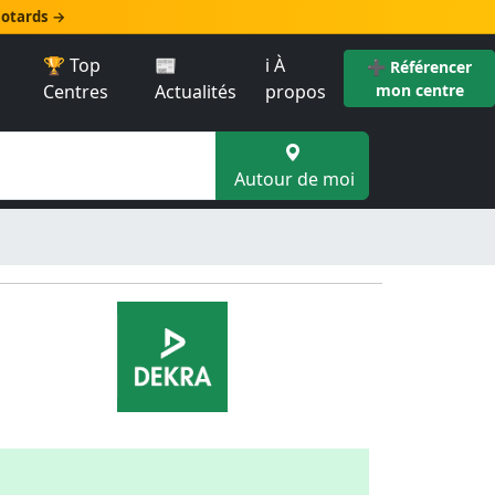
 motards →
🏆 Top
📰
ℹ️ À
➕ Référencer
Centres
Actualités
propos
mon centre
Autour de moi