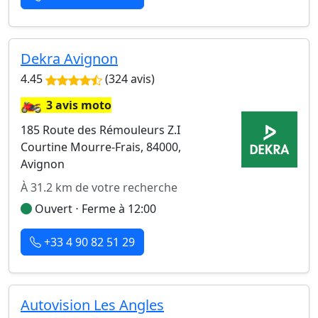
Dekra Avignon
4.45
(324 avis)
🏍️
3 avis moto
185 Route des Rémouleurs Z.I
Courtine Mourre-Frais, 84000,
Avignon
À 31.2 km de votre recherche
Ouvert ⋅ Ferme à 12:00
+33 4 90 82 51 29
Autovision Les Angles