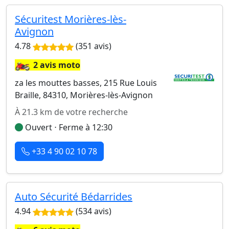
Sécuritest Morières-lès-
Avignon
4.78
(351 avis)
🏍️
2 avis moto
za les mouttes basses, 215 Rue Louis
Braille, 84310, Morières-lès-Avignon
À 21.3 km de votre recherche
Ouvert ⋅ Ferme à 12:30
+33 4 90 02 10 78
Auto Sécurité Bédarrides
4.94
(534 avis)
🏍️