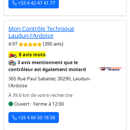
+33 4 42 47 41 77
Mon Contrôle Technique
Laudun-l'Ardoise
4.97
(390 avis)
🏍️
8 avis moto
3 avis mentionnent que le
contrôleur est également motard
365 Rue Paul Sabatier, 30290, Laudun-
l'Ardoise
À 39.6 km de votre recherche
Ouvert ⋅ Ferme à 12:00
+33 4 66 50 18 58