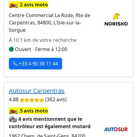
🏍️
2 avis moto
Centre Commercial La Rode, Rte de
Carpentras, 84800, L'Isle-sur-la-
Sorgue
À 10.1 km de votre recherche
Ouvert ⋅ Ferme à 12:00
+33 4 90 38 11 44
Autosur Carpentras
4.88
(362 avis)
🏍️
5 avis moto
4 avis mentionnent que le
contrôleur est également motard
1962 Chem. de Saint-Gens, 84200,