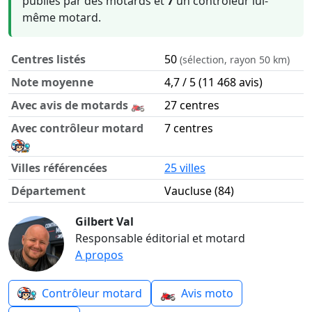
publiés par des motards et
7
un contrôleur lui-
même motard.
Centres listés
50
(sélection, rayon 50 km)
Note moyenne
4,7 / 5 (11 468 avis)
Avec avis de motards 🏍️
27 centres
Avec contrôleur motard
7 centres
Villes référencées
25 villes
Département
Vaucluse (84)
Contrôle technique moto dans le département Vaucluse e
Gilbert Val
Responsable éditorial et motard
A propos
🏍️
Contrôleur motard
Avis moto