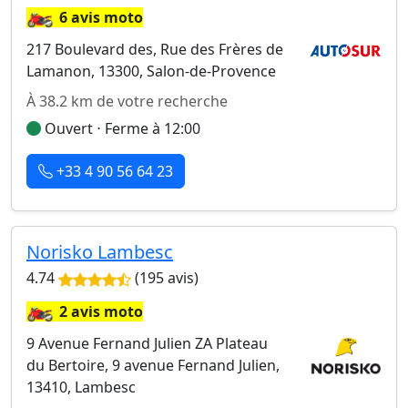
🏍️
6 avis moto
217 Boulevard des, Rue des Frères de
Lamanon, 13300, Salon-de-Provence
À 38.2 km de votre recherche
Ouvert ⋅ Ferme à 12:00
+33 4 90 56 64 23
Norisko Lambesc
4.74
(195 avis)
🏍️
2 avis moto
9 Avenue Fernand Julien ZA Plateau
du Bertoire, 9 avenue Fernand Julien,
13410, Lambesc