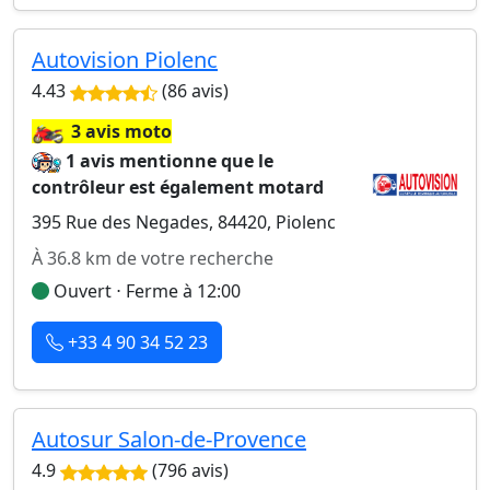
Autovision Piolenc
4.43
(86 avis)
🏍️
3 avis moto
1 avis mentionne que le
contrôleur est également motard
395 Rue des Negades, 84420, Piolenc
À 36.8 km de votre recherche
Ouvert ⋅ Ferme à 12:00
+33 4 90 34 52 23
Autosur Salon-de-Provence
4.9
(796 avis)