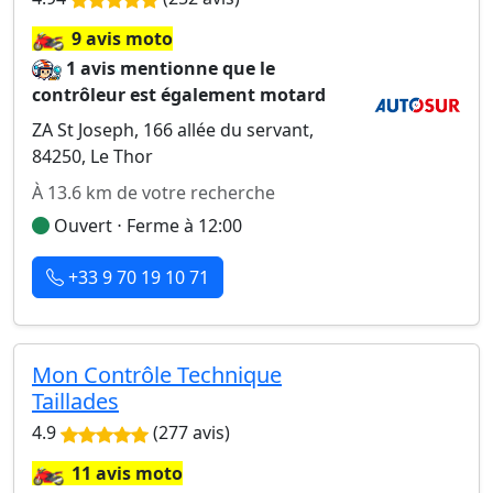
🏍️
9 avis moto
1 avis mentionne que le
contrôleur est également motard
ZA St Joseph, 166 allée du servant,
84250, Le Thor
À 13.6 km de votre recherche
Ouvert ⋅ Ferme à 12:00
+33 9 70 19 10 71
Mon Contrôle Technique
Taillades
4.9
(277 avis)
🏍️
11 avis moto