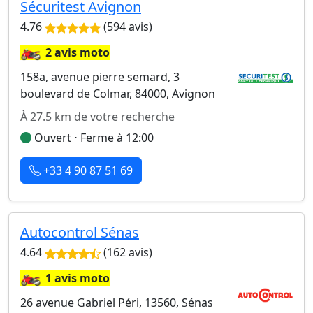
Sécuritest Avignon
4.76
(594 avis)
🏍️
2 avis moto
158a, avenue pierre semard, 3
boulevard de Colmar, 84000, Avignon
À 27.5 km de votre recherche
Ouvert ⋅ Ferme à 12:00
+33 4 90 87 51 69
Autocontrol Sénas
4.64
(162 avis)
🏍️
1 avis moto
26 avenue Gabriel Péri, 13560, Sénas