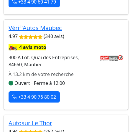
+33 4 90 60 41 79
Vérif'Autos Maubec
4.97
(340 avis)
🏍️
4 avis moto
300 A Lot. Quai des Entreprises,
84660, Maubec
À 13.2 km de votre recherche
Ouvert ⋅ Ferme à 12:00
+33 4 90 76 80 02
Autosur Le Thor
4.94
(252 avis)