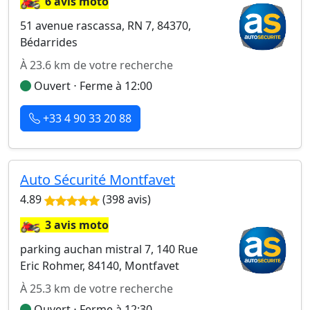
6 avis moto
51 avenue rascassa, RN 7, 84370,
Bédarrides
À 23.6 km de votre recherche
Ouvert ⋅ Ferme à 12:00
+33 4 90 33 20 88
Auto Sécurité Montfavet
4.89
(398 avis)
🏍️
3 avis moto
parking auchan mistral 7, 140 Rue
Eric Rohmer, 84140, Montfavet
À 25.3 km de votre recherche
Ouvert ⋅ Ferme à 12:30