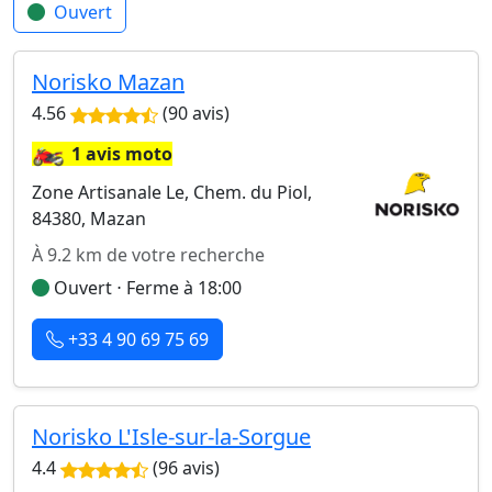
Ouvert
Norisko Mazan
4.56
(90 avis)
🏍️
1 avis moto
Zone Artisanale Le, Chem. du Piol,
84380, Mazan
À 9.2 km de votre recherche
Ouvert ⋅ Ferme à 18:00
+33 4 90 69 75 69
Norisko L'Isle-sur-la-Sorgue
4.4
(96 avis)