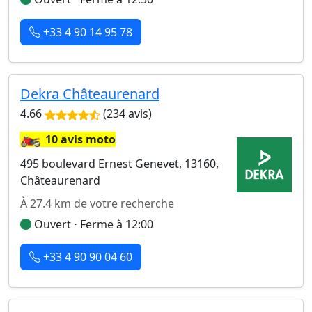
+33 4 90 14 95 78
Dekra Châteaurenard
4.66
(234 avis)
🏍️
10 avis moto
495 boulevard Ernest Genevet, 13160,
Châteaurenard
À 27.4 km de votre recherche
Ouvert ⋅ Ferme à 12:00
+33 4 90 90 04 60