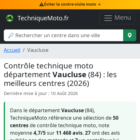
⚠️
Éviter la contre-visite moto →
Menu
TechniqueMoto.fr
Accueil
Vaucluse
Contrôle technique moto
département
Vaucluse
(84) : les
meilleurs centres (2026)
Dernière mise à jour : 10 Août 2026
Dans le département
Vaucluse
(84),
TechniqueMoto référence une sélection de
50
centres
de contrôle technique moto, note
moyenne
4,7/5
sur
11 468 avis
.
27
ont des avis