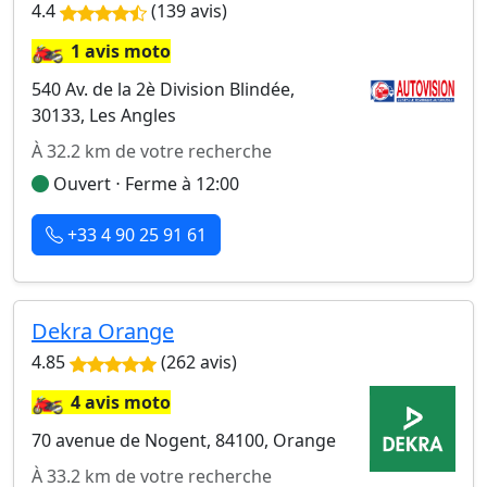
4.4
(139 avis)
🏍️
1 avis moto
540 Av. de la 2è Division Blindée,
30133, Les Angles
À 32.2 km de votre recherche
Ouvert ⋅ Ferme à 12:00
+33 4 90 25 91 61
Dekra Orange
4.85
(262 avis)
🏍️
4 avis moto
70 avenue de Nogent, 84100, Orange
À 33.2 km de votre recherche