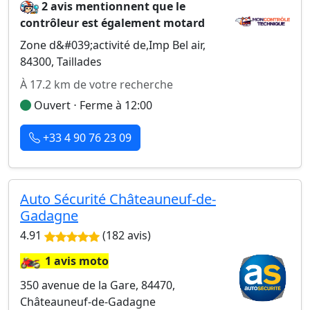
2 avis mentionnent que le
contrôleur est également motard
Zone d&#039;activité de,Imp Bel air,
84300, Taillades
À 17.2 km de votre recherche
Ouvert ⋅ Ferme à 12:00
+33 4 90 76 23 09
Auto Sécurité Châteauneuf-de-
Gadagne
4.91
(182 avis)
🏍️
1 avis moto
350 avenue de la Gare, 84470,
Châteauneuf-de-Gadagne