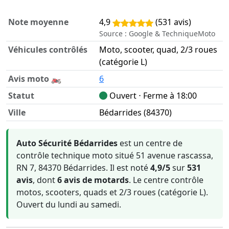
Note moyenne
4,9
(531 avis)
Source : Google & TechniqueMoto
Véhicules contrôlés
Moto, scooter, quad, 2/3 roues
(catégorie L)
Avis moto 🏍️
6
Statut
Ouvert ⋅ Ferme à 18:00
Ville
Bédarrides (84370)
Informations clés sur Auto Sécurité Bédarrides
Auto Sécurité Bédarrides
est un centre de
contrôle technique moto situé 51 avenue rascassa,
RN 7, 84370 Bédarrides. Il est noté
4,9/5
sur
531
avis
, dont
6 avis de motards
. Le centre contrôle
motos, scooters, quads et 2/3 roues (catégorie L).
Ouvert du lundi au samedi.