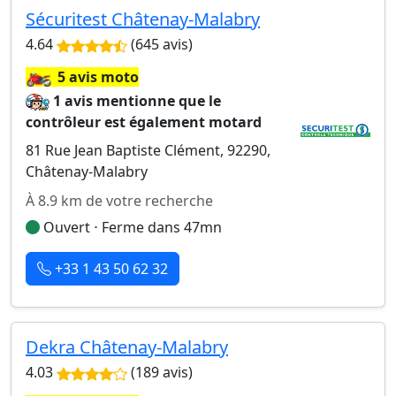
Sécuritest Châtenay-Malabry
4.64
(645 avis)
🏍️
5 avis moto
1 avis mentionne que le
contrôleur est également motard
81 Rue Jean Baptiste Clément, 92290,
Châtenay-Malabry
À 8.9 km de votre recherche
Ouvert ⋅ Ferme dans 47mn
+33 1 43 50 62 32
Dekra Châtenay-Malabry
4.03
(189 avis)