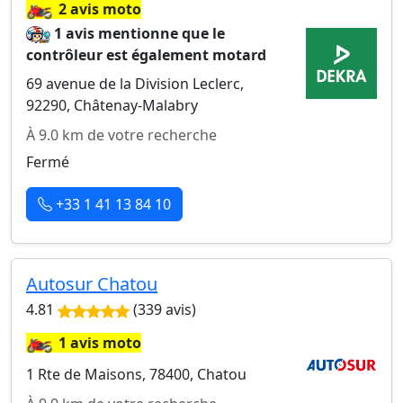
🏍️
2 avis moto
1 avis mentionne que le
contrôleur est également motard
69 avenue de la Division Leclerc,
92290, Châtenay-Malabry
À 9.0 km de votre recherche
Fermé
+33 1 41 13 84 10
Autosur Chatou
4.81
(339 avis)
🏍️
1 avis moto
1 Rte de Maisons, 78400, Chatou