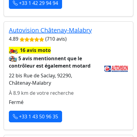
+33 1 42 29 94 94
Autovision Châtenay-Malabry
4.89
(710 avis)
🏍️
16 avis moto
5 avis mentionnent que le
contrôleur est également motard
22 bis Rue de Saclay, 92290,
Châtenay-Malabry
À 8.9 km de votre recherche
Fermé
+33 1 43 50 96 35