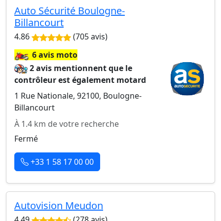
Auto Sécurité Boulogne-
Billancourt
4.86
(705 avis)
🏍️
6 avis moto
2 avis mentionnent que le
contrôleur est également motard
1 Rue Nationale, 92100, Boulogne-
Billancourt
À 1.4 km de votre recherche
Fermé
+33 1 58 17 00 00
Autovision Meudon
4.49
(278 avis)