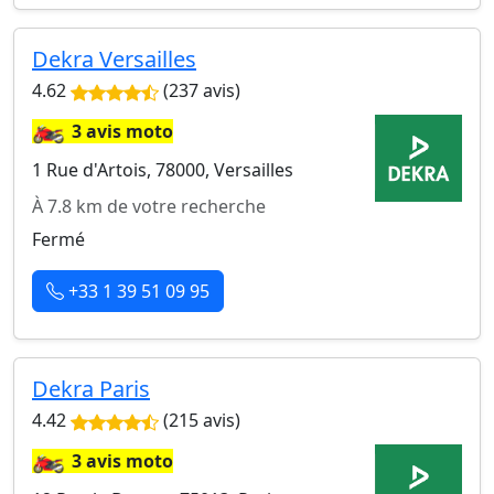
Dekra Versailles
4.62
(237 avis)
🏍️
3 avis moto
1 Rue d'Artois, 78000, Versailles
À 7.8 km de votre recherche
Fermé
+33 1 39 51 09 95
Dekra Paris
4.42
(215 avis)
🏍️
3 avis moto