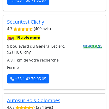
+33 1 30 71 32 97
Sécuritest Clichy
4.7
(400 avis)
🏍️
19 avis moto
9 boulevard du Général Leclerc,
92110, Clichy
À 9.1 km de votre recherche
Fermé
+33 1 42 70 05 05
Autosur Bois-Colombes
4.68
(284 avis)