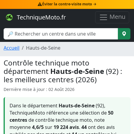
⚠️
Éviter la contre-visite moto →
Menu
TechniqueMoto.fr
Accueil
Hauts-de-Seine
Contrôle technique moto
département
Hauts-de-Seine
(92) :
les meilleurs centres (2026)
Dernière mise à jour : 02 Août 2026
Dans le département
Hauts-de-Seine
(92),
TechniqueMoto référence une sélection de
50
centres
de contrôle technique moto, note
moyenne
4,6/5
sur
19 224 avis
.
44
ont des avis