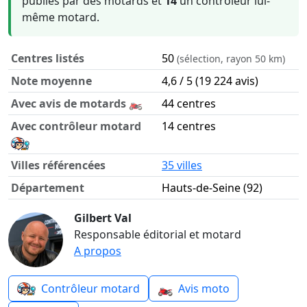
publiés par des motards et
14
un contrôleur lui-
même motard.
Centres listés
50
(sélection, rayon 50 km)
Note moyenne
4,6 / 5 (19 224 avis)
Avec avis de motards 🏍️
44 centres
Avec contrôleur motard
14 centres
Villes référencées
35 villes
Département
Hauts-de-Seine (92)
Contrôle technique moto dans le département Hauts-de-Se
Gilbert Val
Responsable éditorial et motard
A propos
🏍️
Contrôleur motard
Avis moto