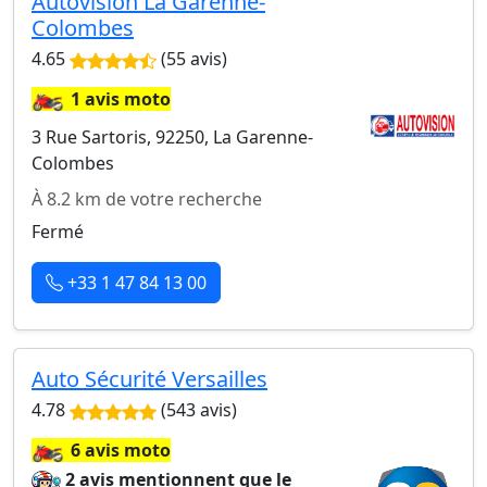
Autovision La Garenne-
Colombes
4.65
(55 avis)
🏍️
1 avis moto
3 Rue Sartoris, 92250, La Garenne-
Colombes
À 8.2 km de votre recherche
Fermé
+33 1 47 84 13 00
Auto Sécurité Versailles
4.78
(543 avis)
🏍️
6 avis moto
2 avis mentionnent que le