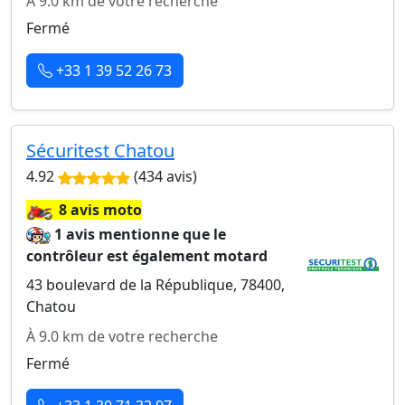
À 9.0 km de votre recherche
Fermé
+33 1 39 52 26 73
Sécuritest Chatou
4.92
(434 avis)
🏍️
8 avis moto
1 avis mentionne que le
contrôleur est également motard
43 boulevard de la République, 78400,
Chatou
À 9.0 km de votre recherche
Fermé