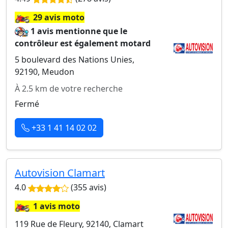
🏍️
29 avis moto
1 avis mentionne que le
contrôleur est également motard
5 boulevard des Nations Unies,
92190, Meudon
À 2.5 km de votre recherche
Fermé
+33 1 41 14 02 02
Autovision Clamart
4.0
(355 avis)
🏍️
1 avis moto
119 Rue de Fleury, 92140, Clamart