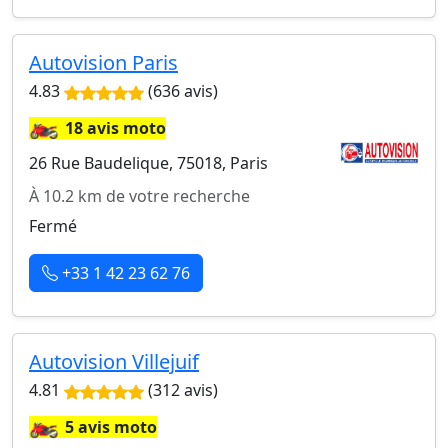
Autovision Paris
4.83
(636 avis)
🏍️
18 avis moto
26 Rue Baudelique, 75018, Paris
À 10.2 km de votre recherche
Fermé
+33 1 42 23 62 76
Autovision Villejuif
4.81
(312 avis)
🏍️
5 avis moto