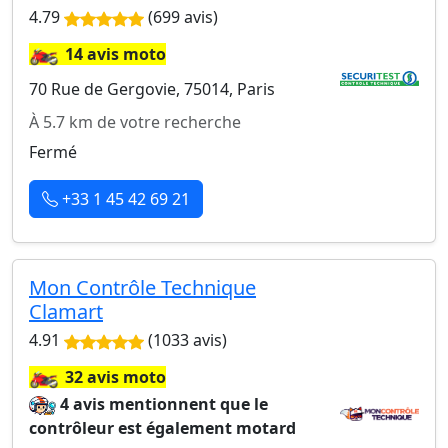
4.79
(699 avis)
🏍️
14 avis moto
70 Rue de Gergovie, 75014, Paris
À 5.7 km de votre recherche
Fermé
+33 1 45 42 69 21
Mon Contrôle Technique
Clamart
4.91
(1033 avis)
🏍️
32 avis moto
4 avis mentionnent que le
contrôleur est également motard