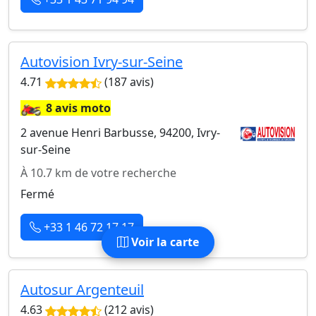
Autovision Ivry-sur-Seine
4.71
(187 avis)
🏍️
8 avis moto
2 avenue Henri Barbusse, 94200, Ivry-
sur-Seine
À 10.7 km de votre recherche
Fermé
+33 1 46 72 17 17
Voir la carte
Autosur Argenteuil
4.63
(212 avis)