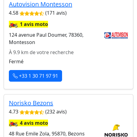
Autovision Montesson
4.58
(171 avis)
🏍️
1 avis moto
124 avenue Paul Doumer, 78360,
Montesson
À 9.9 km de votre recherche
Fermé
+33 1 30 71 97 91
Norisko Bezons
4.73
(232 avis)
🏍️
4 avis moto
48 Rue Emile Zola, 95870, Bezons