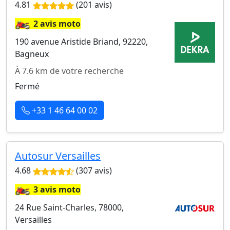
4.81
(201 avis)
🏍️
2 avis moto
190 avenue Aristide Briand, 92220,
Bagneux
À 7.6 km de votre recherche
Fermé
+33 1 46 64 00 02
Autosur Versailles
4.68
(307 avis)
🏍️
3 avis moto
24 Rue Saint-Charles, 78000,
Versailles