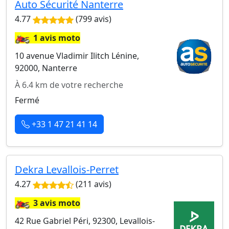
Auto Sécurité Nanterre
4.77
(799 avis)
🏍️
1 avis moto
10 avenue Vladimir Ilitch Lénine,
92000, Nanterre
À 6.4 km de votre recherche
Fermé
+33 1 47 21 41 14
Dekra Levallois-Perret
4.27
(211 avis)
🏍️
3 avis moto
42 Rue Gabriel Péri, 92300, Levallois-