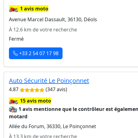
🏍️
1 avis moto
Avenue Marcel Dassault, 36130, Déols
À 12.6 km de votre recherche
Fermé
+33 2 54 07 17 98
Auto Sécurité Le Poinçonnet
4.87
(347 avis)
🏍️
15 avis moto
1 avis mentionne que le contrôleur est égaleme
motard
Allée du Forum, 36330, Le Poinçonnet
À 13.3 km de votre recherche