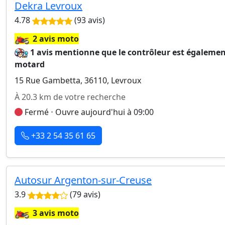
Dekra Levroux
4.78
(93 avis)
🏍️
2 avis moto
1 avis mentionne que le contrôleur est égaleme
motard
15 Rue Gambetta, 36110, Levroux
À 20.3 km de votre recherche
Fermé ⋅ Ouvre aujourd'hui à 09:00
+33 2 54 35 61 65
Autosur Argenton-sur-Creuse
3.9
(79 avis)
🏍️
3 avis moto