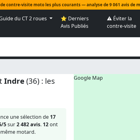
 de contre-visite moto les plus courants — analyse de 9 061 avis de
Guide du CT 2 roues
⭐ Derniers
⚠️ Éviter la
Avis Publiés
contre-visite
Google Map
nt
Indre
(36) : les
nce une sélection de
17
6/5
sur
2 482 avis
.
12
ont
i-même motard.