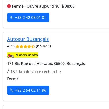
Fermé ⋅ Ouvre aujourd'hui à 08:00
+33 2 42 05 01 01
Autosur Buzançais
4.33
(66 avis)
🏍️
1 avis moto
171 Bis Rue des Hervaux, 36500, Buzançais
À 15.1 km de votre recherche
Fermé
+33 2 54 02 11 96