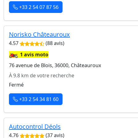
+33 2 54 07 87 56
Norisko Châteauroux
4.57
(88 avis)
🏍️
1 avis moto
76 avenue de Blois, 36000, Châteauroux
À 9.8 km de votre recherche
Fermé
+33 2 54 34 81 60
Autocontrol Déols
4.76
(37 avis)