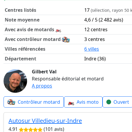
Centres listés
17
(sélection, rayon 50 
Note moyenne
4,6 / 5 (2 482 avis)
Avec avis de motards 🏍️
12 centres
Avec contrôleur motard
3 centres
Villes référencées
6 villes
Département
Indre (36)
Contrôle technique moto dans le département Indre en ch
Gilbert Val
Responsable éditorial et motard
A propos
🏍️
Contrôleur motard
Avis moto
Ouvert
Autosur Villedieu-sur-Indre
4.91
(101 avis)