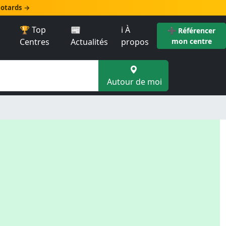
 motards →
🏆 Top
📰
ℹ️ À
➕ Référencer
Centres
Actualités
propos
mon centre
Autour de moi