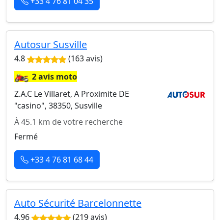
+33 4 76 81 04 35
Autosur Susville
4.8
(163 avis)
🏍️
2 avis moto
Z.A.C Le Villaret, A Proximite DE
"casino", 38350, Susville
À 45.1 km de votre recherche
Fermé
+33 4 76 81 68 44
Auto Sécurité Barcelonnette
4.96
(219 avis)