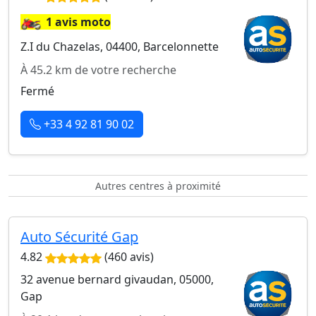
🏍️
1 avis moto
Z.I du Chazelas, 04400, Barcelonnette
À 45.2 km de votre recherche
Fermé
+33 4 92 81 90 02
Autres centres à proximité
Auto Sécurité Gap
4.82
(460 avis)
32 avenue bernard givaudan, 05000,
Gap