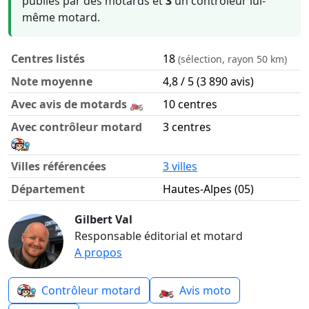
publiés par des motards et
3
un contrôleur lui-
même motard.
Centres listés
18
(sélection, rayon 50 km)
Note moyenne
4,8 / 5 (3 890 avis)
Avec avis de motards 🏍️
10 centres
Avec contrôleur motard
3 centres
Villes référencées
3 villes
Département
Hautes-Alpes (05)
Contrôle technique moto dans le département Hautes-Alp
Gilbert Val
Responsable éditorial et motard
A propos
🏍️
Contrôleur motard
Avis moto