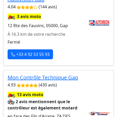
4.04
(144 avis)
🏍️
3 avis moto
12 Rte des Fauvins, 05000, Gap
À 16.3 km de votre recherche
Fermé
+33 4 92 53 55 93
Mon Contrôle Technique Gap
4.93
(430 avis)
🏍️
13 avis moto
2 avis mentionnent que le
contrôleur est également motard
en face des Fils d'Ariane, ZA DES