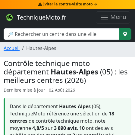
⚠️
Éviter la contre-visite moto →
Menu
TechniqueMoto.fr
Accueil
Hautes-Alpes
Contrôle technique moto
département
Hautes-Alpes
(05) : les
meilleurs centres (2026)
Dernière mise à jour : 02 Août 2026
Dans le département
Hautes-Alpes
(05),
TechniqueMoto référence une sélection de
18
centres
de contrôle technique moto, note
moyenne
4,8/5
sur
3 890 avis
.
10
ont des avis