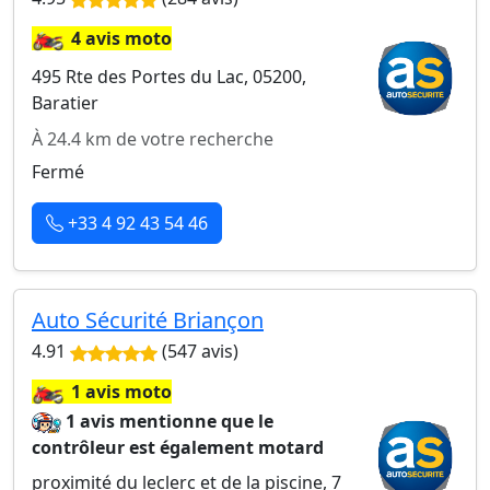
🏍️
4 avis moto
495 Rte des Portes du Lac, 05200,
Baratier
À 24.4 km de votre recherche
Fermé
+33 4 92 43 54 46
Auto Sécurité Briançon
4.91
(547 avis)
🏍️
1 avis moto
1 avis mentionne que le
contrôleur est également motard
proximité du leclerc et de la piscine, 7