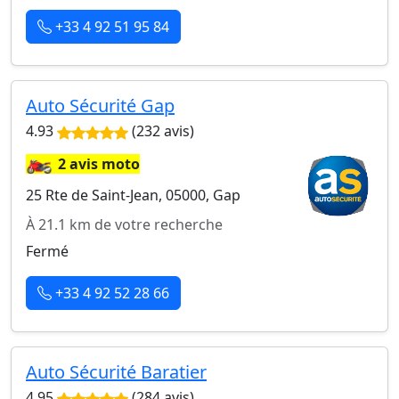
+33 4 92 51 95 84
Auto Sécurité Gap
4.93
(232 avis)
🏍️
2 avis moto
25 Rte de Saint-Jean, 05000, Gap
À 21.1 km de votre recherche
Fermé
+33 4 92 52 28 66
Auto Sécurité Baratier
4.95
(284 avis)