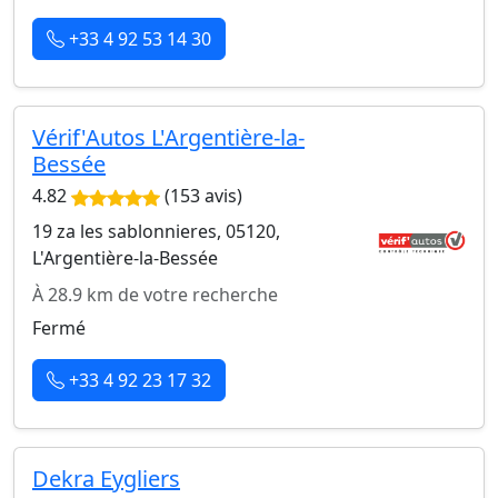
+33 4 92 53 14 30
Vérif'Autos L'Argentière-la-
Bessée
4.82
(153 avis)
19 za les sablonnieres, 05120,
L'Argentière-la-Bessée
À 28.9 km de votre recherche
Fermé
+33 4 92 23 17 32
Dekra Eygliers