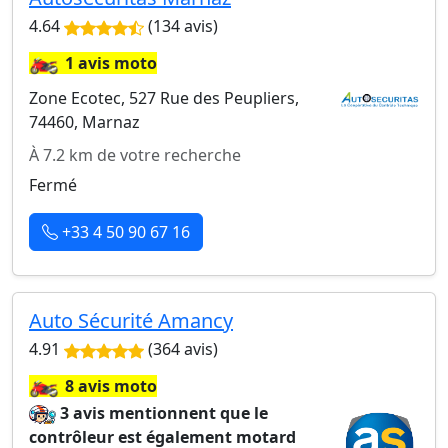
4.64
(134 avis)
🏍️
1 avis moto
Zone Ecotec, 527 Rue des Peupliers,
74460, Marnaz
À 7.2 km de votre recherche
Fermé
+33 4 50 90 67 16
Auto Sécurité Amancy
4.91
(364 avis)
🏍️
8 avis moto
3 avis mentionnent que le
contrôleur est également motard