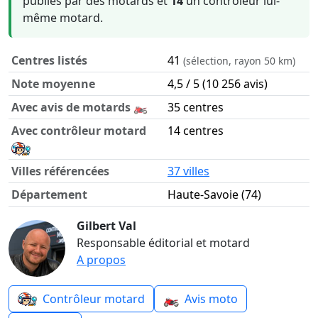
publiés par des motards et
14
un contrôleur lui-
même motard.
Centres listés
41
(sélection, rayon 50 km)
Note moyenne
4,5 / 5 (10 256 avis)
Avec avis de motards 🏍️
35 centres
Avec contrôleur motard
14 centres
Villes référencées
37 villes
Département
Haute-Savoie (74)
Contrôle technique moto dans le département Haute-Savo
Gilbert Val
Responsable éditorial et motard
A propos
🏍️
Contrôleur motard
Avis moto