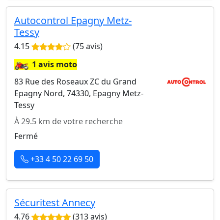
Autocontrol Epagny Metz-
Tessy
4.15
(75 avis)
🏍️
1 avis moto
83 Rue des Roseaux ZC du Grand
Epagny Nord, 74330, Epagny Metz-
Tessy
À 29.5 km de votre recherche
Fermé
+33 4 50 22 69 50
Sécuritest Annecy
4.76
(313 avis)