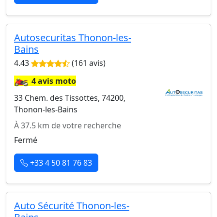
Autosecuritas Thonon-les-
Bains
4.43
(161 avis)
🏍️
4 avis moto
33 Chem. des Tissottes, 74200,
Thonon-les-Bains
À 37.5 km de votre recherche
Fermé
+33 4 50 81 76 83
Auto Sécurité Thonon-les-