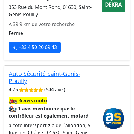
353 Rue du Mont Rond, 01630, Saint-
Genis-Pouilly
À 39.9 km de votre recherche
Fermé
+33 4 50 20 69 43
Auto Sécurité Saint-Genis-
Pouilly
4.75
(544 avis)
🏍️
6 avis moto
1 avis mentionne que le
contrôleur est également motard
a cote intersport-z.a de l`allondon, 5
Rue des Châlets, 01630, Saint-Genis-