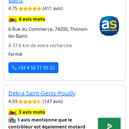
Bains
4.75
(411 avis)
🏍️
4 avis moto
6 Rue du Commerce, 74200, Thonon-
les-Bains
À 37.6 km de votre recherche
Fermé
+33 4 50 71 55 22
Dekra Saint-Genis-Pouilly
4.59
(147 avis)
🏍️
3 avis moto
1 avis mentionne que le
contrôleur est également motard