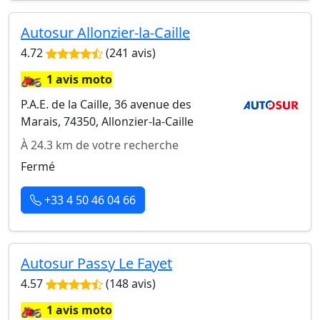
Autosur Allonzier-la-Caille
4.72
(241 avis)
🏍️
1 avis moto
P.A.E. de la Caille, 36 avenue des
Marais, 74350, Allonzier-la-Caille
À 24.3 km de votre recherche
Fermé
+33 4 50 46 04 66
Autosur Passy Le Fayet
4.57
(148 avis)
🏍️
1 avis moto