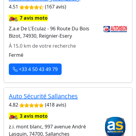
4.51
(167 avis)
🏍️
7 avis moto
Z.a.e De L'Eculaz - 96 Route Du Bois
Bizot, 74930, Reignier-Esery
À 15.0 km de votre recherche
Fermé
+33 4 50 43 49 79
Auto Sécurité Sallanches
4.82
(418 avis)
🏍️
3 avis moto
z.i. mont blanc, 997 avenue André
Lasquin, 74700, Sallanches