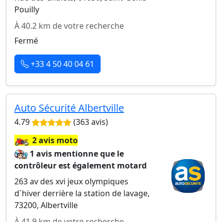
Pouilly
À 40.2 km de votre recherche
Fermé
+33 4 50 40 04 61
Auto Sécurité Albertville
4.79
(363 avis)
🏍️
2 avis moto
1 avis mentionne que le
contrôleur est également motard
263 av des xvi jeux olympiques
d`hiver derrière la station de lavage,
73200, Albertville
À 41.9 km de votre recherche