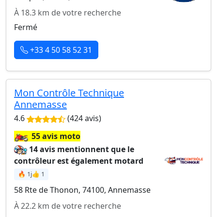
À 18.3 km de votre recherche
Fermé
+33 4 50 58 52 31
Mon Contrôle Technique
Annemasse
4.6
(424 avis)
🏍️
55 avis moto
14 avis mentionnent que le
contrôleur est également motard
🔥 1j
👍 1
58 Rte de Thonon, 74100, Annemasse
À 22.2 km de votre recherche