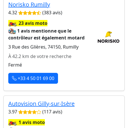
Norisko Rumilly
4.32
(383 avis)
🏍️
23 avis moto
1 avis mentionne que le
contrôleur est également motard
3 Rue des Glières, 74150, Rumilly
À 42.2 km de votre recherche
Fermé
+33 4 50 01 69 00
Autovision Gilly-sur-Isère
3.97
(117 avis)
🏍️
1 avis moto