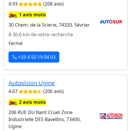
4.93
(208 avis)
🏍️
1 avis moto
30 Chem. de la Scierie, 74320, Sévrier
À 30.6 km de votre recherche
Fermé
+33 4 50 19 04 03
Autovision Ugine
4.67
(206 avis)
🏍️
2 avis moto
206 RUE DU Nant Cruet Zone
Industrielle DES Bavellins, 73400,
Ugine