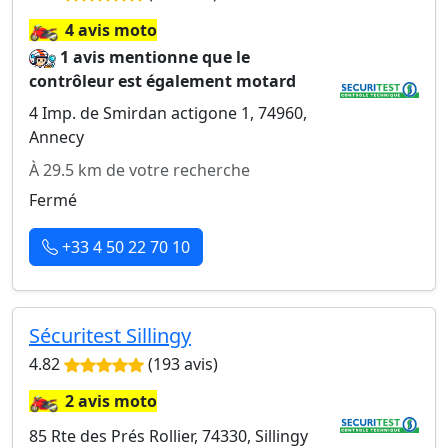
🏍️
4 avis moto
1 avis mentionne que le
contrôleur est également motard
4 Imp. de Smirdan actigone 1, 74960,
Annecy
À 29.5 km de votre recherche
Fermé
+33 4 50 22 70 10
Sécuritest Sillingy
4.82
(193 avis)
🏍️
2 avis moto
85 Rte des Prés Rollier, 74330, Sillingy