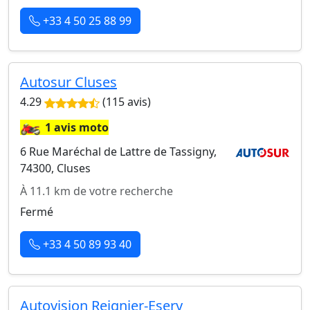
+33 4 50 25 88 99
Autosur Cluses
4.29
(115 avis)
🏍️
1 avis moto
6 Rue Maréchal de Lattre de Tassigny,
74300, Cluses
À 11.1 km de votre recherche
Fermé
+33 4 50 89 93 40
Autovision Reignier-Esery