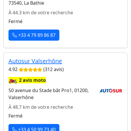
73540, La Bathie
À 44.3 km de votre recherche
Fermé
+33 4 79 89 86 87
Autosur Valserhône
4.92
(312 avis)
🏍️
2 avis moto
50 avenue du Stade bât Pro1, 01200,
Valserhône
À 48.7 km de votre recherche
Fermé
+33 4 50 99 73 40