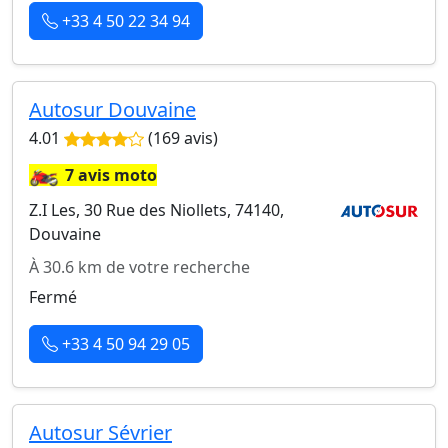
+33 4 50 22 34 94
Autosur Douvaine
4.01
(169 avis)
🏍️
7 avis moto
Z.I Les, 30 Rue des Niollets, 74140,
Douvaine
À 30.6 km de votre recherche
Fermé
+33 4 50 94 29 05
Autosur Sévrier