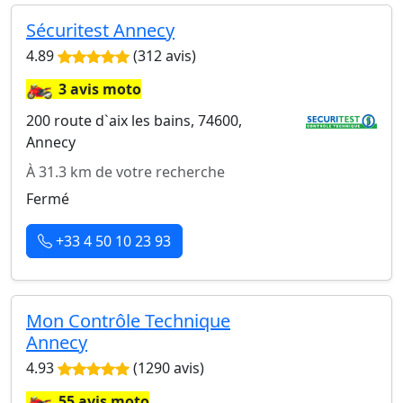
Sécuritest Annecy
4.89
(312 avis)
🏍️
3 avis moto
200 route d`aix les bains, 74600,
Annecy
À 31.3 km de votre recherche
Fermé
+33 4 50 10 23 93
Mon Contrôle Technique
Annecy
4.93
(1290 avis)
🏍️
55 avis moto