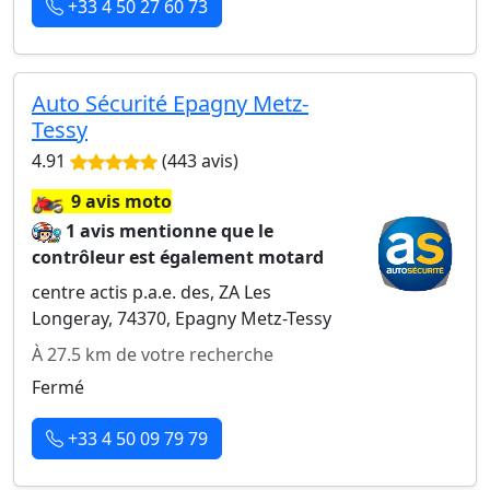
+33 4 50 27 60 73
Auto Sécurité Epagny Metz-
Tessy
4.91
(443 avis)
🏍️
9 avis moto
1 avis mentionne que le
contrôleur est également motard
centre actis p.a.e. des, ZA Les
Longeray, 74370, Epagny Metz-Tessy
À 27.5 km de votre recherche
Fermé
+33 4 50 09 79 79