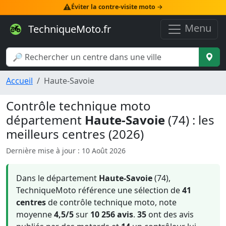
⚠️
Éviter la contre-visite moto →
Menu
TechniqueMoto.fr
Accueil
Haute-Savoie
Contrôle technique moto
département
Haute-Savoie
(74) : les
meilleurs centres (2026)
Dernière mise à jour : 10 Août 2026
Dans le département
Haute-Savoie
(74),
TechniqueMoto référence une sélection de
41
centres
de contrôle technique moto, note
moyenne
4,5/5
sur
10 256 avis
.
35
ont des avis