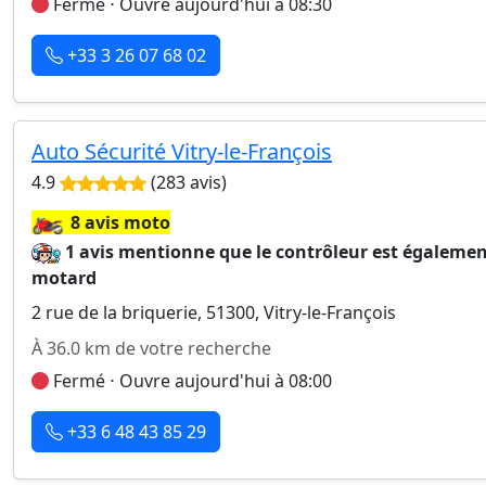
Fermé ⋅ Ouvre aujourd'hui à 08:30
+33 3 26 07 68 02
Auto Sécurité Vitry-le-François
4.9
(283 avis)
🏍️
8 avis moto
1 avis mentionne que le contrôleur est égaleme
motard
2 rue de la briquerie, 51300, Vitry-le-François
À 36.0 km de votre recherche
Fermé ⋅ Ouvre aujourd'hui à 08:00
+33 6 48 43 85 29