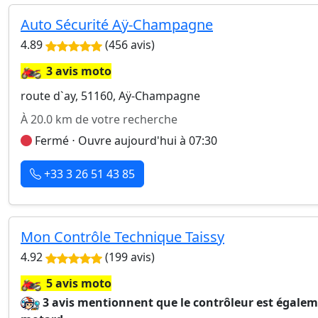
Auto Sécurité Aÿ-Champagne
4.89
(456 avis)
🏍️
3 avis moto
route d`ay, 51160, Aÿ-Champagne
À 20.0 km de votre recherche
Fermé ⋅ Ouvre aujourd'hui à 07:30
+33 3 26 51 43 85
Mon Contrôle Technique Taissy
4.92
(199 avis)
🏍️
5 avis moto
3 avis mentionnent que le contrôleur est égale