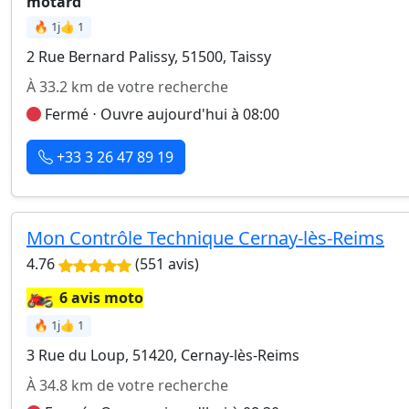
motard
🔥 1j
👍 1
2 Rue Bernard Palissy, 51500, Taissy
À 33.2 km de votre recherche
Fermé ⋅ Ouvre aujourd'hui à 08:00
+33 3 26 47 89 19
Mon Contrôle Technique Cernay-lès-Reims
4.76
(551 avis)
🏍️
6 avis moto
🔥 1j
👍 1
3 Rue du Loup, 51420, Cernay-lès-Reims
À 34.8 km de votre recherche