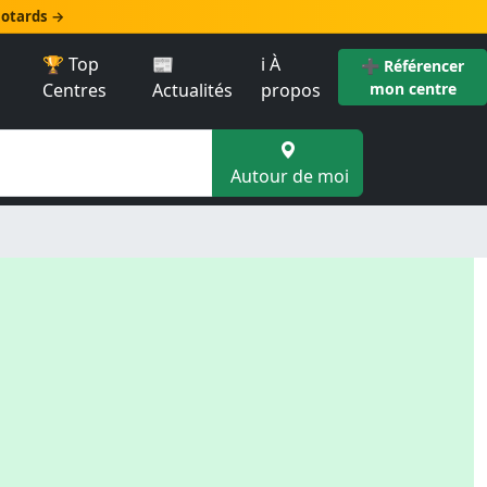
 motards →
🏆 Top
📰
ℹ️ À
➕ Référencer
Centres
Actualités
propos
mon centre
Autour de moi