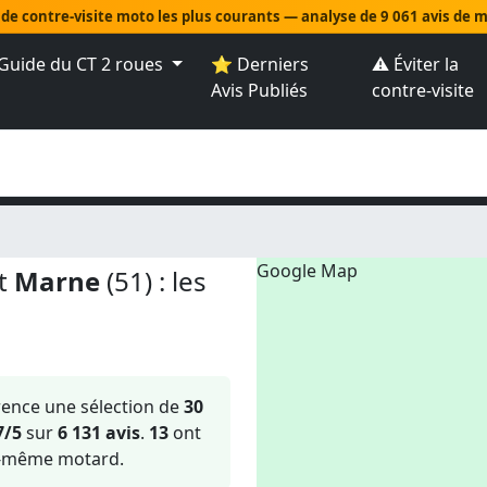
 de contre-visite moto les plus courants — analyse de 9 061 avis de
Guide du CT 2 roues
⭐ Derniers
⚠️ Éviter la
Avis Publiés
contre-visite
Google Map
nt
Marne
(51) : les
rence une sélection de
30
7/5
sur
6 131 avis
.
13
ont
i-même motard.