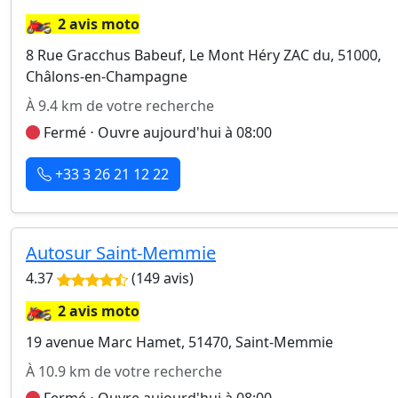
🏍️
2 avis moto
8 Rue Gracchus Babeuf, Le Mont Héry ZAC du, 51000,
Châlons-en-Champagne
À 9.4 km de votre recherche
Fermé ⋅ Ouvre aujourd'hui à 08:00
+33 3 26 21 12 22
Autosur Saint-Memmie
4.37
(149 avis)
🏍️
2 avis moto
19 avenue Marc Hamet, 51470, Saint-Memmie
À 10.9 km de votre recherche