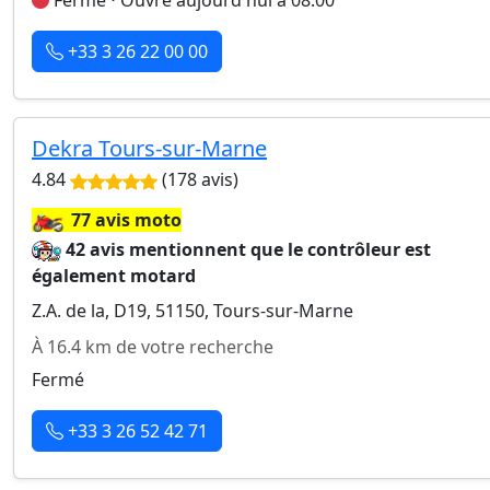
Fermé ⋅ Ouvre aujourd'hui à 08:00
+33 3 26 22 00 00
Dekra Tours-sur-Marne
4.84
(178 avis)
🏍️
77 avis moto
42 avis mentionnent que le contrôleur est
également motard
Z.A. de la, D19, 51150, Tours-sur-Marne
À 16.4 km de votre recherche
Fermé
+33 3 26 52 42 71