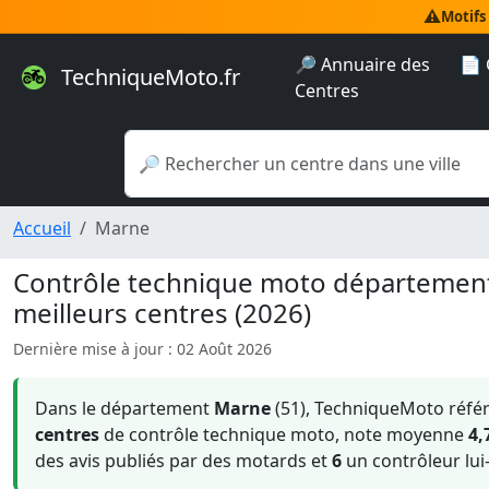
⚠️
Motifs
🔎 Annuaire des
📄 
TechniqueMoto.fr
Centres
Accueil
Marne
Contrôle technique moto départeme
meilleurs centres (2026)
Dernière mise à jour : 02 Août 2026
Dans le département
Marne
(51), TechniqueMoto réfé
centres
de contrôle technique moto, note moyenne
4,
des avis publiés par des motards et
6
un contrôleur lu