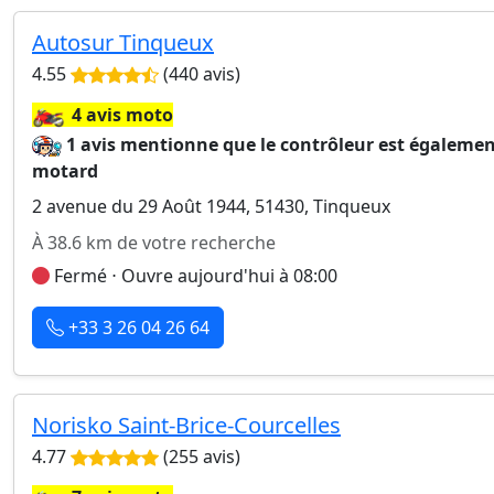
Autosur Tinqueux
4.55
(440 avis)
🏍️
4 avis moto
1 avis mentionne que le contrôleur est égaleme
motard
2 avenue du 29 Août 1944, 51430, Tinqueux
À 38.6 km de votre recherche
Fermé ⋅ Ouvre aujourd'hui à 08:00
+33 3 26 04 26 64
Norisko Saint-Brice-Courcelles
4.77
(255 avis)
🏍️