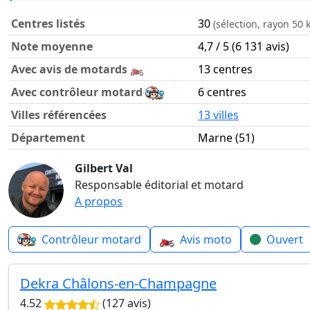
Centres listés
30
(sélection, rayon 50 
Note moyenne
4,7 / 5 (6 131 avis)
Avec avis de motards 🏍️
13 centres
Avec contrôleur motard
6 centres
Villes référencées
13 villes
Département
Marne (51)
Contrôle technique moto dans le département Marne en c
Gilbert Val
Responsable éditorial et motard
A propos
🏍️
Contrôleur motard
Avis moto
Ouvert
Dekra Châlons-en-Champagne
4.52
(127 avis)