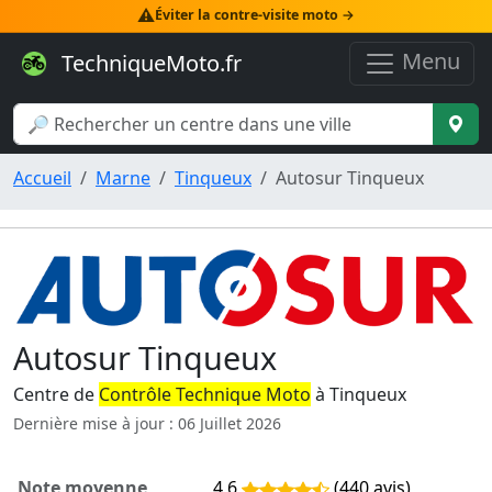
⚠️
Éviter la contre-visite moto →
Menu
TechniqueMoto.fr
Accueil
Marne
Tinqueux
Autosur Tinqueux
Autosur Tinqueux
Centre de
Contrôle Technique Moto
à Tinqueux
Dernière mise à jour : 06 Juillet 2026
Note moyenne
4,6
(440 avis)