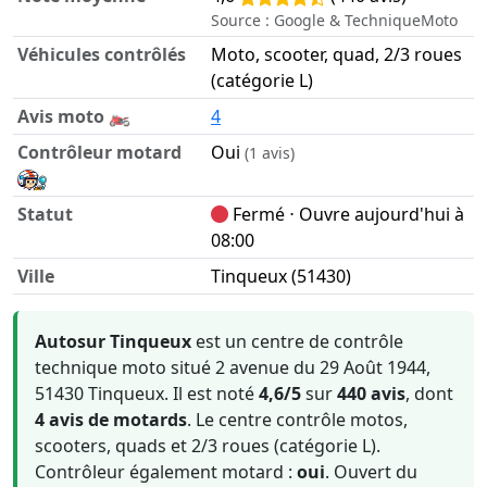
Source : Google & TechniqueMoto
Véhicules contrôlés
Moto, scooter, quad, 2/3 roues
(catégorie L)
Avis moto 🏍️
4
Contrôleur motard
Oui
(1 avis)
Statut
Fermé ⋅ Ouvre aujourd'hui à
08:00
Ville
Tinqueux (51430)
Informations clés sur Autosur Tinqueux
Autosur Tinqueux
est un centre de contrôle
technique moto situé 2 avenue du 29 Août 1944,
51430 Tinqueux. Il est noté
4,6/5
sur
440 avis
, dont
4 avis de motards
. Le centre contrôle motos,
scooters, quads et 2/3 roues (catégorie L).
Contrôleur également motard :
oui
. Ouvert du