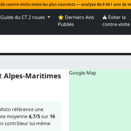
 de contre-visite moto les plus courants — analyse de 9 061 avis de
 Guide du CT 2 roues
⭐ Derniers Avis
⚠️ Éviter la
Publiés
contre-visite
Google Map
nt
Alpes-Maritimes
eMoto référence une
note moyenne
4,7/5
sur
16
n contrôleur lui-même