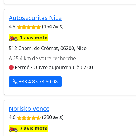
Autosecuritas Nice
4.9
(154 avis)
🏍️
1 avis moto
512 Chem. de Crémat, 06200, Nice
À 25.4 km de votre recherche
Fermé ⋅ Ouvre aujourd'hui à 07:00
+33 4 83 73 60 08
Norisko Vence
4.6
(290 avis)
🏍️
7 avis moto