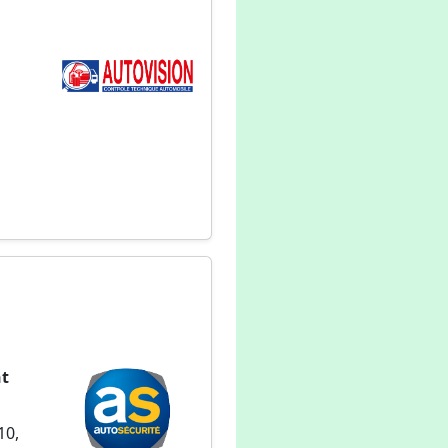
nt
10,