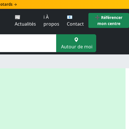
 motards →
📰
ℹ️ À
📧
➕ Référencer
Actualités
propos
Contact
mon centre
Autour de moi