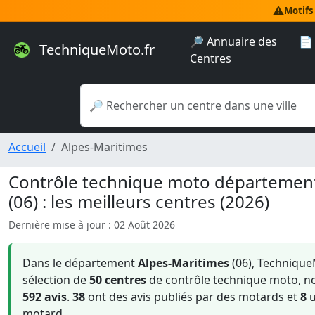
⚠️
Motifs
🔎 Annuaire des
📄
TechniqueMoto.fr
Centres
Accueil
Alpes-Maritimes
Contrôle technique moto départeme
(06) : les meilleurs centres (2026)
Dernière mise à jour : 02 Août 2026
Dans le département
Alpes-Maritimes
(06), Techniqu
sélection de
50 centres
de contrôle technique moto, 
592 avis
.
38
ont des avis publiés par des motards et
8
u
motard.