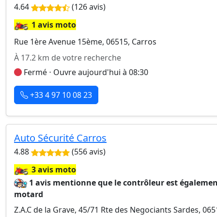
4.64
(126 avis)
🏍️
1 avis moto
Rue 1ère Avenue 15ème, 06515, Carros
À 17.2 km de votre recherche
Fermé ⋅ Ouvre aujourd'hui à 08:30
+33 4 97 10 08 23
Auto Sécurité Carros
4.88
(556 avis)
🏍️
3 avis moto
1 avis mentionne que le contrôleur est égaleme
motard
Z.A.C de la Grave, 45/71 Rte des Negociants Sardes, 065