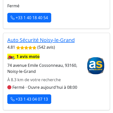
Fermé
+33 1 40 18 40 54
Auto Sécurité Noisy-le-Grand
4.81
(542 avis)
🏍️
1 avis moto
74 avenue Emile Cossonneau, 93160,
Noisy-le-Grand
À 8.3 km de votre recherche
Fermé ⋅ Ouvre aujourd'hui à 08:00
+33 1 43 04 07 13