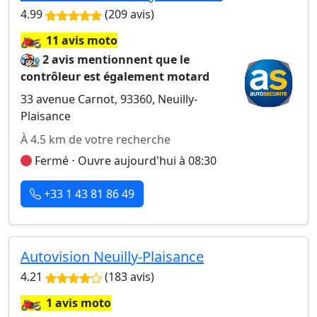
4.99
(209 avis)
🏍️
11 avis moto
2 avis mentionnent que le
contrôleur est également motard
33 avenue Carnot, 93360, Neuilly-
Plaisance
À 4.5 km de votre recherche
Fermé ⋅ Ouvre aujourd'hui à 08:30
+33 1 43 81 86 49
Autovision Neuilly-Plaisance
4.21
(183 avis)
🏍️
1 avis moto