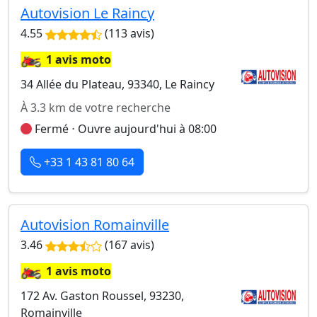
Autovision Le Raincy
4.55
(113 avis)
🏍️
1 avis moto
34 Allée du Plateau, 93340, Le Raincy
À 3.3 km de votre recherche
Fermé ⋅ Ouvre aujourd'hui à 08:00
+33 1 43 81 80 64
Autovision Romainville
3.46
(167 avis)
🏍️
1 avis moto
172 Av. Gaston Roussel, 93230,
Romainville