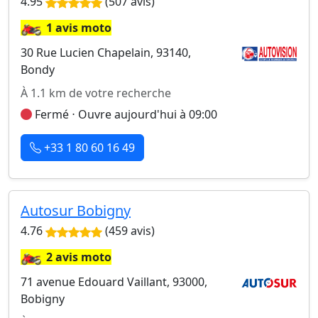
4.95
(507 avis)
🏍️
1 avis moto
30 Rue Lucien Chapelain, 93140,
Bondy
À 1.1 km de votre recherche
Fermé ⋅ Ouvre aujourd'hui à 09:00
+33 1 80 60 16 49
Autosur Bobigny
4.76
(459 avis)
🏍️
2 avis moto
71 avenue Edouard Vaillant, 93000,
Bobigny