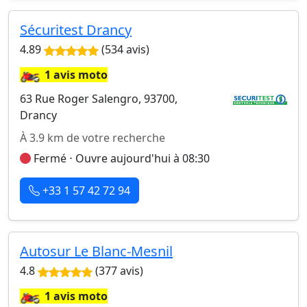
Sécuritest Drancy
4.89
(534 avis)
🏍️
1 avis moto
63 Rue Roger Salengro, 93700,
Drancy
À 3.9 km de votre recherche
Fermé ⋅ Ouvre aujourd'hui à 08:30
+33 1 57 42 72 94
Autosur Le Blanc-Mesnil
4.8
(377 avis)
🏍️
1 avis moto