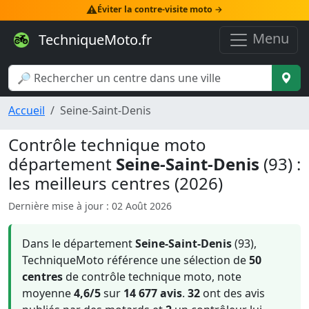
⚠️
Éviter la contre-visite moto →
Menu
TechniqueMoto.fr
Accueil
Seine-Saint-Denis
Contrôle technique moto
département
Seine-Saint-Denis
(93) :
les meilleurs centres (2026)
Dernière mise à jour : 02 Août 2026
Dans le département
Seine-Saint-Denis
(93),
TechniqueMoto référence une sélection de
50
centres
de contrôle technique moto, note
moyenne
4,6/5
sur
14 677 avis
.
32
ont des avis