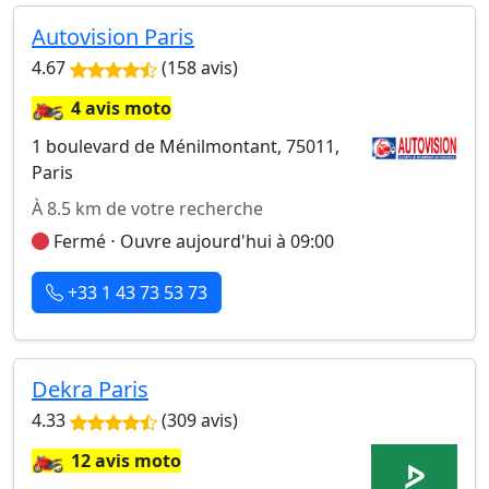
Autovision Paris
4.67
(158 avis)
🏍️
4 avis moto
1 boulevard de Ménilmontant, 75011,
Paris
À 8.5 km de votre recherche
Fermé ⋅ Ouvre aujourd'hui à 09:00
+33 1 43 73 53 73
Dekra Paris
4.33
(309 avis)
🏍️
12 avis moto