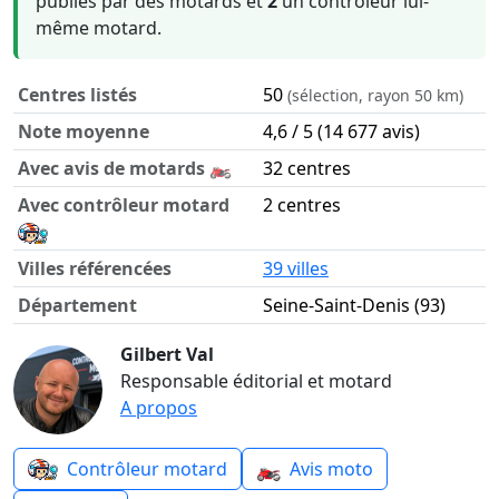
publiés par des motards et
2
un contrôleur lui-
même motard.
Centres listés
50
(sélection, rayon 50 km)
Note moyenne
4,6 / 5 (14 677 avis)
Avec avis de motards 🏍️
32 centres
Avec contrôleur motard
2 centres
Villes référencées
39 villes
Département
Seine-Saint-Denis (93)
Contrôle technique moto dans le département Seine-Saint
Gilbert Val
Responsable éditorial et motard
A propos
🏍️
Contrôleur motard
Avis moto