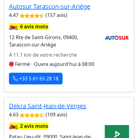
Autosur Tarascon-sur-Ariège
4.47
(157 avis)
🏍️
6 avis moto
12 Rte de Saint-Girons, 09400,
Tarascon-sur-Ariège
À 11.1 km de votre recherche
Fermé ⋅ Ouvre aujourd'hui à 08:00
+33 5 61 65 28 18
Dekra Saint-Jean-de-Verges
4.63
(109 avis)
🏍️
2 avis moto
Patau Lieu-dit, 09000, Saint-Jean-de-