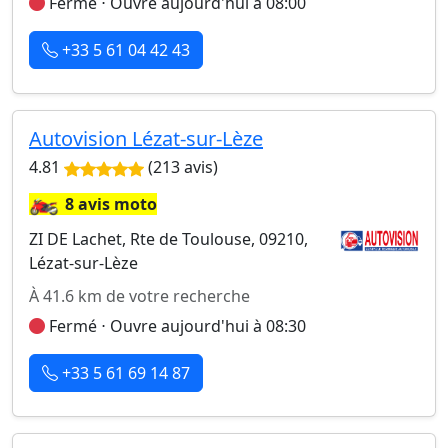
Fermé ⋅ Ouvre aujourd'hui à 08:00
+33 5 61 04 42 43
Autovision Lézat-sur-Lèze
4.81
(213 avis)
🏍️
8 avis moto
ZI DE Lachet, Rte de Toulouse, 09210,
Lézat-sur-Lèze
À 41.6 km de votre recherche
Fermé ⋅ Ouvre aujourd'hui à 08:30
+33 5 61 69 14 87