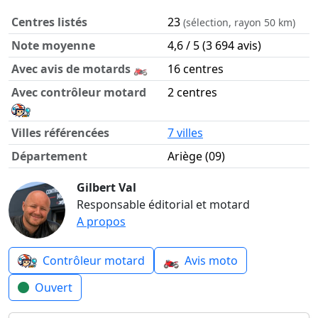
Centres listés
23
(sélection, rayon 50 km)
Note moyenne
4,6 / 5 (3 694 avis)
Avec avis de motards 🏍️
16 centres
Avec contrôleur motard
2 centres
Villes référencées
7 villes
Département
Ariège (09)
Contrôle technique moto dans le département Ariège en c
Gilbert Val
Responsable éditorial et motard
A propos
🏍️
Contrôleur motard
Avis moto
Ouvert