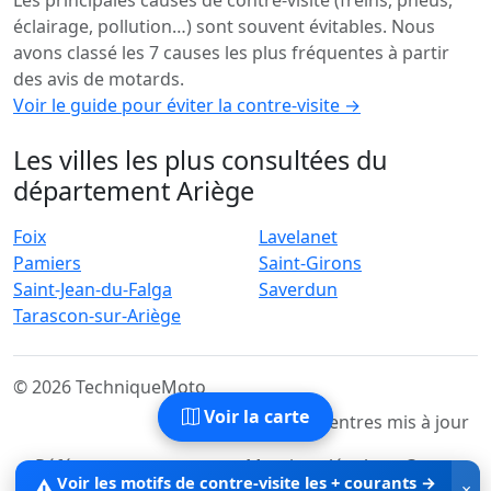
Les principales causes de contre-visite (freins, pneus,
éclairage, pollution…) sont souvent évitables. Nous
avons classé les 7 causes les plus fréquentes à partir
des avis de motards.
Voir le guide pour éviter la contre-visite →
Les villes les plus consultées du
département Ariège
Foix
Lavelanet
Pamiers
Saint-Girons
Saint-Jean-du-Falga
Saverdun
Tarascon-sur-Ariège
© 2026 TechniqueMoto
Voir la carte
Accueil
Derniers Centres mis à jour
Référencer mon centre
Mentions légales
Contact
Voir les motifs de contre-visite les + courants →
⚠️
×