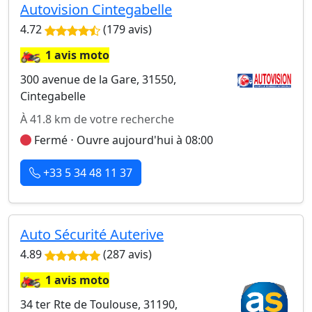
Autovision Cintegabelle
4.72
(179 avis)
🏍️
1 avis moto
300 avenue de la Gare, 31550,
Cintegabelle
À 41.8 km de votre recherche
Fermé ⋅ Ouvre aujourd'hui à 08:00
+33 5 34 48 11 37
Auto Sécurité Auterive
4.89
(287 avis)
🏍️
1 avis moto
34 ter Rte de Toulouse, 31190,