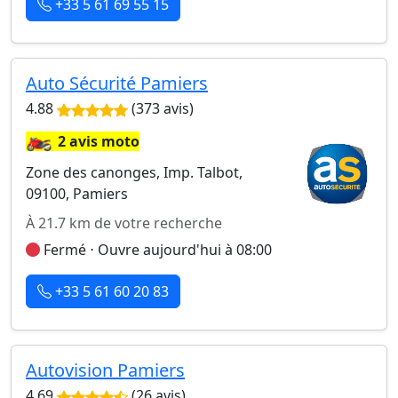
+33 5 61 69 55 15
Auto Sécurité Pamiers
4.88
(373 avis)
🏍️
2 avis moto
Zone des canonges, Imp. Talbot,
09100, Pamiers
À 21.7 km de votre recherche
Fermé ⋅ Ouvre aujourd'hui à 08:00
+33 5 61 60 20 83
Autovision Pamiers
4.69
(26 avis)