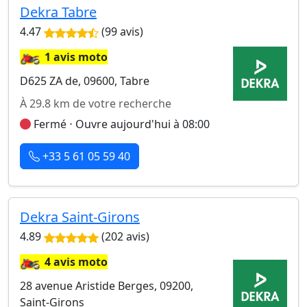
Dekra Tabre
4.47
(99 avis)
🏍️
1 avis moto
D625 ZA de, 09600, Tabre
À 29.8 km de votre recherche
Fermé ⋅ Ouvre aujourd'hui à 08:00
+33 5 61 05 59 40
Dekra Saint-Girons
4.89
(202 avis)
🏍️
4 avis moto
28 avenue Aristide Berges, 09200,
Saint-Girons