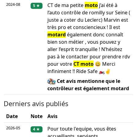
2024-08
CT de ma petite
moto
j’ai été à
5 ★
l’auto contrôle de romilly sur Seine (
juste a coter du Leclerc) Marvin est
très pro et consciencieux ! Il est
motard
également donc connaît
bien son métier , vous pouvez y
aller l’esprit tranquille ! N’hésitez
pas à le contacter pour prendre rdv
pour votre
CT moto
😀 Merci
infiniment !! Ride Safe 🏍️✌️
Cet avis mentionne que le
contrôleur est également motard
Derniers avis publiés
Date
Note
Avis
2026-05
Pour toute l'equipe, vous êtes
4 ★
accueillants, serviants,