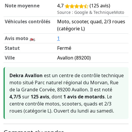
Note moyenne
4,7
(125 avis)
Source : Google & TechniqueMoto
Véhicules contrôlés
Moto, scooter, quad, 2/3 roues
(catégorie L)
Avis moto 🏍️
1
Statut
Fermé
Ville
Avallon (89200)
Informations clés sur Dekra Avallon
Dekra Avallon
est un centre de contrôle technique
moto situé Parc naturel régional du Morvan, Rue
de la Grande Corvée, 89200 Avallon. Il est noté
4,7/5
sur
125 avis
, dont
1 avis de motards
. Le
centre contrôle motos, scooters, quads et 2/3
roues (catégorie L). Ouvert du lundi au samedi.