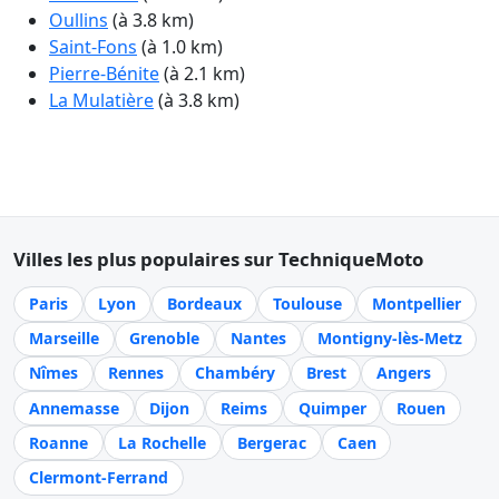
Oullins
(à 3.8 km)
Saint-Fons
(à 1.0 km)
Pierre-Bénite
(à 2.1 km)
La Mulatière
(à 3.8 km)
Villes les plus populaires sur TechniqueMoto
Paris
Lyon
Bordeaux
Toulouse
Montpellier
Marseille
Grenoble
Nantes
Montigny-lès-Metz
Nîmes
Rennes
Chambéry
Brest
Angers
Annemasse
Dijon
Reims
Quimper
Rouen
Roanne
La Rochelle
Bergerac
Caen
Clermont-Ferrand