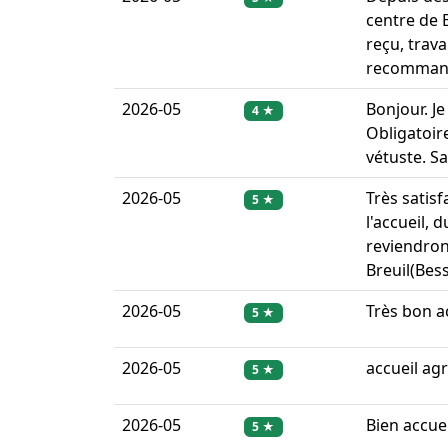
centre de 
reçu, trava
recommand
2026-05
Bonjour. J
4 ★
Obligatoire
vétuste. Sa
2026-05
Très satisf
5 ★
l'accueil,
reviendron
Breuil(Bess
2026-05
Très bon ac
5 ★
2026-05
accueil agr
5 ★
2026-05
Bien accue
5 ★