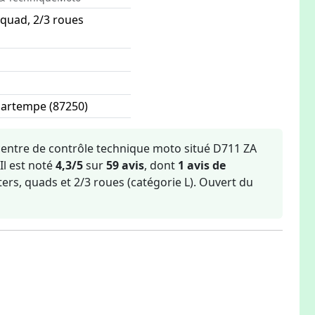
 quad, 2/3 roues
Gartempe (87250)
r-Gartempe
centre de contrôle technique moto situé D711 ZA
Il est noté
4,3/5
sur
59 avis
, dont
1 avis de
ters, quads et 2/3 roues (catégorie L). Ouvert du