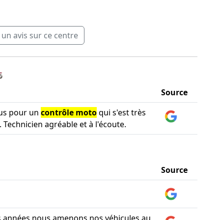
n avis sur ce centre
️
Source
us pour un
contrôle moto
qui s'est très
 Technicien agréable et à l'écoute.
Source
s années nous amenons nos véhicules au