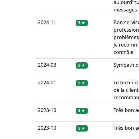
aujourd'hu
messages un
2024-11
Bon servic
5 ★
profession
problèmes 
Je recomm
contrôle.
2024-03
Sympathiqu
5 ★
2024-01
Le technici
5 ★
de la clien
recomman
2023-10
Très bon ac
5 ★
2023-10
Très bon ac
5 ★