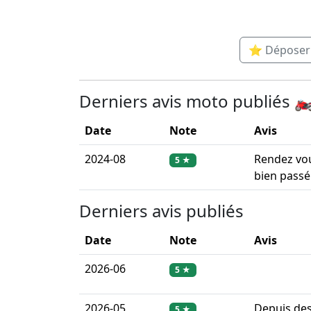
⭐ Déposer u
Derniers avis moto publiés 🏍
Date
Note
Avis
2024-08
Rendez vo
5 ★
bien passé.
Derniers avis publiés
Date
Note
Avis
2026-06
5 ★
2026-05
Depuis de
5 ★