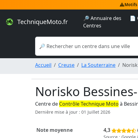
⚠️
Motifs
🔎 Annuaire des
📄 
TechniqueMoto.fr
Centres
Accueil
Creuse
La Souterraine
Norisk
Norisko Bessines
Centre de
Contrôle Technique Moto
à Bessi
Dernière mise à jour : 01 Juillet 2026
Note moyenne
4,3
Source : Google