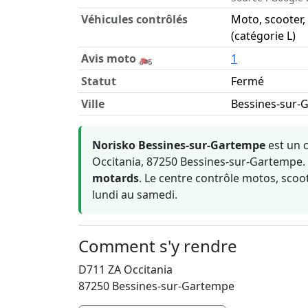
Véhicules contrôlés
Moto, scooter,
(catégorie L)
Avis moto 🏍️
1
Statut
Fermé
Ville
Bessines-sur-
Informations clés sur Norisko Bessines-su
Norisko Bessines-sur-Gartempe
est un 
Occitania, 87250 Bessines-sur-Gartempe. 
motards
. Le centre contrôle motos, scoo
lundi au samedi.
Comment s'y rendre
D711 ZA Occitania
87250 Bessines-sur-Gartempe