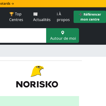
 motards →
🏆 Top
📰
ℹ️ À
➕ Référencer
Centres
Actualités
propos
mon centre
Autour de moi