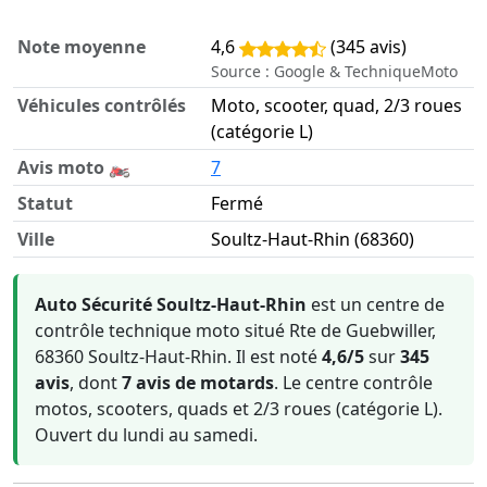
Note moyenne
4,6
(345 avis)
Source : Google & TechniqueMoto
Véhicules contrôlés
Moto, scooter, quad, 2/3 roues
(catégorie L)
Avis moto 🏍️
7
Statut
Fermé
Ville
Soultz-Haut-Rhin (68360)
Informations clés sur Auto Sécurité Soultz-Haut-Rhin
Auto Sécurité Soultz-Haut-Rhin
est un centre de
contrôle technique moto situé Rte de Guebwiller,
68360 Soultz-Haut-Rhin. Il est noté
4,6/5
sur
345
avis
, dont
7 avis de motards
. Le centre contrôle
motos, scooters, quads et 2/3 roues (catégorie L).
Ouvert du lundi au samedi.