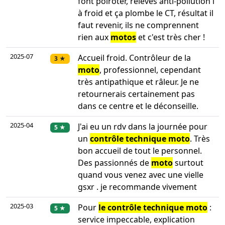
font poiroter, relevés anti-pollution l
à froid et ça plombe le CT, résultat il
faut revenir, ils ne comprennent
rien aux
motos
et c'est très cher !
2025-07
Accueil froid. Contrôleur de la
3 ★
moto
, professionnel, cependant
très antipathique et râleur. Je ne
retournerais certainement pas
dans ce centre et le déconseille.
2025-04
J'ai eu un rdv dans la journée pour
5 ★
un
contrôle technique moto
. Très
bon accueil de tout le personnel.
Des passionnés de
moto
surtout
quand vous venez avec une vielle
gsxr . je recommande vivement
2025-03
Pour
le contrôle technique moto
:
5 ★
service impeccable, explication