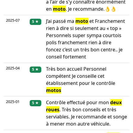
a l'air de s'y connaître énormément
en
moto
. Je recommande.👌👌
2025-07
J’ai passé ma
moto
et Franchement
5 ★
rien à dire si seulement au « top »
Personnels super sympa courtois
polis franchement rien à dire
foncez c’est un très bon centre.. je
conseil fortement
2025-04
Très bon accueil Personnel
5 ★
compétent Je conseille cet
établissement pour le contrôle
motos
2025-01
Contrôle effectué pour mon
deux
5 ★
roues
. Très bon conseils et très
serviables. Je recommande et songe
à mener mon autre véhicule.