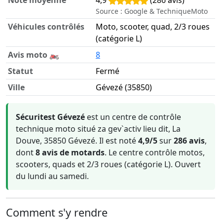
Note moyenne
4,9
(286 avis)
Source : Google & TechniqueMoto
Véhicules contrôlés
Moto, scooter, quad, 2/3 roues
(catégorie L)
Avis moto 🏍️
8
Statut
Fermé
Ville
Gévezé (35850)
Informations clés sur Sécuritest Gévezé
Sécuritest Gévezé
est un centre de contrôle
technique moto situé za gev`activ lieu dit, La
Douve, 35850 Gévezé. Il est noté
4,9/5
sur
286 avis
,
dont
8 avis de motards
. Le centre contrôle motos,
scooters, quads et 2/3 roues (catégorie L). Ouvert
du lundi au samedi.
Comment s'y rendre