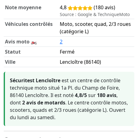
Note moyenne
4,8
(180 avis)
Source : Google & TechniqueMoto
Véhicules contrôlés
Moto, scooter, quad, 2/3 roues
(catégorie L)
Avis moto 🏍️
2
Statut
Fermé
Ville
Lencloître (86140)
Informations clés sur Sécuritest Lencloître
Sécuritest Lencloître
est un centre de contrôle
technique moto situé 1a Pl. du Champ de Foire,
86140 Lencloître. Il est noté
4,8/5
sur
180 avis
,
dont
2 avis de motards
. Le centre contrôle motos,
scooters, quads et 2/3 roues (catégorie L). Ouvert
du lundi au samedi.