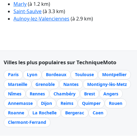
Marly
(à 1.2 km)
Saint-Saulve
(à 3.3 km)
Aulnoy-lez-Valenciennes
(à 2.9 km)
Villes les plus populaires sur TechniqueMoto
Paris
Lyon
Bordeaux
Toulouse
Montpellier
Marseille
Grenoble
Nantes
Montigny-lès-Metz
Nîmes
Rennes
Chambéry
Brest
Angers
Annemasse
Dijon
Reims
Quimper
Rouen
Roanne
La Rochelle
Bergerac
Caen
Clermont-Ferrand