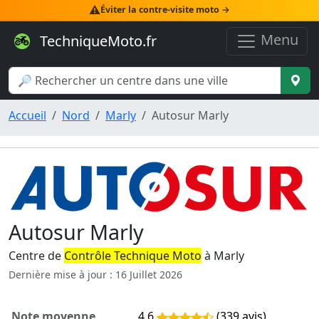
⚠️
Éviter la contre-visite moto →
Menu
TechniqueMoto.fr
Accueil
Nord
Marly
Autosur Marly
Autosur Marly
Centre de
Contrôle Technique Moto
à Marly
Dernière mise à jour : 16 Juillet 2026
Note moyenne
4,6
(339 avis)