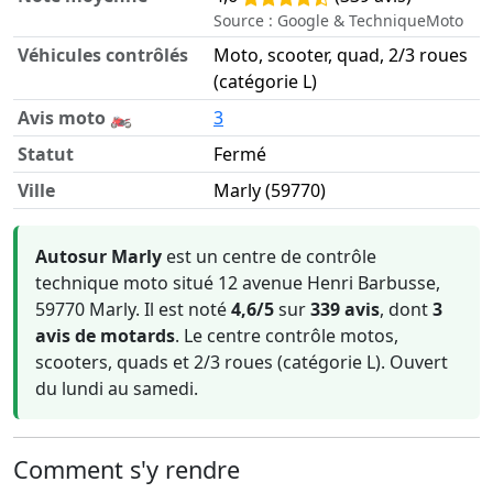
Source : Google & TechniqueMoto
Véhicules contrôlés
Moto, scooter, quad, 2/3 roues
(catégorie L)
Avis moto 🏍️
3
Statut
Fermé
Ville
Marly (59770)
Informations clés sur Autosur Marly
Autosur Marly
est un centre de contrôle
technique moto situé 12 avenue Henri Barbusse,
59770 Marly. Il est noté
4,6/5
sur
339 avis
, dont
3
avis de motards
. Le centre contrôle motos,
scooters, quads et 2/3 roues (catégorie L). Ouvert
du lundi au samedi.
Comment s'y rendre