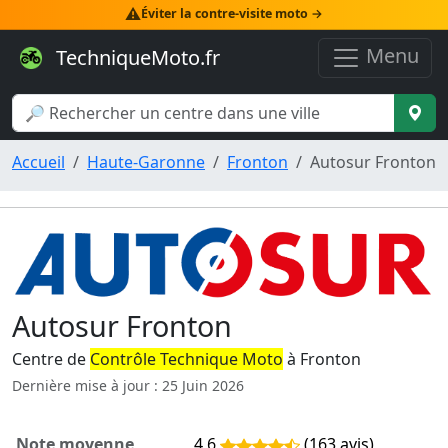
⚠️
Éviter la contre-visite moto →
Menu
TechniqueMoto.fr
Accueil
Haute-Garonne
Fronton
Autosur Fronton
Autosur Fronton
Centre de
Contrôle Technique Moto
à Fronton
Dernière mise à jour : 25 Juin 2026
Note moyenne
4,6
(163 avis)