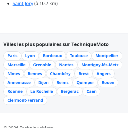
Saint-Jory
(à 10.7 km)
Villes les plus populaires sur TechniqueMoto
Paris
Lyon
Bordeaux
Toulouse
Montpellier
Marseille
Grenoble
Nantes
Montigny-lès-Metz
Nîmes
Rennes
Chambéry
Brest
Angers
Annemasse
Dijon
Reims
Quimper
Rouen
Roanne
La Rochelle
Bergerac
Caen
Clermont-Ferrand
© 2026 TechniqueMoto