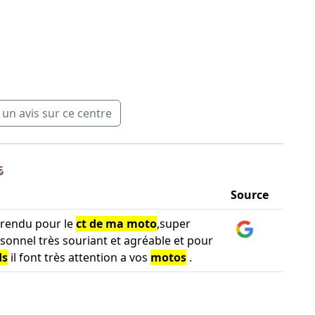
n avis sur ce centre
️
Source
s rendu pour le
ct de ma moto
,super
rsonnel très souriant et agréable et pour
ds
il font très attention a vos
motos
.