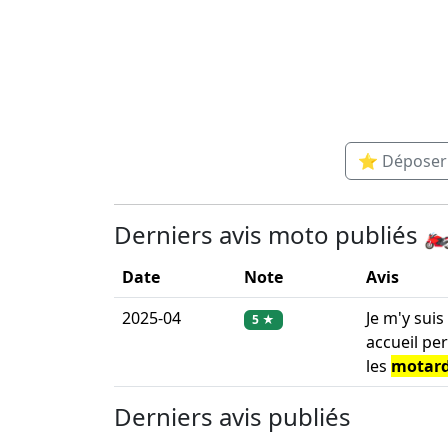
⭐ Déposer u
Derniers avis moto publiés 🏍
Date
Note
Avis
2025-04
Je m'y sui
5 ★
accueil pe
les
motar
Derniers avis publiés