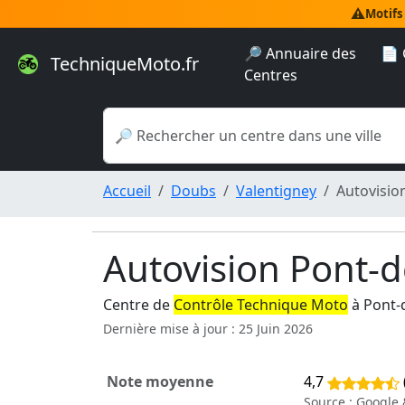
⚠️
Motifs
🔎 Annuaire des
📄 
TechniqueMoto.fr
Centres
Accueil
Doubs
Valentigney
Autovisio
Autovision Pont-
Centre de
Contrôle Technique Moto
à Pont-
Dernière mise à jour : 25 Juin 2026
Note moyenne
4,7
Source : Google