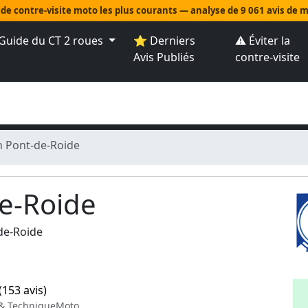
 de contre-visite moto les plus courants — analyse de 9 061 avis de
Guide du CT 2 roues
⭐ Derniers
⚠️ Éviter la
Avis Publiés
contre-visite
n Pont-de-Roide
de-Roide
de-Roide
(153 avis)
 & TechniqueMoto