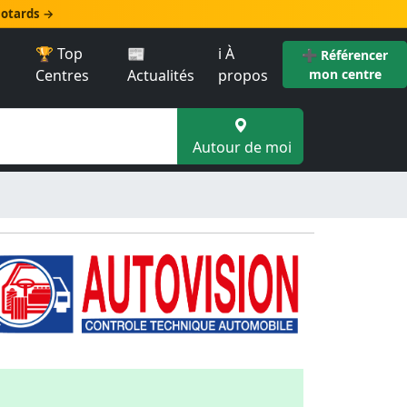
 motards →
🏆 Top
📰
ℹ️ À
➕ Référencer
Centres
Actualités
propos
mon centre
Autour de moi