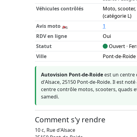
Véhicules contrôlés
Moto, scooter,
(catégorie L)
Avis moto 🏍️
1
RDV en ligne
Oui
Statut
Ouvert ⋅ Fe
Ville
Pont-de-Roide 
Informations clés sur Autovision Pont-de-Ro
Autovision Pont-de-Roide
est un centre 
d'Alsace, 25150 Pont-de-Roide. Il est noté
centre contrôle motos, scooters, quads et
samedi.
Comment s'y rendre
10 c, Rue d'Alsace