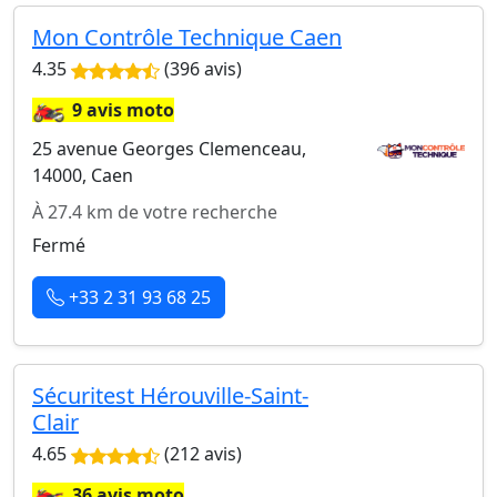
Mon Contrôle Technique Caen
4.35
(396 avis)
🏍️
9 avis moto
25 avenue Georges Clemenceau,
14000, Caen
À 27.4 km de votre recherche
Fermé
+33 2 31 93 68 25
Sécuritest Hérouville-Saint-
Clair
4.65
(212 avis)
🏍️
36 avis moto