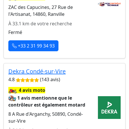
ZAC des Capucines, 27 Rue de
l'Artisanat, 14860, Ranville
À 33.1 km de votre recherche
Fermé
+33 2 31 99 34 93
Dekra Condé-sur-Vire
4.8
(143 avis)
🏍️
4 avis moto
1 avis mentionne que le
contrôleur est également motard
8 A Rue d'Arganchy, 50890, Condé-
sur-Vire