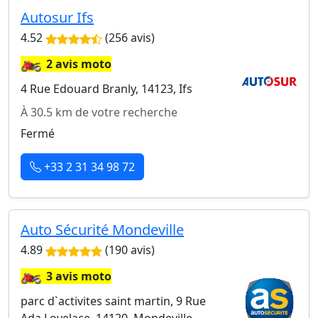
Autosur Ifs
4.52
(256 avis)
🏍️
2 avis moto
4 Rue Edouard Branly, 14123, Ifs
À 30.5 km de votre recherche
Fermé
+33 2 31 34 98 72
Auto Sécurité Mondeville
4.89
(190 avis)
🏍️
3 avis moto
parc d`activites saint martin, 9 Rue