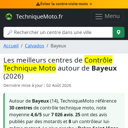
⚠️
Éviter la contre-visite moto →
Menu
TechniqueMoto.fr
Accueil
Calvados
Bayeux
Les meilleurs centres de
Contrôle
Technique Moto
autour de
Bayeux
(2026)
Dernière mise à jour : 02 Août 2026
Autour de
Bayeux
(14), TechniqueMoto référence
30 centres
de contrôle technique moto, note
moyenne
4,6/5
sur
7 026 avis
.
25
ont des avis
publiés par des motards et
8
un contrôleur lui-