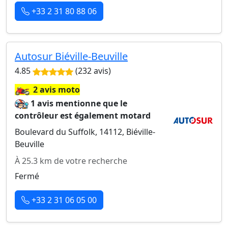
+33 2 31 80 88 06
Autosur Biéville-Beuville
4.85
(232 avis)
🏍️
2 avis moto
1 avis mentionne que le
contrôleur est également motard
Boulevard du Suffolk, 14112, Biéville-
Beuville
À 25.3 km de votre recherche
Fermé
+33 2 31 06 05 00