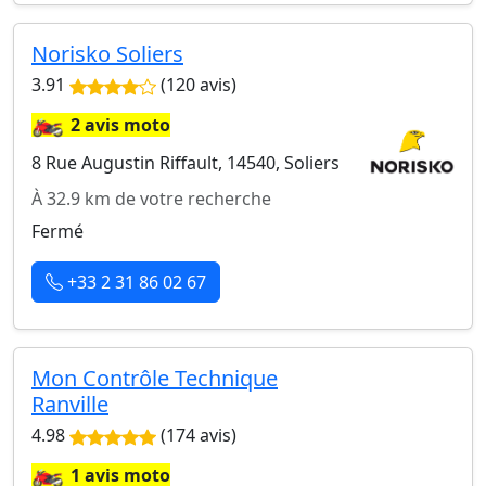
Norisko Soliers
3.91
(120 avis)
🏍️
2 avis moto
8 Rue Augustin Riffault, 14540, Soliers
À 32.9 km de votre recherche
Fermé
+33 2 31 86 02 67
Mon Contrôle Technique
Ranville
4.98
(174 avis)
🏍️
1 avis moto