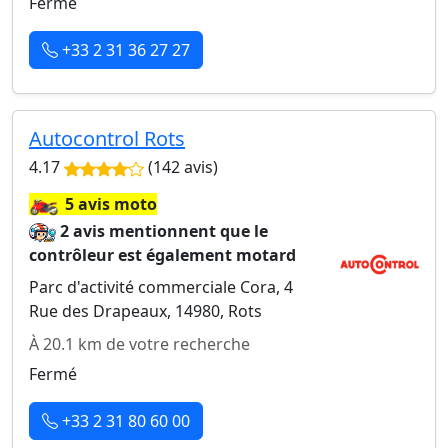
Fermé
+33 2 31 36 27 27
Autocontrol Rots
4.17
(142 avis)
🏍️
5 avis moto
2 avis mentionnent que le
contrôleur est également motard
Parc d'activité commerciale Cora, 4
Rue des Drapeaux, 14980, Rots
À 20.1 km de votre recherche
Fermé
+33 2 31 80 60 00