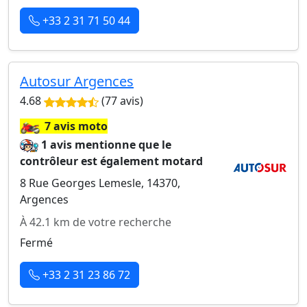
+33 2 31 71 50 44
Autosur Argences
4.68
(77 avis)
🏍️
7 avis moto
1 avis mentionne que le
contrôleur est également motard
8 Rue Georges Lemesle, 14370,
Argences
À 42.1 km de votre recherche
Fermé
+33 2 31 23 86 72