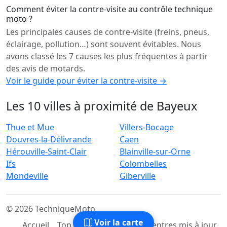
Comment éviter la contre-visite au contrôle technique
moto ?
Les principales causes de contre-visite (freins, pneus,
éclairage, pollution…) sont souvent évitables. Nous
avons classé les 7 causes les plus fréquentes à partir
des avis de motards.
Voir le guide pour éviter la contre-visite →
Les 10 villes à proximité de Bayeux
Thue et Mue
Villers-Bocage
Douvres-la-Délivrande
Caen
Hérouville-Saint-Clair
Blainville-sur-Orne
Ifs
Colombelles
Mondeville
Giberville
© 2026 TechniqueMoto
Voir la carte
Accueil
Top Centres
Derniers Centres mis à jour