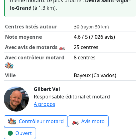
même motard. Le plus proche :
Dekra Saint-Vigor-
le-Grand
(à 1.3 km).
Centres listés autour
30
(rayon 50 km)
Note moyenne
4,6 / 5 (7 026 avis)
Avec avis de motards 🏍️
25 centres
Avec contrôleur motard
8 centres
Ville
Bayeux (Calvados)
Contrôle technique moto autour de Bayeux en chiffres
Gilbert Val
Responsable éditorial et motard
A propos
🏍️
Contrôleur motard
Avis moto
Ouvert