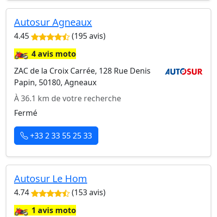
Autosur Agneaux
4.45
(195 avis)
🏍️
4 avis moto
ZAC de la Croix Carrée, 128 Rue Denis
Papin, 50180, Agneaux
À 36.1 km de votre recherche
Fermé
+33 2 33 55 25 33
Autosur Le Hom
4.74
(153 avis)
🏍️
1 avis moto