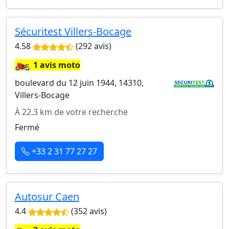
Sécuritest Villers-Bocage
4.58
(292 avis)
🏍️
1 avis moto
boulevard du 12 juin 1944, 14310,
Villers-Bocage
À 22.3 km de votre recherche
Fermé
+33 2 31 77 27 27
Autosur Caen
4.4
(352 avis)
🏍️