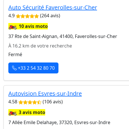
Auto Sécurité Faverolles-sur-Cher
4.9
(264 avis)
🏍️
10 avis moto
37 Rte de Saint-Aignan, 41400, Faverolles-sur-Cher
À 16.2 km de votre recherche
Fermé
+33 2 54 32 80 70
Autovision Esvres-sur-Indre
4.58
(106 avis)
🏍️
3 avis moto
7 Allée Emile Delahaye, 37320, Esvres-sur-Indre