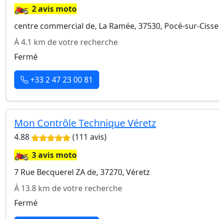
🏍️
2 avis moto
centre commercial de, La Ramée, 37530, Pocé-sur-Cisse
À 4.1 km de votre recherche
Fermé
+33 2 47 23 00 81
Mon Contrôle Technique Véretz
4.88
(111 avis)
🏍️
3 avis moto
7 Rue Becquerel ZA de, 37270, Véretz
À 13.8 km de votre recherche
Fermé