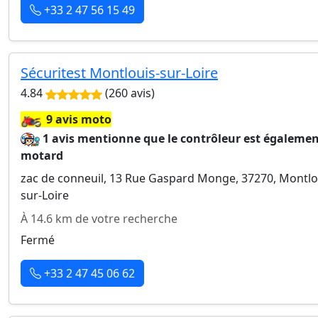
+33 2 47 56 15 49
Sécuritest Montlouis-sur-Loire
4.84
(260 avis)
🏍️
9 avis moto
1 avis mentionne que le contrôleur est égaleme
motard
zac de conneuil, 13 Rue Gaspard Monge, 37270, Montlo
sur-Loire
À 14.6 km de votre recherche
Fermé
+33 2 47 45 06 62