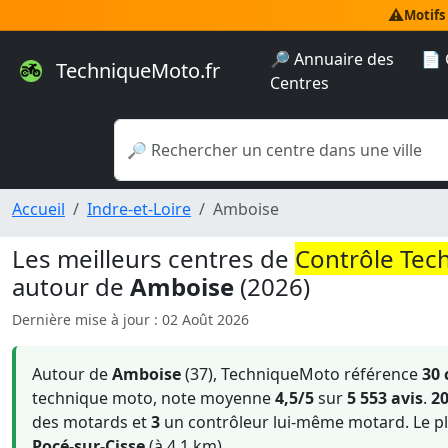
⚠️
Motifs
🔎 Annuaire des
📄 
TechniqueMoto.fr
Centres
Accueil
Indre-et-Loire
Amboise
Les meilleurs centres de
Contrôle Tec
autour de
Amboise
(2026)
Dernière mise à jour : 02 Août 2026
Autour de
Amboise
(37), TechniqueMoto référence
30 
technique moto, note moyenne
4,5/5
sur
5 553 avis
.
2
des motards et
3
un contrôleur lui-même motard. Le pl
Pocé-sur-Cisse
(à 4.1 km).