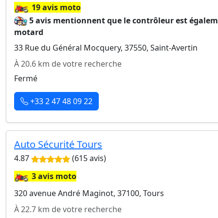
🏍️
19 avis moto
5 avis mentionnent que le contrôleur est égale
motard
33 Rue du Général Mocquery, 37550, Saint-Avertin
À 20.6 km de votre recherche
Fermé
+33 2 47 48 09 22
Auto Sécurité Tours
4.87
(615 avis)
🏍️
3 avis moto
320 avenue André Maginot, 37100, Tours
À 22.7 km de votre recherche