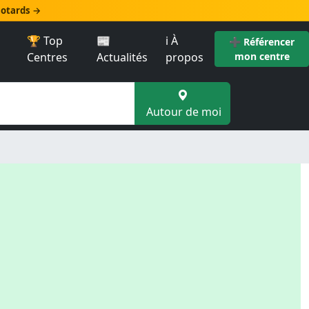
 motards →
🏆 Top
📰
ℹ️ À
➕ Référencer
Centres
Actualités
propos
mon centre
Autour de moi