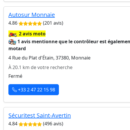
Autosur Monnaie
4.86
(201 avis)
🏍️
2 avis moto
1 avis mentionne que le contrôleur est égaleme
motard
4 Rue du Plat d'Étain, 37380, Monnaie
À 20.1 km de votre recherche
Fermé
+33 2 47 22 15 98
Sécuritest Saint-Avertin
4.84
(496 avis)