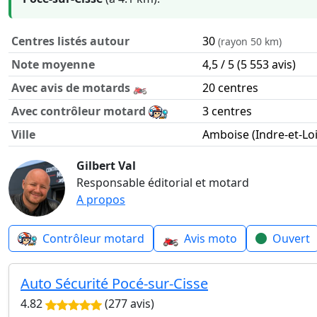
Centres listés autour
30
(rayon 50 km)
Note moyenne
4,5 / 5 (5 553 avis)
Avec avis de motards 🏍️
20 centres
Avec contrôleur motard
3 centres
Ville
Amboise (Indre-et-Loi
Contrôle technique moto autour de Amboise en chiffres
Gilbert Val
Responsable éditorial et motard
A propos
🏍️
Contrôleur motard
Avis moto
Ouvert
Auto Sécurité Pocé-sur-Cisse
4.82
(277 avis)