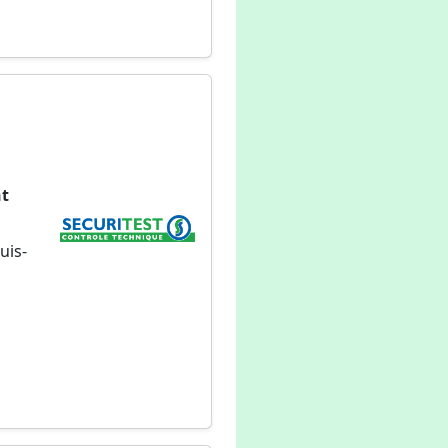
nt
uis-