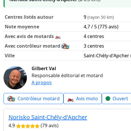
Centres listés autour
9
(rayon 50 km)
Note moyenne
4,7 / 5 (775 avis)
Avec avis de motards 🏍️
4 centres
Avec contrôleur motard
3 centres
Ville
Saint-Chély-d'Apcher 
Contrôle technique moto autour de Saint-Chély-d'Apcher e
Gilbert Val
Responsable éditorial et motard
A propos
🏍️
Contrôleur motard
Avis moto
Ouvert
Norisko Saint-Chély-d'Apcher
4.9
(79 avis)