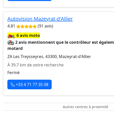
Autovision Mazeyrat-d'Allier
4.81
(91 avis)
🏍️
6 avis moto
2 avis mentionnent que le contrôleur est égale
motard
ZA Les Treysseyres, 43300, Mazeyrat-d'Allier
À 39.7 km de votre recherche
Fermé
+33 4 71 77 35 08
Autres centres à proximité