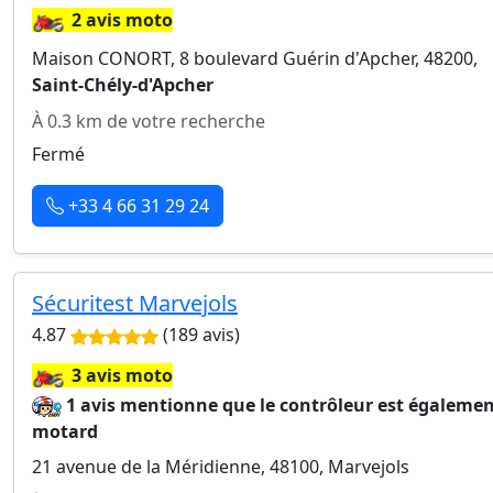
🏍️
2 avis moto
Maison CONORT, 8 boulevard Guérin d'Apcher, 48200,
Saint-Chély-d'Apcher
À 0.3 km de votre recherche
Fermé
+33 4 66 31 29 24
Sécuritest Marvejols
4.87
(189 avis)
🏍️
3 avis moto
1 avis mentionne que le contrôleur est égaleme
motard
21 avenue de la Méridienne, 48100, Marvejols