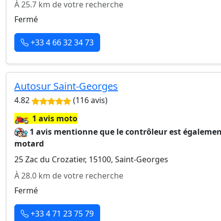
À 25.7 km de votre recherche
Fermé
+33 4 66 32 34 73
Autosur Saint-Georges
4.82
(116 avis)
🏍️
1 avis moto
1 avis mentionne que le contrôleur est égaleme
motard
25 Zac du Crozatier, 15100, Saint-Georges
À 28.0 km de votre recherche
Fermé
+33 4 71 23 75 79