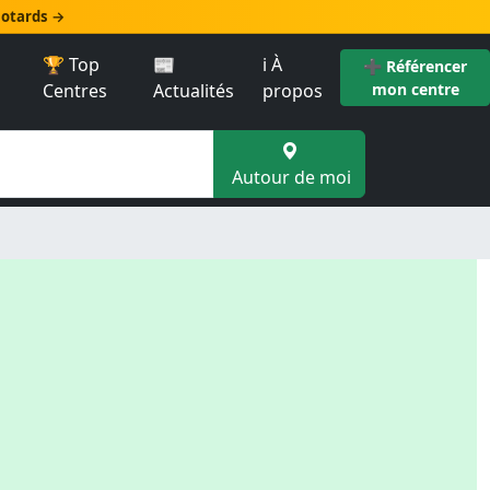
 motards →
🏆 Top
📰
ℹ️ À
➕ Référencer
Centres
Actualités
propos
mon centre
Autour de moi