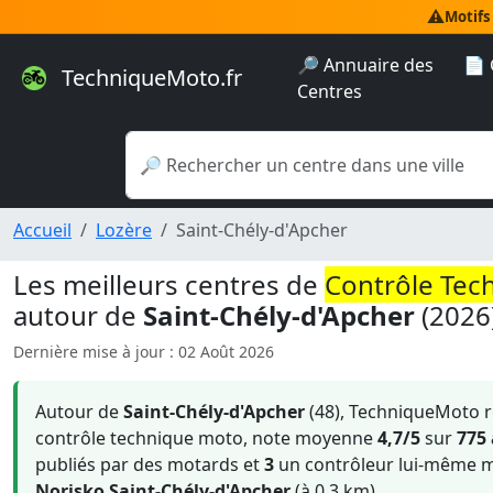
⚠️
Motifs
🔎 Annuaire des
📄 
TechniqueMoto.fr
Centres
Accueil
Lozère
Saint-Chély-d'Apcher
Les meilleurs centres de
Contrôle Tec
autour de
Saint-Chély-d'Apcher
(2026
Dernière mise à jour : 02 Août 2026
Autour de
Saint-Chély-d'Apcher
(48), TechniqueMoto 
contrôle technique moto, note moyenne
4,7/5
sur
775 
publiés par des motards et
3
un contrôleur lui-même mo
Norisko Saint-Chély-d'Apcher
(à 0.3 km).