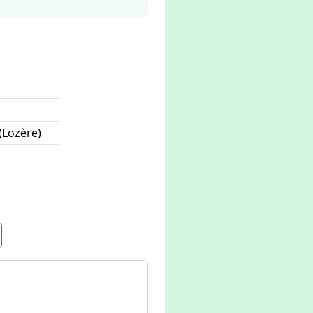
(Lozère)
n chiffres