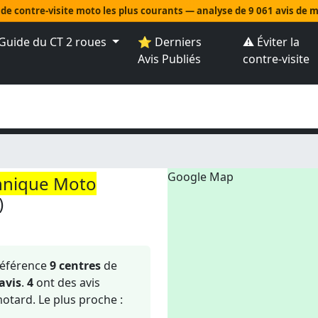
 de contre-visite moto les plus courants — analyse de 9 061 avis de
Guide du CT 2 roues
⭐ Derniers
⚠️ Éviter la
Avis Publiés
contre-visite
Google Map
hnique Moto
)
référence
9 centres
de
avis
.
4
ont des avis
tard. Le plus proche :