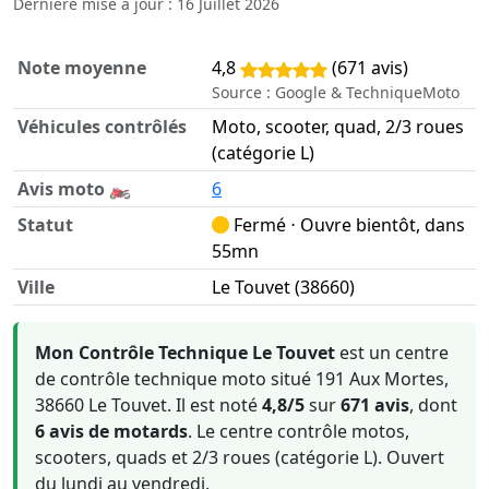
Dernière mise à jour : 16 Juillet 2026
Note moyenne
4,8
(671 avis)
Source : Google & TechniqueMoto
Véhicules contrôlés
Moto, scooter, quad, 2/3 roues
(catégorie L)
Avis moto 🏍️
6
Statut
Fermé ⋅ Ouvre bientôt, dans
55mn
Ville
Le Touvet (38660)
Informations clés sur Mon Contrôle Technique Le Touvet
Mon Contrôle Technique Le Touvet
est un centre
de contrôle technique moto situé 191 Aux Mortes,
38660 Le Touvet. Il est noté
4,8/5
sur
671 avis
, dont
6 avis de motards
. Le centre contrôle motos,
scooters, quads et 2/3 roues (catégorie L). Ouvert
du lundi au vendredi.