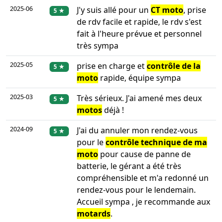
2025-06
J'y suis allé pour un
CT moto
, prise
5 ★
de rdv facile et rapide, le rdv s'est
fait à l'heure prévue et personnel
très sympa
2025-05
prise en charge et
contrôle de la
5 ★
moto
rapide, équipe sympa
2025-03
Très sérieux. J'ai amené mes deux
5 ★
motos
déjà !
2024-09
J'ai du annuler mon rendez-vous
5 ★
pour le
contrôle technique de ma
moto
pour cause de panne de
batterie, le gérant a été très
compréhensible et m'a redonné un
rendez-vous pour le lendemain.
Accueil sympa , je recommande aux
motards
.