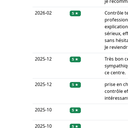
je recom
2026-02
Contrôle te
5 ★
profession
explication
sérieux, e
sans hésita
Je reviendr
2025-12
Très bon ce
5 ★
sympathiq
ce centre.
2025-12
prise en c
5 ★
contrôle ef
intéressan
2025-10
5 ★
2025-10
5 ★