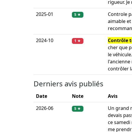
rigueur. J
2025-01
Controle 
5 ★
aimable et 
recomman
2024-10
Contrôle 
1 ★
cher que p
le véhicule
l'ancienne
contrôler l
Derniers avis publiés
Date
Note
Avis
2026-06
Un grand m
5 ★
devais pas
ce samedi m
me prendre