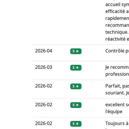
accueil sy
efficacité 
rapidement
recommand
technique.
réactivité 
2026-04
Contrôle p
5 ★
2026-03
Je recomma
5 ★
professionn
2026-02
Parfait, p
5 ★
souriant. 
2026-02
excellent s
5 ★
l'équipe
2026-02
Toujours à
5 ★