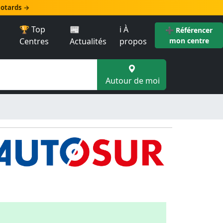
 motards →
🏆 Top
📰
ℹ️ À
➕ Référencer
Centres
Actualités
propos
mon centre
Autour de moi