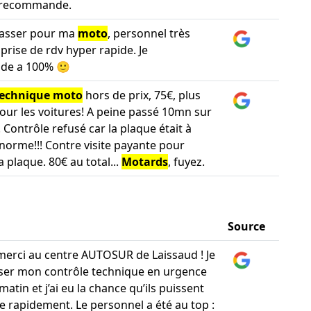
e recommande.
passer pour ma
moto
, personnel très
prise de rdv hyper rapide. Je
de a 100% 🙂
technique moto
hors de prix, 75€, plus
our les voitures! A peine passé 10mn sur
. Contrôle refusé car la plaque était à
 norme!!! Contre visite payante pour
a plaque. 80€ au total...
Motards
, fuyez.
Source
erci au centre AUTOSUR de Laissaud ! Je
ser mon contrôle technique en urgence
atin et j’ai eu la chance qu’ils puissent
 rapidement. Le personnel a été au top :