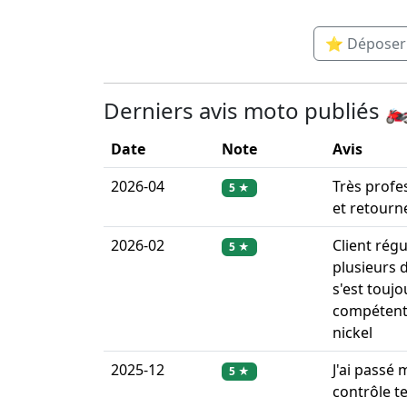
⭐ Déposer u
Derniers avis moto publiés 🏍
Date
Note
Avis
2026-04
Très profe
5 ★
et retourn
2026-02
Client régu
5 ★
plusieurs 
s'est toujo
compétente 
nickel
2025-12
J'ai passé
5 ★
contrôle te