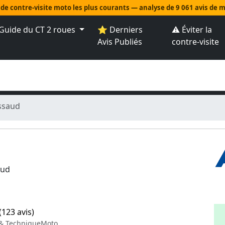
 de contre-visite moto les plus courants — analyse de 9 061 avis de
Guide du CT 2 roues
⭐ Derniers
⚠️ Éviter la
Avis Publiés
contre-visite
ssaud
aud
(123 avis)
 & TechniqueMoto