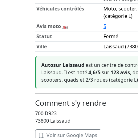
Véhicules contrôlés
Moto, scooter,
(catégorie L)
Avis moto 🏍️
5
Statut
Fermé
Ville
Laissaud (7380
Informations clés sur Autosur Laissaud
Autosur Laissaud
est un centre de contr
Laissaud. Il est noté
4,6/5
sur
123 avis
, d
scooters, quads et 2/3 roues (catégorie L
Comment s'y rendre
700 D923
73800 Laissaud
Voir sur Google Maps