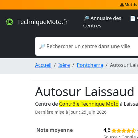
⚠️
Motifs
🔎 Annuaire des
📄 
TechniqueMoto.fr
Centres
Accueil
Isère
Pontcharra
Autosur Lai
Autosur Laissaud
Centre de
Contrôle Technique Moto
à Laiss
Dernière mise à jour : 25 Juin 2026
Note moyenne
4,6
Source : Google