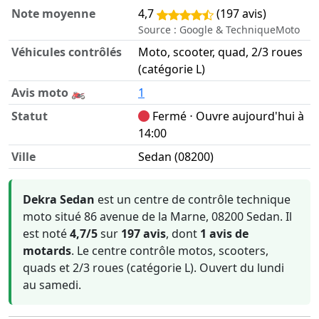
Note moyenne
4,7
(197 avis)
Source : Google & TechniqueMoto
Véhicules contrôlés
Moto, scooter, quad, 2/3 roues
(catégorie L)
Avis moto 🏍️
1
Statut
Fermé ⋅ Ouvre aujourd'hui à
14:00
Ville
Sedan (08200)
Informations clés sur Dekra Sedan
Dekra Sedan
est un centre de contrôle technique
moto situé 86 avenue de la Marne, 08200 Sedan. Il
est noté
4,7/5
sur
197 avis
, dont
1 avis de
motards
. Le centre contrôle motos, scooters,
quads et 2/3 roues (catégorie L). Ouvert du lundi
au samedi.