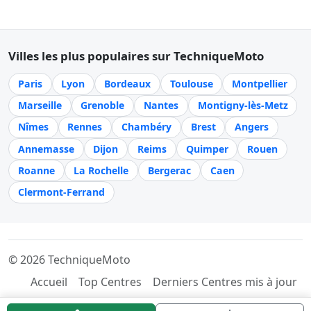
Villes les plus populaires sur TechniqueMoto
Paris
Lyon
Bordeaux
Toulouse
Montpellier
Marseille
Grenoble
Nantes
Montigny-lès-Metz
Nîmes
Rennes
Chambéry
Brest
Angers
Annemasse
Dijon
Reims
Quimper
Rouen
Roanne
La Rochelle
Bergerac
Caen
Clermont-Ferrand
© 2026 TechniqueMoto
Accueil
Top Centres
Derniers Centres mis à jour
Référencer mon centre
Mentions légales
Contact