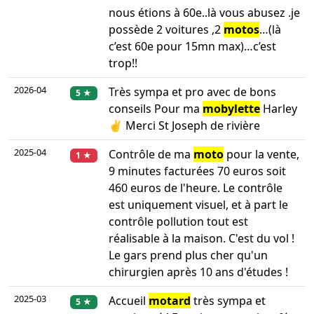
nous étions à 60e..là vous abusez .je
possède 2 voitures ,2
motos
…(là
c’est 60e pour 15mn max)…c’est
trop!!
2026-04
Très sympa et pro avec de bons
5 ★
conseils Pour ma
mobylette
Harley
✌️ Merci St Joseph de rivière
2025-04
Contrôle de ma
moto
pour la vente,
1 ★
9 minutes facturées 70 euros soit
460 euros de l'heure. Le contrôle
est uniquement visuel, et à part le
contrôle pollution tout est
réalisable à la maison. C'est du vol !
Le gars prend plus cher qu'un
chirurgien après 10 ans d'études !
2025-03
Accueil
motard
très sympa et
5 ★