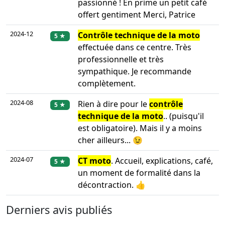
passionné ! En prime un petit café
offert gentiment Merci, Patrice
2024-12
Contrôle technique de la moto
5 ★
effectuée dans ce centre. Très
professionnelle et très
sympathique. Je recommande
complètement.
2024-08
Rien à dire pour le
contrôle
5 ★
technique de la moto
.. (puisqu'il
est obligatoire). Mais il y a moins
cher ailleurs... 😉
2024-07
CT moto
. Accueil, explications, café,
5 ★
un moment de formalité dans la
décontraction. 👍
Derniers avis publiés