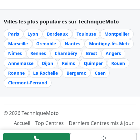
Villes les plus populaires sur TechniqueMoto
Paris
Lyon
Bordeaux
Toulouse
Montpellier
Marseille
Grenoble
Nantes
Montigny-lès-Metz
Nîmes
Rennes
Chambéry
Brest
Angers
Annemasse
Dijon
Reims
Quimper
Rouen
Roanne
La Rochelle
Bergerac
Caen
Clermont-Ferrand
© 2026 TechniqueMoto
Accueil
Top Centres
Derniers Centres mis à jour
Référencer mon centre
Mentions légales
Contact