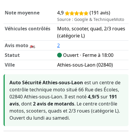
Note moyenne
4,9
(191 avis)
Source : Google & TechniqueMoto
Véhicules contrôlés
Moto, scooter, quad, 2/3 roues
(catégorie L)
Avis moto 🏍️
2
Statut
Ouvert ⋅ Ferme à 18:00
Ville
Athies-sous-Laon (02840)
Informations clés sur Auto Sécurité Athies-sous-Laon
Auto Sécurité Athies-sous-Laon
est un centre de
contrôle technique moto situé 66 Rue des Écoles,
02840 Athies-sous-Laon. Il est noté
4,9/5
sur
191
avis
, dont
2 avis de motards
. Le centre contrôle
motos, scooters, quads et 2/3 roues (catégorie L).
Ouvert du lundi au samedi.