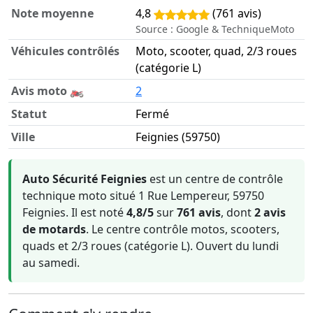
Note moyenne
4,8
(761 avis)
Source : Google & TechniqueMoto
Véhicules contrôlés
Moto, scooter, quad, 2/3 roues
(catégorie L)
Avis moto 🏍️
2
Statut
Fermé
Ville
Feignies (59750)
Informations clés sur Auto Sécurité Feignies
Auto Sécurité Feignies
est un centre de contrôle
technique moto situé 1 Rue Lempereur, 59750
Feignies. Il est noté
4,8/5
sur
761 avis
, dont
2 avis
de motards
. Le centre contrôle motos, scooters,
quads et 2/3 roues (catégorie L). Ouvert du lundi
au samedi.