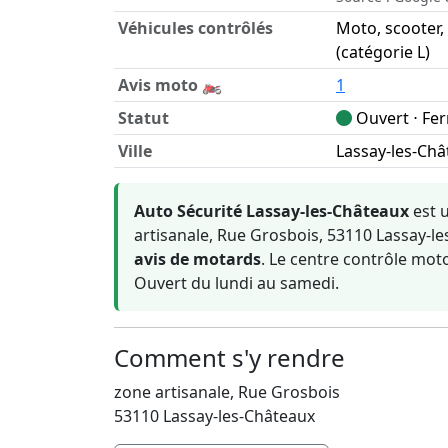
Véhicules contrôlés
Moto, scooter,
(catégorie L)
Avis moto 🏍️
1
Statut
Ouvert ⋅ Fe
Ville
Lassay-les-Châ
Informations clés sur Auto Sécurité Lassay-
Auto Sécurité Lassay-les-Châteaux
est 
artisanale, Rue Grosbois, 53110 Lassay-le
avis de motards
. Le centre contrôle moto
Ouvert du lundi au samedi.
Comment s'y rendre
zone artisanale, Rue Grosbois
53110 Lassay-les-Châteaux