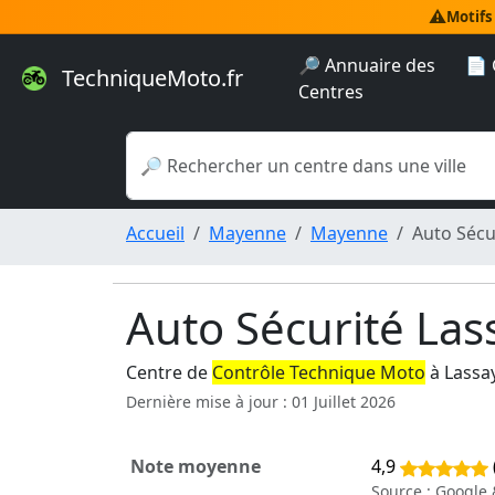
⚠️
Motifs
🔎 Annuaire des
📄 
TechniqueMoto.fr
Centres
Accueil
Mayenne
Mayenne
Auto Sécu
Auto Sécurité Las
Centre de
Contrôle Technique Moto
à Lassa
Dernière mise à jour : 01 Juillet 2026
Note moyenne
4,9
Source : Google