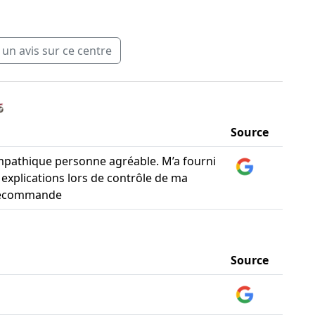
n avis sur ce centre
️
Source
mpathique personne agréable. M’a fourni
explications lors de contrôle de ma
 recommande
Source