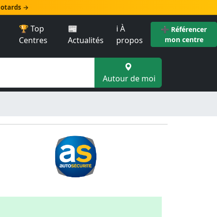
 motards →
🏆 Top
📰
ℹ️ À
➕ Référencer
Centres
Actualités
propos
mon centre
Autour de moi