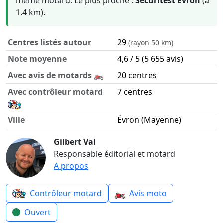
même motard. Le plus proche :
Sécuritest Évron
(à
1.4 km).
Centres listés autour
29
(rayon 50 km)
Note moyenne
4,6 / 5 (5 655 avis)
Avec avis de motards 🏍️
20 centres
Avec contrôleur motard
7 centres
Ville
Évron (Mayenne)
Contrôle technique moto autour de Évron en chiffres
Gilbert Val
Responsable éditorial et motard
A propos
🏍️
Contrôleur motard
Avis moto
Ouvert