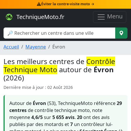
⚠️
Éviter la contre-visite moto →
Menu
TechniqueMoto.fr
Accueil
Mayenne
Évron
Les meilleurs centres de
Contrôle
Technique Moto
autour de
Évron
(2026)
Dernière mise à jour : 02 Août 2026
Autour de
Évron
(53), TechniqueMoto référence
29
centres
de contrôle technique moto, note
moyenne
4,6/5
sur
5 655 avis
.
20
ont des avis
publiés par des motards et
7
un contrôleur lui-