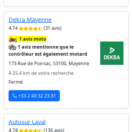
Dekra Mayenne
4.74
(31 avis)
🏍️
1 avis moto
1 avis mentionne que le
contrôleur est également motard
173 Rue de Poirsac, 53100, Mayenne
À 25.4 km de votre recherche
Fermé
+33 2 43 32 23 31
Autosur Laval
4.74
(135 avis)