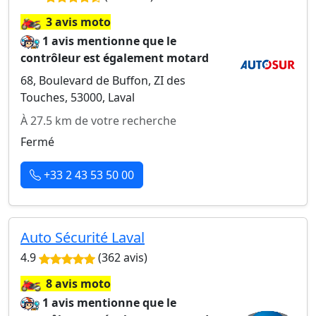
🏍️
3 avis moto
1 avis mentionne que le
contrôleur est également motard
68, Boulevard de Buffon, ZI des
Touches, 53000, Laval
À 27.5 km de votre recherche
Fermé
+33 2 43 53 50 00
Auto Sécurité Laval
4.9
(362 avis)
🏍️
8 avis moto
1 avis mentionne que le