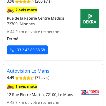
3.98
(200 avis)
🏍️
2 avis moto
Rue de la Raterie Centre Medicis,
72700, Allonnes
À 44.9 km de votre recherche
Fermé
+33 2 43 80 88 58
Autovision Le Mans
4.49
(77 avis)
🏍️
1 avis moto
12 Rue Pierre Martin, 72100, Le Mans
À 45.8 km de votre recherche