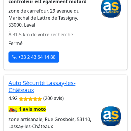
contrôleur est également motard
zone de carrefour, 29 avenue du
Maréchal de Lattre de Tassigny,
53000, Laval
À 31.5 km de votre recherche
Fermé
+33 2 43 64 14 88
Auto Sécurité Lassay-les-
Châteaux
4.92
(200 avis)
🏍️
1 avis moto
zone artisanale, Rue Grosbois, 53110,
Lassay-les-Châteaux