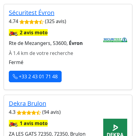
Sécuritest Évron
4.74
(325 avis)
🏍️
2 avis moto
Rte de Mezangers, 53600,
Évron
À 1.4 km de votre recherche
Fermé
+33 2 43 01 71 48
Dekra Brulon
4.3
(94 avis)
🏍️
1 avis moto
ZA LES GATS 72350, 72350, Brulon