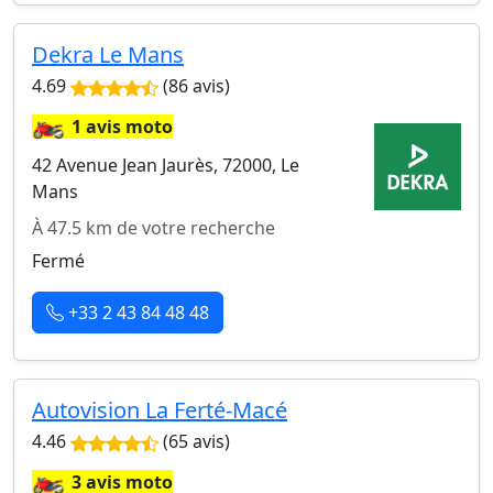
Dekra Le Mans
4.69
(86 avis)
🏍️
1 avis moto
42 Avenue Jean Jaurès, 72000, Le
Mans
À 47.5 km de votre recherche
Fermé
+33 2 43 84 48 48
Autovision La Ferté-Macé
4.46
(65 avis)
🏍️
3 avis moto