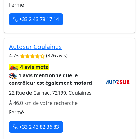
Fermé
+33 2 43 78 17 14
Autosur Coulaines
4.73
(326 avis)
🏍️
4 avis moto
1 avis mentionne que le
contrôleur est également motard
22 Rue de Carnac, 72190, Coulaines
À 46.0 km de votre recherche
Fermé
+33 2 43 82 36 83