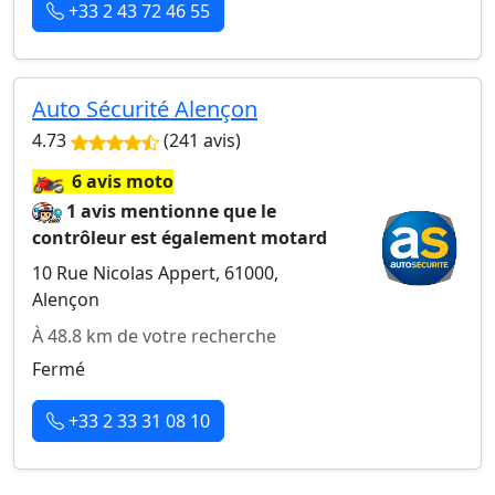
+33 2 43 72 46 55
Auto Sécurité Alençon
4.73
(241 avis)
🏍️
6 avis moto
1 avis mentionne que le
contrôleur est également motard
10 Rue Nicolas Appert, 61000,
Alençon
À 48.8 km de votre recherche
Fermé
+33 2 33 31 08 10