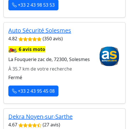
+33 2 43 98 53 53
Auto Sécurité Solesmes
4.82
(350 avis)
🏍️
6 avis moto
La Fouquerie zac de, 72300, Solesmes
À 35.7 km de votre recherche
Fermé
+33 2 43 95 45 08
Dekra Noyen-sur-Sarthe
4.67
(27 avis)