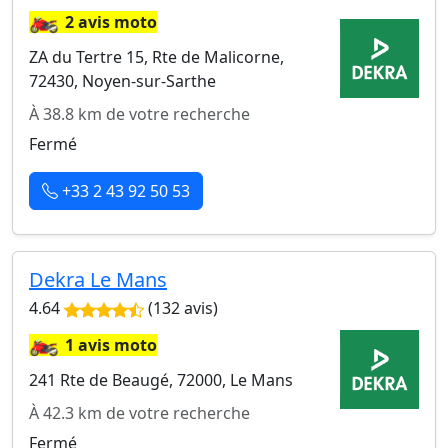
🏍️
2 avis moto
ZA du Tertre 15, Rte de Malicorne,
72430, Noyen-sur-Sarthe
À 38.8 km de votre recherche
Fermé
+33 2 43 92 50 53
Dekra Le Mans
4.64
(132 avis)
🏍️
1 avis moto
241 Rte de Beaugé, 72000, Le Mans
À 42.3 km de votre recherche
Fermé