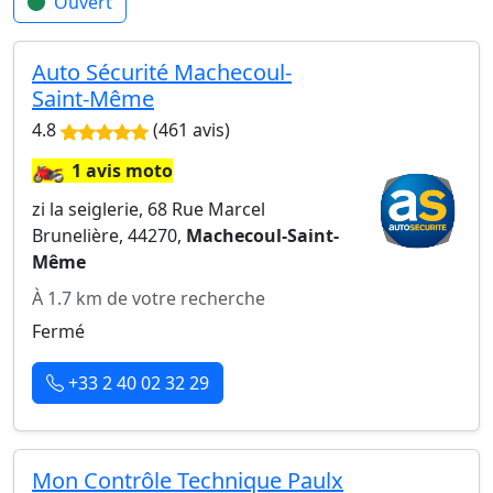
Ouvert
Auto Sécurité Machecoul-
Saint-Même
4.8
(461 avis)
🏍️
1 avis moto
zi la seiglerie, 68 Rue Marcel
Brunelière, 44270,
Machecoul-Saint-
Même
À 1.7 km de votre recherche
Fermé
+33 2 40 02 32 29
Mon Contrôle Technique Paulx