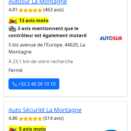
Autosur La Montagne
4.81
(463 avis)
🏍️
13 avis moto
3 avis mentionnent que le
contrôleur est également motard
5 bis avenue de l'Europe, 44620, La
Montagne
À 23.1 km de votre recherche
Fermé
+33 2 40 26 10 10
Auto Sécurité La Montagne
4.86
(514 avis)
🏍️
5 avis moto