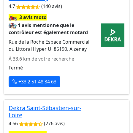
4.7
(140 avis)
🏍️
3 avis moto
1 avis mentionne que le
contrôleur est également motard
Rue de la Roche Espace Commercial
du Littoral Hyper U, 85190, Aizenay
À 33.6 km de votre recherche
Fermé
+33 2 51 48 34 63
Dekra Saint-Sébastien-sur-
Loire
4.66
(276 avis)