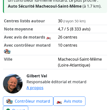
un contrôleur lui-même motard. Le plus proche :
Auto Sécurité Machecoul-Saint-Même
(à 1.7 km).
Centres listés autour
30
(rayon 50 km)
Note moyenne
4,7 / 5 (8 333 avis)
Avec avis de motards 🏍️
26 centres
Avec contrôleur motard
10 centres
Ville
Machecoul-Saint-Même
(Loire-Atlantique)
Contrôle technique moto autour de Machecoul-Saint-Mêm
Gilbert Val
Responsable éditorial et motard
A propos
🏍️
Contrôleur motard
Avis moto