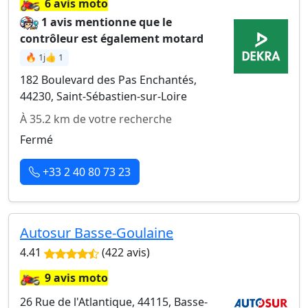
🏍️
6 avis moto
1 avis mentionne que le
contrôleur est également motard
🔥 1j
👍 1
182 Boulevard des Pas Enchantés,
44230, Saint-Sébastien-sur-Loire
À 35.2 km de votre recherche
Fermé
+33 2 40 80 73 23
Autosur Basse-Goulaine
4.41
(422 avis)
🏍️
9 avis moto
26 Rue de l'Atlantique, 44115, Basse-