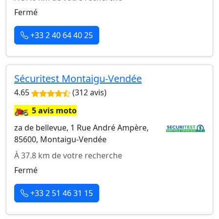
Fermé
+33 2 40 64 40 25
Sécuritest Montaigu-Vendée
4.65
(312 avis)
🏍️
5 avis moto
za de bellevue, 1 Rue André Ampère,
85600, Montaigu-Vendée
À 37.8 km de votre recherche
Fermé
+33 2 51 46 31 15