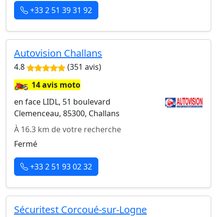
+33 2 51 39 31 92
Autovision Challans
4.8
(351 avis)
🏍️
14 avis moto
en face LIDL, 51 boulevard
Clemenceau, 85300, Challans
À 16.3 km de votre recherche
Fermé
+33 2 51 93 02 32
Sécuritest Corcoué-sur-Logne