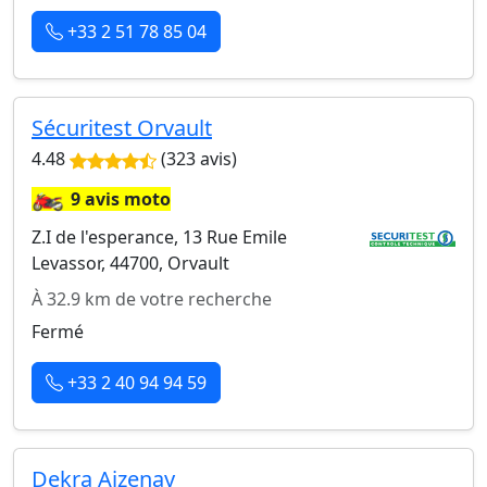
+33 2 51 78 85 04
Sécuritest Orvault
4.48
(323 avis)
🏍️
9 avis moto
Z.I de l'esperance, 13 Rue Emile
Levassor, 44700, Orvault
À 32.9 km de votre recherche
Fermé
+33 2 40 94 94 59
Dekra Aizenay