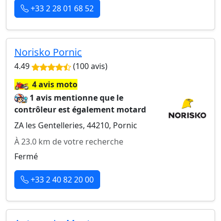
+33 2 28 01 68 52
Norisko Pornic
4.49
(100 avis)
🏍️
4 avis moto
1 avis mentionne que le
contrôleur est également motard
ZA les Gentelleries, 44210, Pornic
À 23.0 km de votre recherche
Fermé
+33 2 40 82 20 00