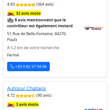
4.93
(364 avis)
🏍️
32 avis moto
8 avis mentionnent que le
contrôleur est également motard
51 Rue de Belle-Fontaine, 44270,
Paulx
À 5.2 km de votre recherche
Fermé
+33 9 82 57 94 66
Autosur Challans
4.72
(90 avis)
🏍️
3 avis moto