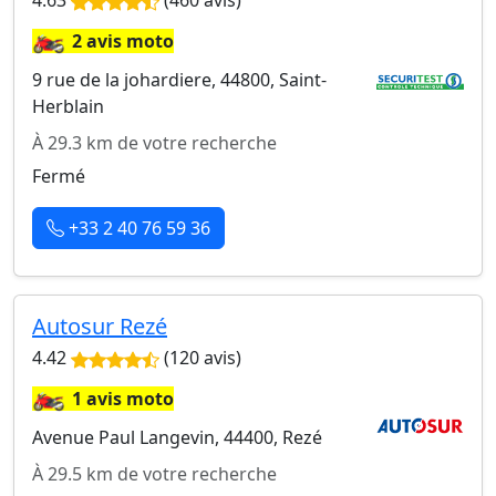
4.63
(460 avis)
🏍️
2 avis moto
9 rue de la johardiere, 44800, Saint-
Herblain
À 29.3 km de votre recherche
Fermé
+33 2 40 76 59 36
Autosur Rezé
4.42
(120 avis)
🏍️
1 avis moto
Avenue Paul Langevin, 44400, Rezé
À 29.5 km de votre recherche