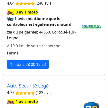
4.84
(240 avis)
🏍️
3 avis moto
1 avis mentionne que le
contrôleur est également motard
zia du pe garnier, 44650, Corcoué-sur-
Logne
À 19.0 km de votre recherche
Fermé
+33 2 28 00 15 53
Auto Sécurité Legé
4.77
(183 avis)
🏍️
1 avis moto