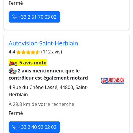
Fermé
+33 2 51 70 03 02
Autovision Saint-Herblain
4.4
(112 avis)
🏍️
5 avis moto
2 avis mentionnent que le
contrôleur est également motard
4 Rue du Chêne Lassé, 44800, Saint-
Herblain
À 29.8 km de votre recherche
Fermé
+33 2 40 92 02 02