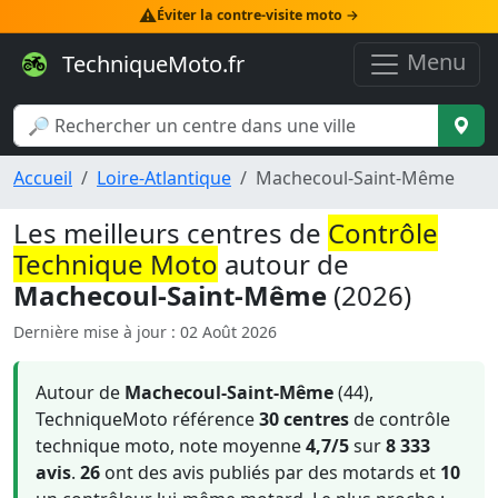
⚠️
Éviter la contre-visite moto →
Menu
TechniqueMoto.fr
Accueil
Loire-Atlantique
Machecoul-Saint-Même
Les meilleurs centres de
Contrôle
Technique Moto
autour de
Machecoul-Saint-Même
(2026)
Dernière mise à jour : 02 Août 2026
Autour de
Machecoul-Saint-Même
(44),
TechniqueMoto référence
30 centres
de contrôle
technique moto, note moyenne
4,7/5
sur
8 333
avis
.
26
ont des avis publiés par des motards et
10