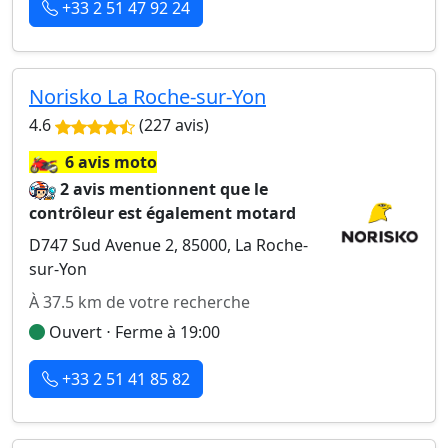
+33 2 51 47 92 24
Norisko La Roche-sur-Yon
4.6
(227 avis)
🏍️
6 avis moto
2 avis mentionnent que le
contrôleur est également motard
D747 Sud Avenue 2, 85000, La Roche-
sur-Yon
À 37.5 km de votre recherche
Ouvert ⋅ Ferme à 19:00
+33 2 51 41 85 82