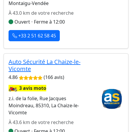
Montaigu-Vendée
À 43.0 km de votre recherche
Ouvert ⋅ Ferme à 12:00
+33 2 51 62 58 45
Auto Sécurité La Chaize-le-
Vicomte
4.86
(166 avis)
🏍️
3 avis moto
z.i. de la folie, Rue Jacques
Moindreau, 85310, La Chaize-le-
Vicomte
À 43.6 km de votre recherche
Ouvert ⋅ Ferme à 12:00