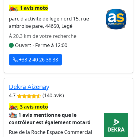
🏍️
1 avis moto
parc d activite de lege nord 15, rue
ambroise pare, 44650, Legé
À 20.3 km de votre recherche
Ouvert ⋅ Ferme à 12:00
+33 2 40 26 38 38
Dekra Aizenay
4.7
(140 avis)
🏍️
3 avis moto
1 avis mentionne que le
contrôleur est également motard
Rue de la Roche Espace Commercial