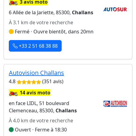
🏍️
3 avis moto
6 Allée de la Jariette, 85300,
Challans
À 3.1 km de votre recherche
Fermé ⋅ Ouvre bientôt, dans 20mn
+33 2 51 68 38 88
Autovision Challans
4.8
(351 avis)
🏍️
14 avis moto
en face LIDL, 51 boulevard
Clemenceau, 85300,
Challans
À 4.0 km de votre recherche
Ouvert ⋅ Ferme à 18:30