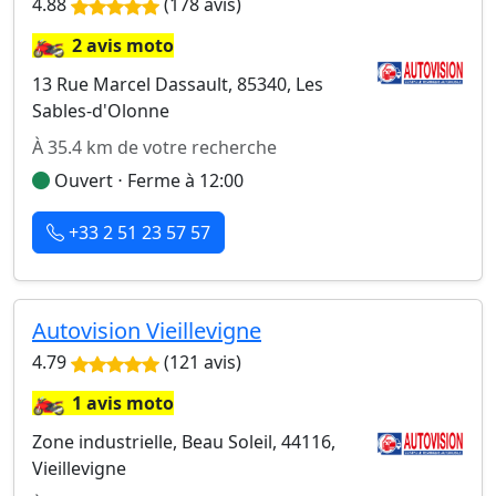
4.88
(178 avis)
🏍️
2 avis moto
13 Rue Marcel Dassault, 85340, Les
Sables-d'Olonne
À 35.4 km de votre recherche
Ouvert ⋅ Ferme à 12:00
+33 2 51 23 57 57
Autovision Vieillevigne
4.79
(121 avis)
🏍️
1 avis moto
Zone industrielle, Beau Soleil, 44116,
Vieillevigne