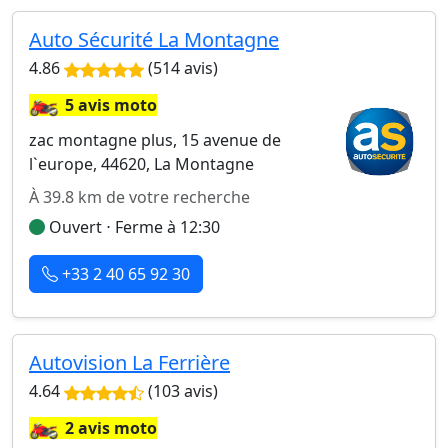
Auto Sécurité La Montagne
4.86
(514 avis)
🏍️
5 avis moto
zac montagne plus, 15 avenue de
l`europe, 44620, La Montagne
À 39.8 km de votre recherche
Ouvert ⋅ Ferme à 12:30
+33 2 40 65 92 30
Autovision La Ferrière
4.64
(103 avis)
🏍️
2 avis moto