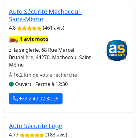
Auto Sécurité Machecoul-
Saint-Même
4.8
(461 avis)
🏍️
1 avis moto
zi la seiglerie, 68 Rue Marcel
Brunelière, 44270, Machecoul-Saint-
Même
À 16.2 km de votre recherche
Ouvert ⋅ Ferme à 12:30
+33 2 40 02 32 29
Auto Sécurité Legé
4.77
(183 avis)