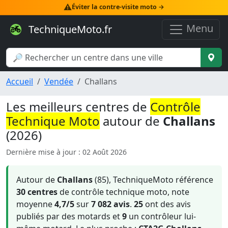
⚠️
Éviter la contre-visite moto →
Menu
TechniqueMoto.fr
Accueil
Vendée
Challans
Les meilleurs centres de
Contrôle
Technique Moto
autour de
Challans
(2026)
Dernière mise à jour : 02 Août 2026
Autour de
Challans
(85), TechniqueMoto référence
30 centres
de contrôle technique moto, note
moyenne
4,7/5
sur
7 082 avis
.
25
ont des avis
publiés par des motards et
9
un contrôleur lui-