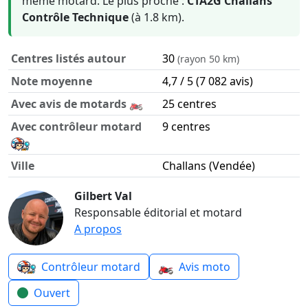
même motard. Le plus proche :
CTA2G Challans
Contrôle Technique
(à 1.8 km).
Centres listés autour
30
(rayon 50 km)
Note moyenne
4,7 / 5 (7 082 avis)
Avec avis de motards 🏍️
25 centres
Avec contrôleur motard
9 centres
Ville
Challans (Vendée)
Contrôle technique moto autour de Challans en chiffres
Gilbert Val
Responsable éditorial et motard
A propos
🏍️
Contrôleur motard
Avis moto
Ouvert