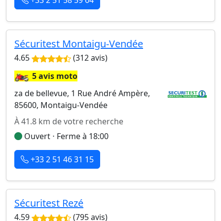
+33 2 51 58 59 64
Sécuritest Montaigu-Vendée
4.65
(312 avis)
🏍️
5 avis moto
za de bellevue, 1 Rue André Ampère,
85600, Montaigu-Vendée
À 41.8 km de votre recherche
Ouvert ⋅ Ferme à 18:00
+33 2 51 46 31 15
Sécuritest Rezé
4.59
(795 avis)