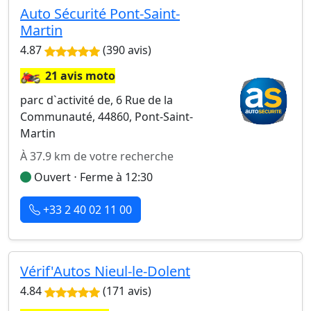
Auto Sécurité Pont-Saint-
Martin
4.87
(390 avis)
🏍️
21 avis moto
parc d`activité de, 6 Rue de la
Communauté, 44860, Pont-Saint-
Martin
À 37.9 km de votre recherche
Ouvert ⋅ Ferme à 12:30
+33 2 40 02 11 00
Vérif'Autos Nieul-le-Dolent
4.84
(171 avis)