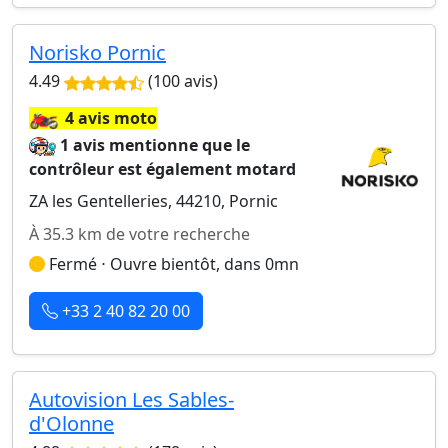
Norisko Pornic
4.49
(100 avis)
🏍️
4 avis moto
1 avis mentionne que le
contrôleur est également motard
ZA les Gentelleries, 44210, Pornic
À 35.3 km de votre recherche
Fermé ⋅ Ouvre bientôt, dans 0mn
+33 2 40 82 20 00
Autovision Les Sables-
d'Olonne