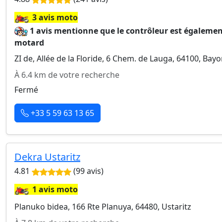
🏍️
3 avis moto
1 avis mentionne que le contrôleur est égaleme
motard
ZI de, Allée de la Floride, 6 Chem. de Lauga, 64100, Bay
À 6.4 km de votre recherche
Fermé
+33 5 59 63 13 65
Dekra Ustaritz
4.81
(99 avis)
🏍️
1 avis moto
Planuko bidea, 166 Rte Planuya, 64480, Ustaritz