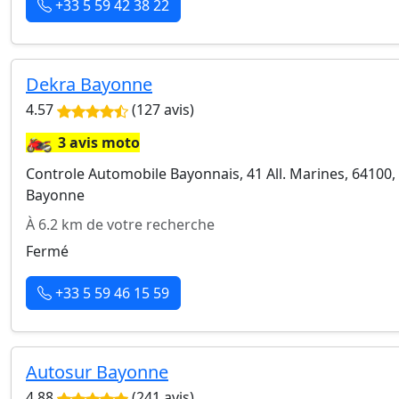
+33 5 59 42 38 22
Dekra Bayonne
4.57
(127 avis)
🏍️
3 avis moto
Controle Automobile Bayonnais, 41 All. Marines, 64100,
Bayonne
À 6.2 km de votre recherche
Fermé
+33 5 59 46 15 59
Autosur Bayonne
4.88
(241 avis)