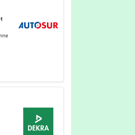
nt
onne