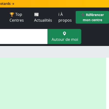
 motards →
🏆 Top
📰
ℹ️ À
➕ Référencer
Centres
Actualités
propos
mon centre
Autour de moi