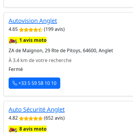
Autovision Anglet
4.65
(199 avis)
🏍️
1 avis moto
ZA de Maignon, 29 Rte de Pitoys, 64600, Anglet
À 3.4 km de votre recherche
Fermé
+33 5 59 58 10 10
Auto Sécurité Anglet
4.82
(652 avis)
🏍️
8 avis moto