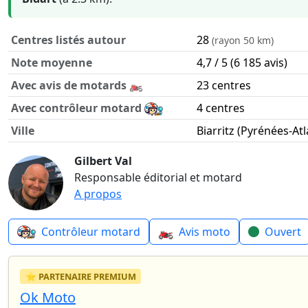
Centres listés autour
28
(rayon 50 km)
Note moyenne
4,7 / 5 (6 185 avis)
Avec avis de motards 🏍️
23 centres
Avec contrôleur motard
4 centres
Ville
Biarritz (Pyrénées-At
Contrôle technique moto autour de Biarritz en chiffres
Gilbert Val
Responsable éditorial et motard
A propos
🏍️
Contrôleur motard
Avis moto
Ouvert
⭐ PARTENAIRE PREMIUM
Ok Moto