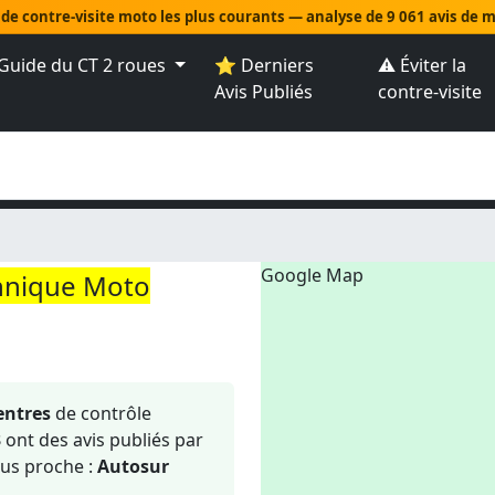
 de contre-visite moto les plus courants — analyse de 9 061 avis de
Guide du CT 2 roues
⭐ Derniers
⚠️ Éviter la
Avis Publiés
contre-visite
Google Map
hnique Moto
entres
de contrôle
3
ont des avis publiés par
us proche :
Autosur