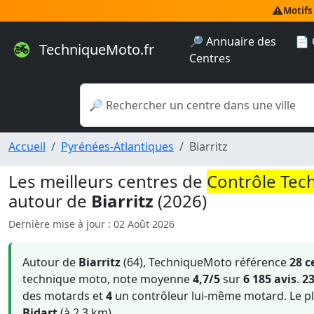
⚠️
Motifs
🔎 Annuaire des
📄 
TechniqueMoto.fr
Centres
Accueil
Pyrénées-Atlantiques
Biarritz
Les meilleurs centres de
Contrôle Tec
autour de
Biarritz
(2026)
Dernière mise à jour : 02 Août 2026
Autour de
Biarritz
(64), TechniqueMoto référence
28 c
technique moto, note moyenne
4,7/5
sur
6 185 avis
.
2
des motards et
4
un contrôleur lui-même motard. Le pl
Bidart
(à 2.3 km).