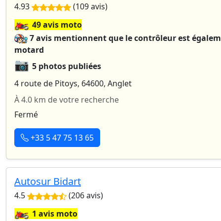
4.93
(109 avis)
🏍️
49 avis moto
7 avis mentionnent que le contrôleur est égale
motard
📷
5 photos publiées
4 route de Pitoys, 64600, Anglet
À 4.0 km de votre recherche
Fermé
+33 5 47 75 13 65
Autosur Bidart
4.5
(206 avis)
🏍️
1 avis moto