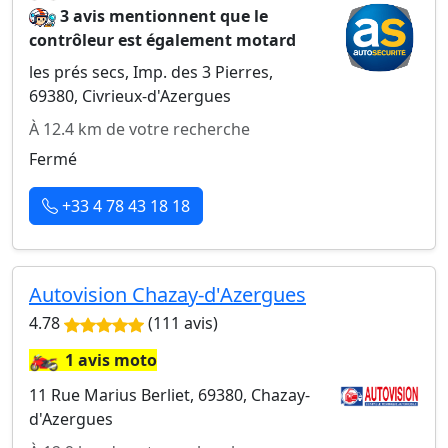
3 avis mentionnent que le
contrôleur est également motard
les prés secs, Imp. des 3 Pierres,
69380, Civrieux-d'Azergues
À 12.4 km de votre recherche
Fermé
+33 4 78 43 18 18
Autovision Chazay-d'Azergues
4.78
(111 avis)
🏍️
1 avis moto
11 Rue Marius Berliet, 69380, Chazay-
d'Azergues