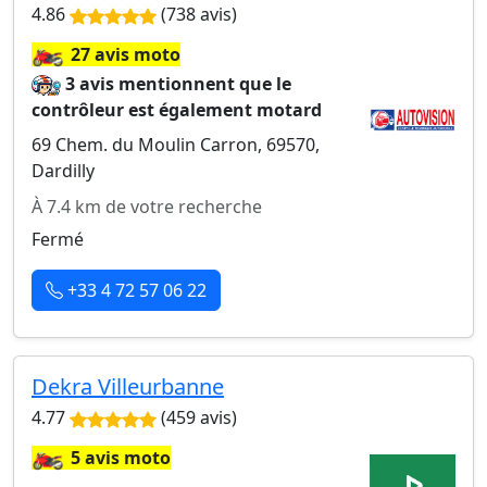
4.86
(738 avis)
🏍️
27 avis moto
3 avis mentionnent que le
contrôleur est également motard
69 Chem. du Moulin Carron, 69570,
Dardilly
À 7.4 km de votre recherche
Fermé
+33 4 72 57 06 22
Dekra Villeurbanne
4.77
(459 avis)
🏍️
5 avis moto