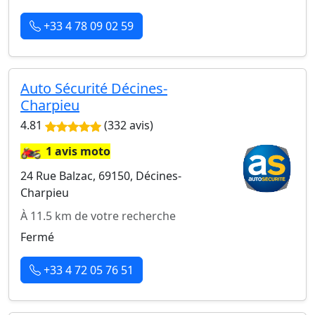
+33 4 78 09 02 59
Auto Sécurité Décines-
Charpieu
4.81
(332 avis)
🏍️
1 avis moto
24 Rue Balzac, 69150, Décines-
Charpieu
À 11.5 km de votre recherche
Fermé
+33 4 72 05 76 51