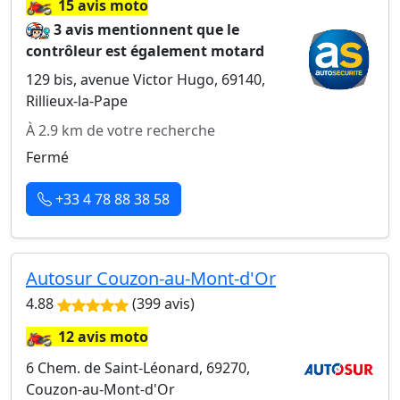
🏍️
15 avis moto
3 avis mentionnent que le
contrôleur est également motard
129 bis, avenue Victor Hugo, 69140,
Rillieux-la-Pape
À 2.9 km de votre recherche
Fermé
+33 4 78 88 38 58
Autosur Couzon-au-Mont-d'Or
4.88
(399 avis)
🏍️
12 avis moto
6 Chem. de Saint-Léonard, 69270,
Couzon-au-Mont-d'Or