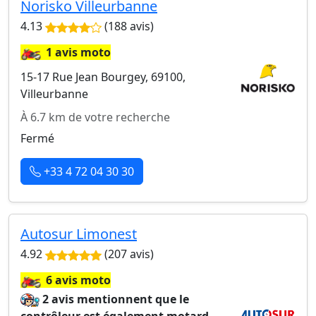
Norisko Villeurbanne
4.13
(188 avis)
🏍️
1 avis moto
15-17 Rue Jean Bourgey, 69100,
Villeurbanne
À 6.7 km de votre recherche
Fermé
+33 4 72 04 30 30
Autosur Limonest
4.92
(207 avis)
🏍️
6 avis moto
2 avis mentionnent que le