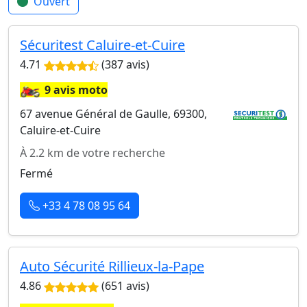
Ouvert
Sécuritest Caluire-et-Cuire
4.71
(387 avis)
🏍️
9 avis moto
67 avenue Général de Gaulle, 69300,
Caluire-et-Cuire
À 2.2 km de votre recherche
Fermé
+33 4 78 08 95 64
Auto Sécurité Rillieux-la-Pape
4.86
(651 avis)