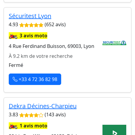
Sécuritest Lyon
4.93
(652 avis)
🏍️
3 avis moto
4 Rue Ferdinand Buisson, 69003, Lyon
À 9.2 km de votre recherche
Fermé
+33 4 72 36 82 98
Dekra Décines-Charpieu
3.83
(143 avis)
🏍️
1 avis moto