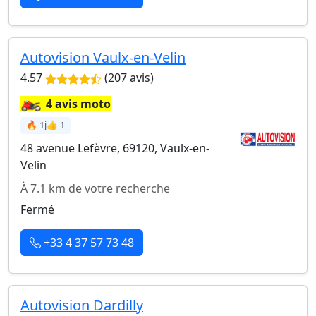
Autovision Vaulx-en-Velin
4.57
(207 avis)
🏍️
4 avis moto
🔥 1j
👍 1
48 avenue Lefèvre, 69120, Vaulx-en-
Velin
À 7.1 km de votre recherche
Fermé
+33 4 37 57 73 48
Autovision Dardilly