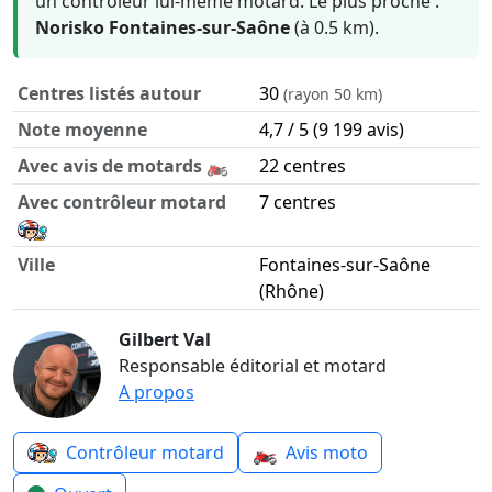
un contrôleur lui-même motard. Le plus proche :
Norisko Fontaines-sur-Saône
(à 0.5 km).
Centres listés autour
30
(rayon 50 km)
Note moyenne
4,7 / 5 (9 199 avis)
Avec avis de motards 🏍️
22 centres
Avec contrôleur motard
7 centres
Ville
Fontaines-sur-Saône
(Rhône)
Contrôle technique moto autour de Fontaines-sur-Saône e
Gilbert Val
Responsable éditorial et motard
A propos
🏍️
Contrôleur motard
Avis moto