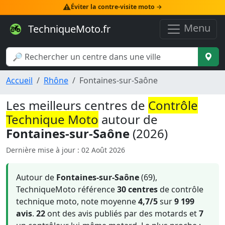
⚠️
Éviter la contre-visite moto →
Menu
TechniqueMoto.fr
Accueil
Rhône
Fontaines-sur-Saône
Les meilleurs centres de
Contrôle
Technique Moto
autour de
Fontaines-sur-Saône
(2026)
Dernière mise à jour : 02 Août 2026
Autour de
Fontaines-sur-Saône
(69),
TechniqueMoto référence
30 centres
de contrôle
technique moto, note moyenne
4,7/5
sur
9 199
avis
.
22
ont des avis publiés par des motards et
7