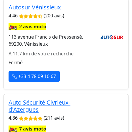
Autosur Vénissieux
4.46
(200 avis)
🏍️
2 avis moto
113 avenue Francis de Pressensé,
69200, Vénissieux
À 11.7 km de votre recherche
Fermé
+33 4 78 09 10 67
Auto Sécurité Civrieux-
d'Azergues
4.86
(211 avis)
🏍️
7 avis moto