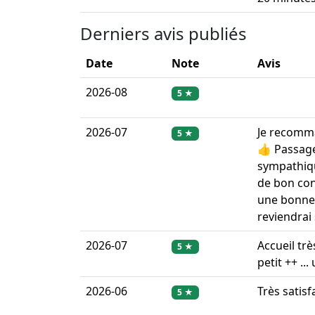
Derniers avis publiés
Date
Note
Avis
2026-08
5 ★
2026-07
Je recomma
5 ★
👍 Passage
sympathiqu
de bon con
une bonne 
reviendrai 
2026-07
Accueil tr
5 ★
petit ++ ..
2026-06
Très satisf
5 ★