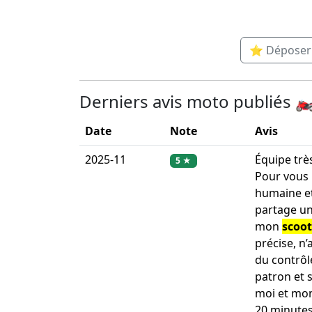
⭐ Déposer u
Derniers avis moto publiés 🏍
Date
Note
Avis
2025-11
Équipe très
5 ★
Pour vous 
humaine et
partage un
mon
scoot
précise, n’
du contrôle
patron et 
moi et mo
20 minutes