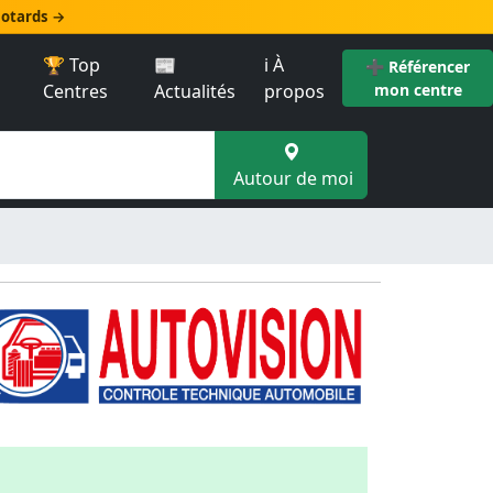
 motards →
🏆 Top
📰
ℹ️ À
➕ Référencer
Centres
Actualités
propos
mon centre
Autour de moi