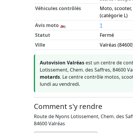
Véhicules contrôlés
Moto, scooter,
(catégorie L)
Avis moto 🏍️
1
Statut
Fermé
Ville
Valréas (84600
Informations clés sur Autovision Valréas
Autovision Valréas
est un centre de con
Lotissement, Chem. des Saffres, 84600 Val
motards
. Le centre contrôle motos, scoo
lundi au vendredi.
Comment s'y rendre
Route de Nyons Lotissement, Chem. des Saf
84600 Valréas