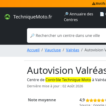
⚠️
Motifs
🔎 Annuaire des
📄 
TechniqueMoto.fr
Centres
Accueil
Vaucluse
Valréas
Autovision 
Autovision Valréa
Centre de
Contrôle Technique Moto
à Valré
Dernière mise à jour : 02 Août 2026
Note moyenne
4,9
Source : Google