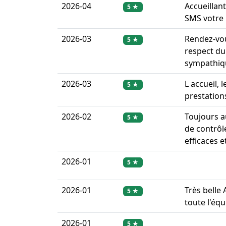
2026-04
Accueillan
5 ★
SMS votre 
2026-03
Rendez-vou
5 ★
respect du
sympathique
2026-03
L accueil, 
5 ★
prestation
2026-02
Toujours au
5 ★
de contrôl
efficaces 
2026-01
5 ★
2026-01
Très belle
5 ★
toute l'équ
2026-01
5 ★