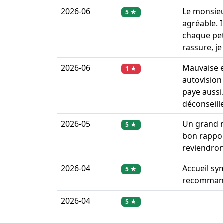
2026-06
Le monsieur
5 ★
agréable. 
chaque peti
rassure, 
2026-06
Mauvaise e
1 ★
autovision 
paye aussi.
déconseill
2026-05
Un grand me
5 ★
bon rappor
reviendrons
2026-04
Accueil sy
5 ★
recommande
2026-04
5 ★