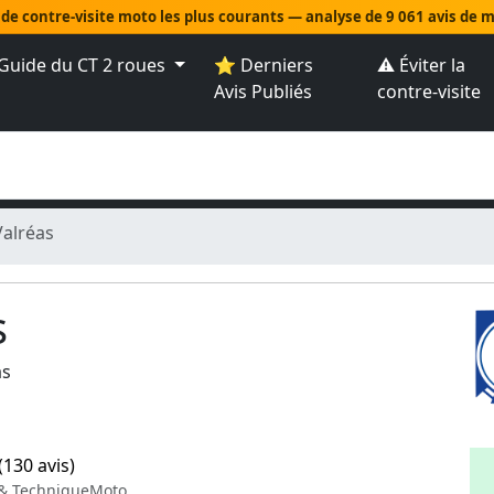
 de contre-visite moto les plus courants — analyse de 9 061 avis de
Guide du CT 2 roues
⭐ Derniers
⚠️ Éviter la
Avis Publiés
contre-visite
Valréas
s
as
(130 avis)
 & TechniqueMoto