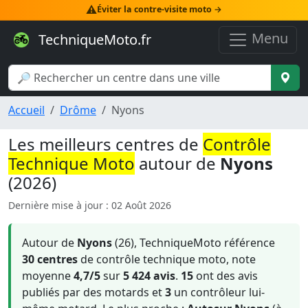
⚠️
Éviter la contre-visite moto →
Menu
TechniqueMoto.fr
Accueil
Drôme
Nyons
Les meilleurs centres de
Contrôle
Technique Moto
autour de
Nyons
(2026)
Dernière mise à jour : 02 Août 2026
Autour de
Nyons
(26), TechniqueMoto référence
30 centres
de contrôle technique moto, note
moyenne
4,7/5
sur
5 424 avis
.
15
ont des avis
publiés par des motards et
3
un contrôleur lui-