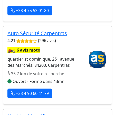
+33 4 75 53 01 80
Auto Sécurité Carpentras
4.21
(296 avis)
🏍️
6 avis moto
quartier st dominique, 261 avenue
des Marchés, 84200, Carpentras
À 35.7 km de votre recherche
Ouvert ⋅ Ferme dans 43mn
+33 4 90 60 41 79