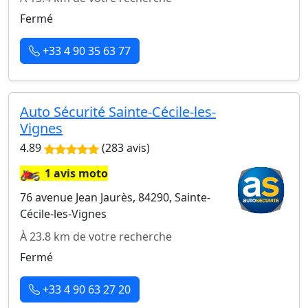
Fermé
+33 4 90 35 63 77
Auto Sécurité Sainte-Cécile-les-
Vignes
4.89
(283 avis)
🏍️
1 avis moto
76 avenue Jean Jaurès, 84290, Sainte-
Cécile-les-Vignes
À 23.8 km de votre recherche
Fermé
+33 4 90 63 27 20