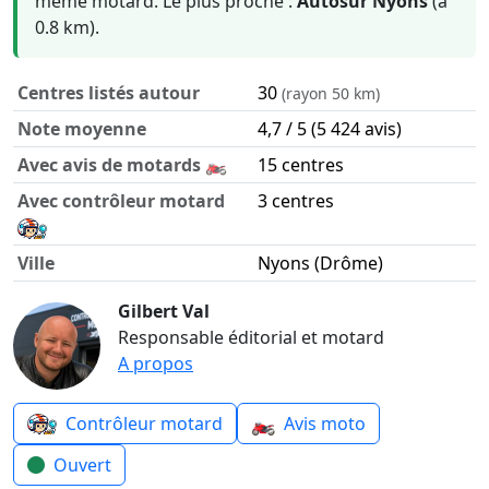
même motard. Le plus proche :
Autosur Nyons
(à
0.8 km).
Centres listés autour
30
(rayon 50 km)
Note moyenne
4,7 / 5 (5 424 avis)
Avec avis de motards 🏍️
15 centres
Avec contrôleur motard
3 centres
Ville
Nyons (Drôme)
Contrôle technique moto autour de Nyons en chiffres
Gilbert Val
Responsable éditorial et motard
A propos
🏍️
Contrôleur motard
Avis moto
Ouvert