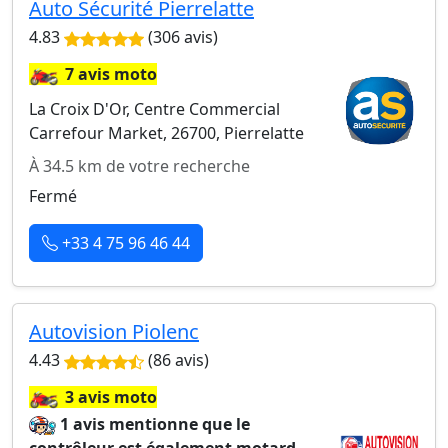
Auto Sécurité Pierrelatte
4.83
(306 avis)
🏍️
7 avis moto
La Croix D'Or, Centre Commercial
Carrefour Market, 26700, Pierrelatte
À 34.5 km de votre recherche
Fermé
+33 4 75 96 46 44
Autovision Piolenc
4.43
(86 avis)
🏍️
3 avis moto
1 avis mentionne que le
contrôleur est également motard