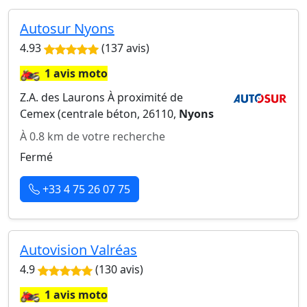
Autosur Nyons
4.93
(137 avis)
🏍️
1 avis moto
Z.A. des Laurons À proximité de
Cemex (centrale béton, 26110,
Nyons
À 0.8 km de votre recherche
Fermé
+33 4 75 26 07 75
Autovision Valréas
4.9
(130 avis)
🏍️
1 avis moto