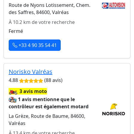
Route de Nyons Lotissement, Chem.
des Saffres, 84600, Valréas
À 10.2 km de votre recherche
Fermé
+33 4 90 35 54 41
Norisko Valréas
4.88
(88 avis)
🏍️
3 avis moto
1 avis mentionne que le
contrôleur est également motard
La Grèze, Route de Baume, 84600,
Valréas
À 13.4 km de votre recherche