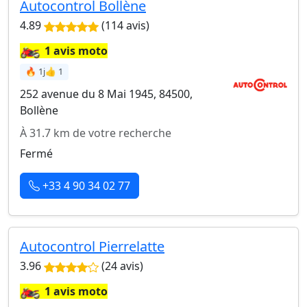
Autocontrol Bollène
4.89
(114 avis)
🏍️
1 avis moto
🔥 1j
👍 1
252 avenue du 8 Mai 1945, 84500,
Bollène
À 31.7 km de votre recherche
Fermé
+33 4 90 34 02 77
Autocontrol Pierrelatte
3.96
(24 avis)
🏍️
1 avis moto