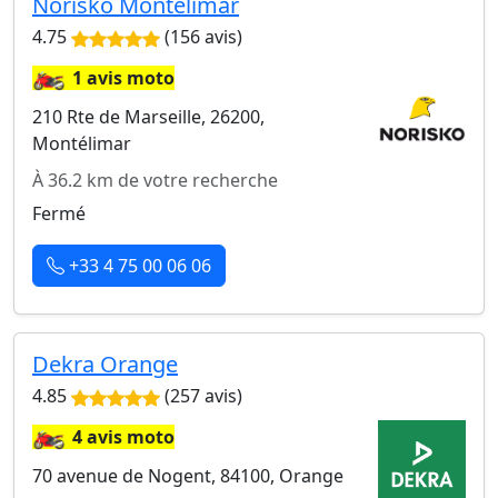
Norisko Montélimar
4.75
(156 avis)
🏍️
1 avis moto
210 Rte de Marseille, 26200,
Montélimar
À 36.2 km de votre recherche
Fermé
+33 4 75 00 06 06
Dekra Orange
4.85
(257 avis)
🏍️
4 avis moto
70 avenue de Nogent, 84100, Orange