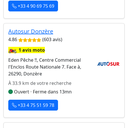
+33 4 90 69 75 69
Autosur Donzère
4.86
(603 avis)
🏍️
1 avis moto
Eden Pêche !!, Centre Commercial
l'Enclos Route Nationale 7. Face à,
26290, Donzère
À 33.9 km de votre recherche
Ouvert ⋅ Ferme dans 13mn
+33 4 75 51 59 78