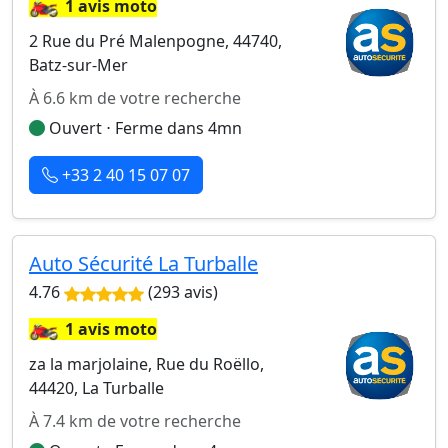
🏍️
1 avis moto
2 Rue du Pré Malenpogne, 44740,
Batz-sur-Mer
À 6.6 km de votre recherche
Ouvert ⋅ Ferme dans 4mn
+33 2 40 15 07 07
Auto Sécurité La Turballe
4.76
(293 avis)
🏍️
1 avis moto
za la marjolaine, Rue du Roëllo,
44420, La Turballe
À 7.4 km de votre recherche