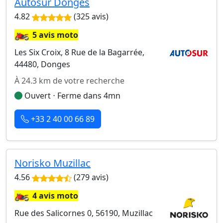
Autosur Donges
4.82
(325 avis)
🏍️
5 avis moto
Les Six Croix, 8 Rue de la Bagarrée,
44480, Donges
À 24.3 km de votre recherche
Ouvert ⋅ Ferme dans 4mn
+33 2 40 00 66 89
Norisko Muzillac
4.56
(279 avis)
🏍️
4 avis moto
Rue des Salicornes 0, 56190, Muzillac