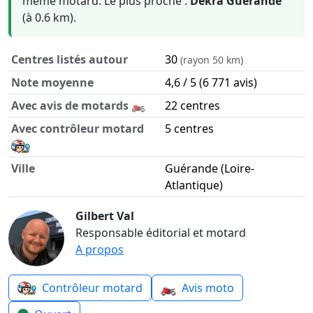
même motard. Le plus proche :
Dekra Guérande
(à 0.6 km).
Centres listés autour
30
(rayon 50 km)
Note moyenne
4,6 / 5 (6 771 avis)
Avec avis de motards 🏍️
22 centres
Avec contrôleur motard
5 centres
Ville
Guérande (Loire-
Atlantique)
Contrôle technique moto autour de Guérande en chiffres
Gilbert Val
Responsable éditorial et motard
A propos
🏍️
Contrôleur motard
Avis moto