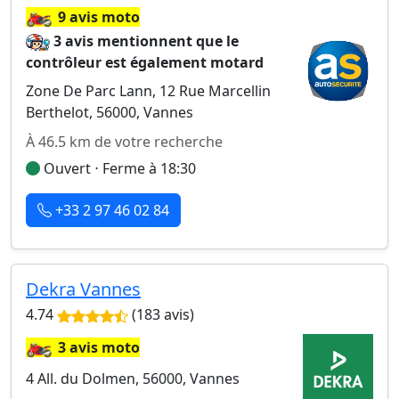
🏍️
9 avis moto
3 avis mentionnent que le
contrôleur est également motard
Zone De Parc Lann, 12 Rue Marcellin
Berthelot, 56000, Vannes
À 46.5 km de votre recherche
Ouvert ⋅ Ferme à 18:30
+33 2 97 46 02 84
Dekra Vannes
4.74
(183 avis)
🏍️
3 avis moto
4 All. du Dolmen, 56000, Vannes