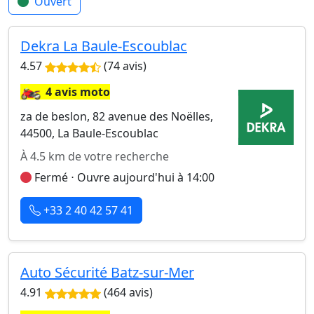
Ouvert
Dekra La Baule-Escoublac
4.57
(74 avis)
🏍️
4 avis moto
za de beslon, 82 avenue des Noëlles,
44500, La Baule-Escoublac
À 4.5 km de votre recherche
Fermé ⋅ Ouvre aujourd'hui à 14:00
+33 2 40 42 57 41
Auto Sécurité Batz-sur-Mer
4.91
(464 avis)