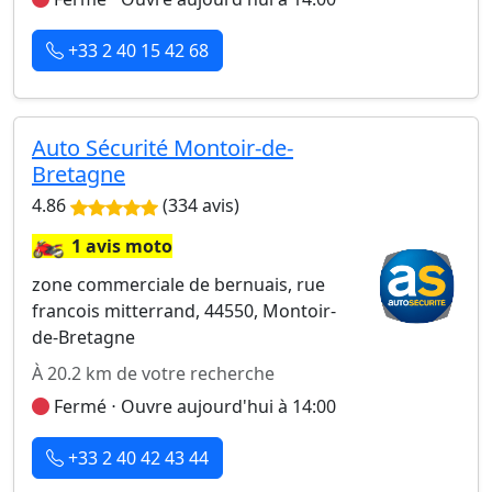
+33 2 40 15 42 68
Auto Sécurité Montoir-de-
Bretagne
4.86
(334 avis)
🏍️
1 avis moto
zone commerciale de bernuais, rue
francois mitterrand, 44550, Montoir-
de-Bretagne
À 20.2 km de votre recherche
Fermé ⋅ Ouvre aujourd'hui à 14:00
+33 2 40 42 43 44