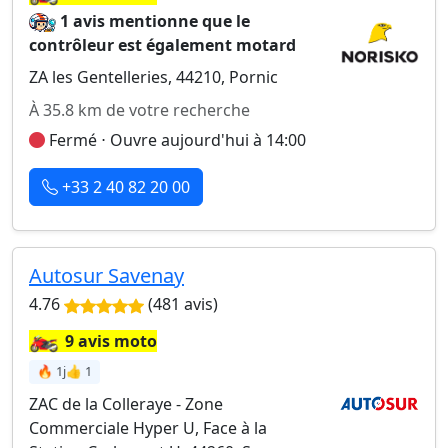
1 avis mentionne que le
contrôleur est également motard
ZA les Gentelleries, 44210, Pornic
À 35.8 km de votre recherche
Fermé ⋅ Ouvre aujourd'hui à 14:00
+33 2 40 82 20 00
Autosur Savenay
4.76
(481 avis)
🏍️
9 avis moto
🔥 1j
👍 1
ZAC de la Colleraye - Zone
Commerciale Hyper U, Face à la