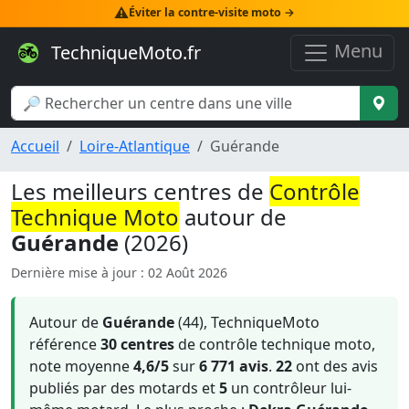
⚠️
Éviter la contre-visite moto →
Menu
TechniqueMoto.fr
Accueil
Loire-Atlantique
Guérande
Les meilleurs centres de
Contrôle
Technique Moto
autour de
Guérande
(2026)
Dernière mise à jour : 02 Août 2026
Autour de
Guérande
(44), TechniqueMoto
référence
30 centres
de contrôle technique moto,
note moyenne
4,6/5
sur
6 771 avis
.
22
ont des avis
publiés par des motards et
5
un contrôleur lui-