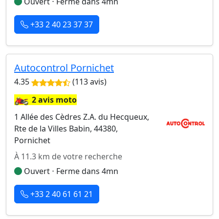
Ouvert ⋅ Ferme dans 4mn
+33 2 40 23 37 37
Autocontrol Pornichet
4.35
(113 avis)
🏍️
2 avis moto
1 Allée des Cèdres Z.A. du Hecqueux,
Rte de la Villes Babin, 44380,
Pornichet
À 11.3 km de votre recherche
Ouvert ⋅ Ferme dans 4mn
+33 2 40 61 61 21