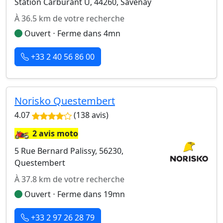
Station Carburant U, 44260, Savenay
À 36.5 km de votre recherche
Ouvert ⋅ Ferme dans 4mn
+33 2 40 56 86 00
Norisko Questembert
4.07
(138 avis)
🏍️
2 avis moto
5 Rue Bernard Palissy, 56230,
Questembert
À 37.8 km de votre recherche
Ouvert ⋅ Ferme dans 19mn
+33 2 97 26 28 79