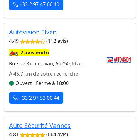
+33 2 97 47 66 10
Autovision Elven
4.49
(112 avis)
🏍️
2 avis moto
Rue de Kermorvan, 56250, Elven
À 45.7 km de votre recherche
Ouvert ⋅ Ferme à 18:00
+33 2 97 53 00 44
Auto Sécurité Vannes
4.81
(664 avis)