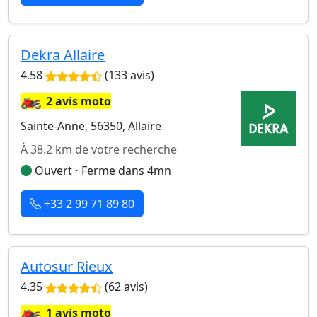
Dekra Allaire
4.58
(133 avis)
🏍️
2 avis moto
Sainte-Anne, 56350, Allaire
À 38.2 km de votre recherche
Ouvert ⋅ Ferme dans 4mn
+33 2 99 71 89 80
Autosur Rieux
4.35
(62 avis)
🏍️
1 avis moto