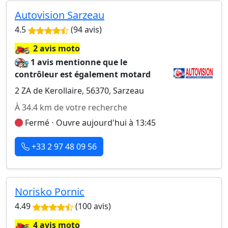
Autovision Sarzeau
4.5
(94 avis)
🏍️
2 avis moto
1 avis mentionne que le
contrôleur est également motard
2 ZA de Kerollaire, 56370, Sarzeau
À 34.4 km de votre recherche
Fermé ⋅ Ouvre aujourd'hui à 13:45
+33 2 97 48 09 56
Norisko Pornic
4.49
(100 avis)
🏍️
4 avis moto