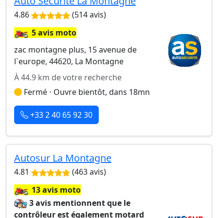
Auto Sécurité La Montagne
4.86
(514 avis)
🏍️
5 avis moto
zac montagne plus, 15 avenue de
l`europe, 44620, La Montagne
À 44.9 km de votre recherche
Fermé ⋅ Ouvre bientôt, dans 18mn
+33 2 40 65 92 30
Autosur La Montagne
4.81
(463 avis)
🏍️
13 avis moto
3 avis mentionnent que le
contrôleur est également motard