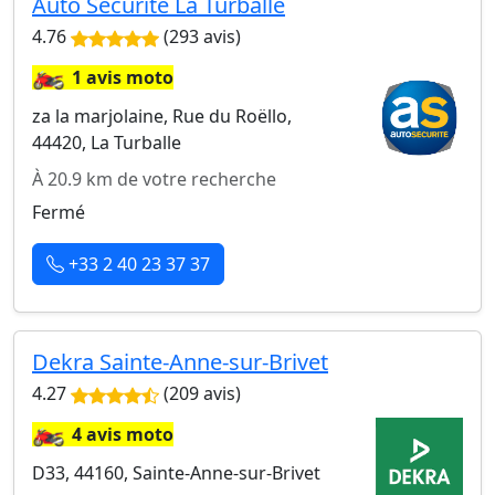
Auto Sécurité La Turballe
4.76
(293 avis)
🏍️
1 avis moto
za la marjolaine, Rue du Roëllo,
44420, La Turballe
À 20.9 km de votre recherche
Fermé
+33 2 40 23 37 37
Dekra Sainte-Anne-sur-Brivet
4.27
(209 avis)
🏍️
4 avis moto
D33, 44160, Sainte-Anne-sur-Brivet