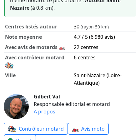
même motard. Le plus proche :
Autosur Saint-
Nazaire
(à 0.8 km).
Centres listés autour
30
(rayon 50 km)
Note moyenne
4,7 / 5 (6 980 avis)
Avec avis de motards 🏍️
22 centres
Avec contrôleur motard
6 centres
Ville
Saint-Nazaire (Loire-
Atlantique)
Contrôle technique moto autour de Saint-Nazaire en chiff
Gilbert Val
Responsable éditorial et motard
A propos
🏍️
Contrôleur motard
Avis moto