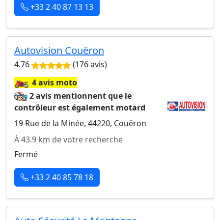
+33 2 40 87 13 13
Autovision Couëron
4.76
(176 avis)
🏍️
4 avis moto
2 avis mentionnent que le
contrôleur est également motard
19 Rue de la Minée, 44220, Couëron
À 43.9 km de votre recherche
Fermé
+33 2 40 85 78 18