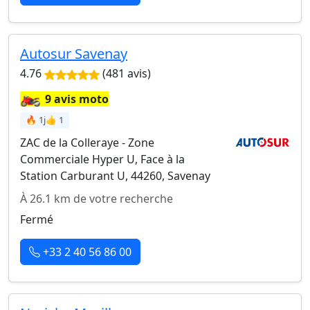
Autosur Savenay
4.76
(481 avis)
🏍️
9 avis moto
🔥 1j
👍 1
ZAC de la Colleraye - Zone
Commerciale Hyper U, Face à la
Station Carburant U, 44260, Savenay
À 26.1 km de votre recherche
Fermé
+33 2 40 56 86 00