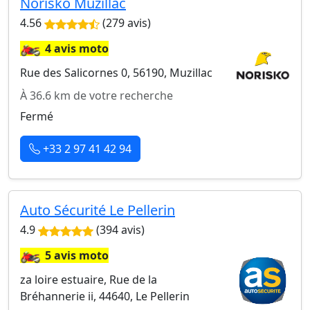
Norisko Muzillac
4.56
(279 avis)
🏍️
4 avis moto
Rue des Salicornes 0, 56190, Muzillac
À 36.6 km de votre recherche
Fermé
+33 2 97 41 42 94
Auto Sécurité Le Pellerin
4.9
(394 avis)
🏍️
5 avis moto
za loire estuaire, Rue de la
Bréhannerie ii, 44640, Le Pellerin