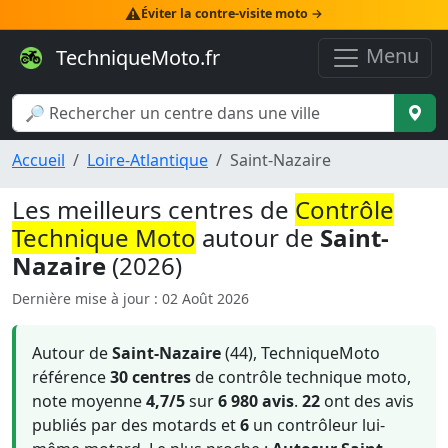
⚠️
Éviter la contre-visite moto →
Menu
TechniqueMoto.fr
Accueil
Loire-Atlantique
Saint-Nazaire
Les meilleurs centres de
Contrôle
Technique Moto
autour de
Saint-
Nazaire
(2026)
Dernière mise à jour : 02 Août 2026
Autour de
Saint-Nazaire
(44), TechniqueMoto
référence
30 centres
de contrôle technique moto,
note moyenne
4,7/5
sur
6 980 avis
.
22
ont des avis
publiés par des motards et
6
un contrôleur lui-