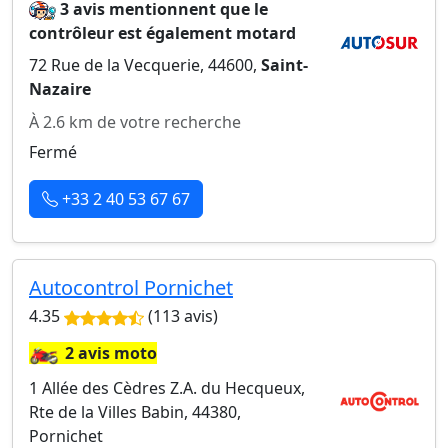
3 avis mentionnent que le
contrôleur est également motard
72 Rue de la Vecquerie, 44600,
Saint-
Nazaire
À 2.6 km de votre recherche
Fermé
+33 2 40 53 67 67
Autocontrol Pornichet
4.35
(113 avis)
🏍️
2 avis moto
1 Allée des Cèdres Z.A. du Hecqueux,
Rte de la Villes Babin, 44380,
Pornichet