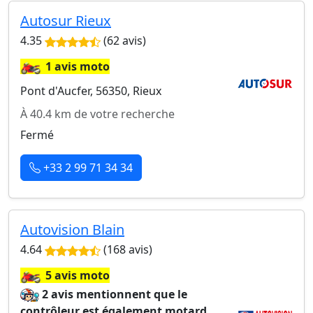
Autosur Rieux
4.35
(62 avis)
🏍️
1 avis moto
Pont d'Aucfer, 56350, Rieux
À 40.4 km de votre recherche
Fermé
+33 2 99 71 34 34
Autovision Blain
4.64
(168 avis)
🏍️
5 avis moto
2 avis mentionnent que le
contrôleur est également motard