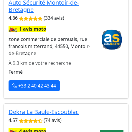
Auto Sécurité Montoir-de-
Bretagne
4.86
(334 avis)
🏍️
1 avis moto
zone commerciale de bernuais, rue
francois mitterrand, 44550, Montoir-
de-Bretagne
À 9.3 km de votre recherche
Fermé
+33 2 40 42 43 44
Dekra La Baule-Escoublac
4.57
(74 avis)
🏍️
4 avis moto