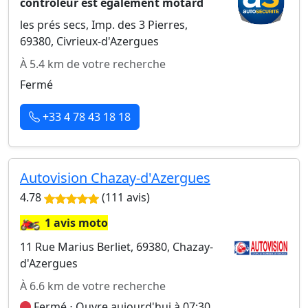
contrôleur est également motard
les prés secs, Imp. des 3 Pierres,
69380, Civrieux-d'Azergues
À 5.4 km de votre recherche
Fermé
+33 4 78 43 18 18
Autovision Chazay-d'Azergues
4.78
(111 avis)
🏍️
1 avis moto
11 Rue Marius Berliet, 69380, Chazay-
d'Azergues
À 6.6 km de votre recherche
Fermé ⋅ Ouvre aujourd'hui à 07:30