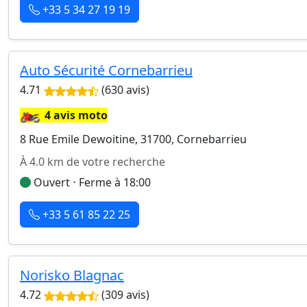
+33 5 34 27 19 19
Auto Sécurité Cornebarrieu
4.71
(630 avis)
🏍️
4 avis moto
8 Rue Emile Dewoitine, 31700, Cornebarrieu
À 4.0 km de votre recherche
Ouvert ⋅ Ferme à 18:00
+33 5 61 85 22 25
Norisko Blagnac
4.72
(309 avis)