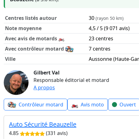
Centres listés autour
30
(rayon 50 km)
Note moyenne
4,5 / 5 (9 071 avis)
Avec avis de motards 🏍️
23 centres
Avec contrôleur motard
7 centres
Ville
Aussonne (Haute-Ga
Contrôle technique moto autour de Aussonne en chiffres
Gilbert Val
Responsable éditorial et motard
A propos
🏍️
Contrôleur motard
Avis moto
Ouvert
Auto Sécurité Beauzelle
4.85
(331 avis)