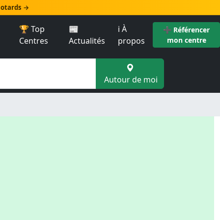
 motards →
🏆 Top
📰
ℹ️ À
➕ Référencer
Centres
Actualités
propos
mon centre
Autour de moi