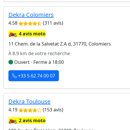
Dekra Colomiers
4.58
(311 avis)
🏍️
4 avis moto
11 Chem. de la Salvetat Z.A d, 31770, Colomiers
À 8.9 km de votre recherche
Ouvert ⋅ Ferme à 18:00
+33 5 62 74 00 07
Dekra Toulouse
4.19
(153 avis)
🏍️
2 avis moto