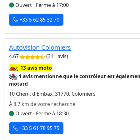
Ouvert ⋅ Ferme à 17:00
+33 5 62 85 32 70
Autovision Colomiers
4.67
(311 avis)
🏍️
13 avis moto
1 avis mentionne que le contrôleur est égaleme
motard
10 Chem. d'Embax, 31770, Colomiers
À 8.7 km de votre recherche
Ouvert ⋅ Ferme à 18:30
+33 5 61 78 95 75