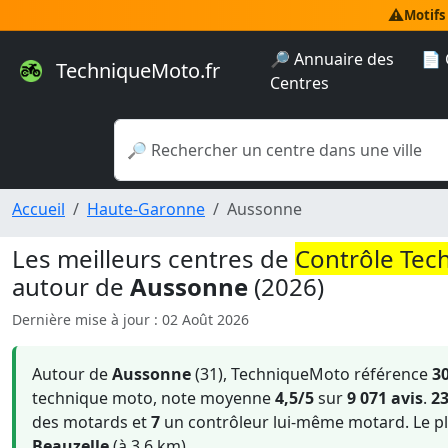
⚠️
Motifs
🔎 Annuaire des
📄 
TechniqueMoto.fr
Centres
Accueil
Haute-Garonne
Aussonne
Les meilleurs centres de
Contrôle Tec
autour de
Aussonne
(2026)
Dernière mise à jour : 02 Août 2026
Autour de
Aussonne
(31), TechniqueMoto référence
3
technique moto, note moyenne
4,5/5
sur
9 071 avis
.
2
des motards et
7
un contrôleur lui-même motard. Le pl
Beauzelle
(à 3.6 km).